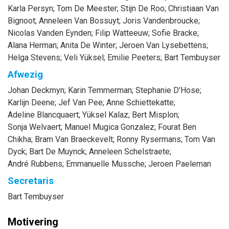
Karla
Persyn
;
Tom
De Meester
;
Stijn
De Roo
;
Christiaan
Van
Bignoot
;
Anneleen
Van Bossuyt
;
Joris
Vandenbroucke
;
Nicolas
Vanden Eynden
;
Filip
Watteeuw
;
Sofie
Bracke
;
Alana
Herman
;
Anita
De Winter
;
Jeroen
Van Lysebettens
;
Helga
Stevens
;
Veli
Yüksel
;
Emilie
Peeters
;
Bart
Tembuyser
Afwezig
Johan
Deckmyn
;
Karin
Temmerman
;
Stephanie
D'Hose
;
Karlijn
Deene
;
Jef
Van Pee
;
Anne
Schiettekatte
;
Adeline
Blancquaert
;
Yüksel
Kalaz
;
Bert
Misplon
;
Sonja
Welvaert
;
Manuel
Mugica Gonzalez
;
Fourat
Ben
Chikha
;
Bram
Van Braeckevelt
;
Ronny
Rysermans
;
Tom
Van
Dyck
;
Bart
De Muynck
;
Anneleen
Schelstraete
;
André
Rubbens
;
Emmanuelle
Mussche
;
Jeroen
Paeleman
Secretaris
Bart
Tembuyser
Motivering