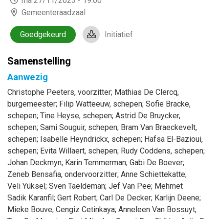
ma 27/11/2023 - 19:00
Gemeenteraadzaal
Goedgekeurd
Initiatief
Samenstelling
Aanwezig
Christophe
Peeters
, voorzitter
;
Mathias
De Clercq
,
burgemeester
;
Filip
Watteeuw
, schepen
;
Sofie
Bracke
,
schepen
;
Tine
Heyse
, schepen
;
Astrid
De Bruycker
,
schepen
;
Sami
Souguir
, schepen
;
Bram
Van Braeckevelt
,
schepen
;
Isabelle
Heyndrickx
, schepen
;
Hafsa
El-Bazioui
,
schepen
;
Evita
Willaert
, schepen
;
Rudy
Coddens
, schepen
;
Johan
Deckmyn
;
Karin
Temmerman
;
Gabi
De Boever
;
Zeneb
Bensafia
, ondervoorzitter
;
Anne
Schiettekatte
;
Veli
Yüksel
;
Sven
Taeldeman
;
Jef
Van Pee
;
Mehmet
Sadik
Karanfil
;
Gert
Robert
;
Carl
De Decker
;
Karlijn
Deene
;
Mieke
Bouve
;
Cengiz
Cetinkaya
;
Anneleen
Van Bossuyt
;