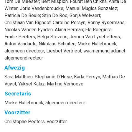
Tom
De Meester
;
Bert
Misplon
;
Fourat
Ben Chikha
;
Anita
De
Winter
;
Joris
Vandenbroucke
;
Manuel
Mugica Gonzalez
;
Patricia
De Beule
;
Stijn
De Roo
;
Sonja
Welvaert
;
Christiaan
Van Bignoot
;
Caroline
Persyn
;
Ronny
Rysermans
;
Nicolas
Vanden Eynden
;
Alana
Herman
;
Els
Roegiers
;
Emilie
Peeters
;
Helga
Stevens
;
Jeroen
Van Lysebettens
;
Anton
Vandaele
;
Nikolaas
Schuiten
;
Mieke
Hullebroeck
,
algemeen directeur
;
Liesbet
Vertriest
, waarnemend adjunct-
algemeendirecteur
Afwezig
Sara
Matthieu
;
Stephanie
D'Hose
;
Karla
Persyn
;
Mattias
De
Vuyst
;
Yüksel
Kalaz
;
Martine
Verhoeve
Secretaris
Mieke
Hullebroeck
, algemeen directeur
Voorzitter
Christophe
Peeters
, voorzitter