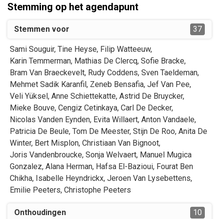
Stemming op het agendapunt
Stemmen voor
37
Sami
Souguir
,
Tine
Heyse
,
Filip
Watteeuw
,
Karin
Temmerman
,
Mathias
De Clercq
,
Sofie
Bracke
,
Bram
Van Braeckevelt
,
Rudy
Coddens
,
Sven
Taeldeman
,
Mehmet Sadik
Karanfil
,
Zeneb
Bensafia
,
Jef
Van Pee
,
Veli
Yüksel
,
Anne
Schiettekatte
,
Astrid
De Bruycker
,
Mieke
Bouve
,
Cengiz
Cetinkaya
,
Carl
De Decker
,
Nicolas
Vanden Eynden
,
Evita
Willaert
,
Anton
Vandaele
,
Patricia
De Beule
,
Tom
De Meester
,
Stijn
De Roo
,
Anita
De
Winter
,
Bert
Misplon
,
Christiaan
Van Bignoot
,
Joris
Vandenbroucke
,
Sonja
Welvaert
,
Manuel
Mugica
Gonzalez
,
Alana
Herman
,
Hafsa
El-Bazioui
,
Fourat
Ben
Chikha
,
Isabelle
Heyndrickx
,
Jeroen
Van Lysebettens
,
Emilie
Peeters
,
Christophe
Peeters
Onthoudingen
10