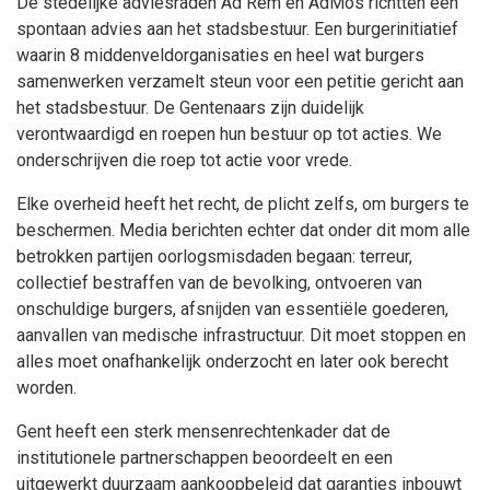
De stedelijke adviesraden Ad Rem en AdMos richtten een
spontaan advies aan het stadsbestuur. Een burgerinitiatief
waarin 8 middenveldorganisaties en heel wat burgers
samenwerken verzamelt steun voor een petitie gericht aan
het stadsbestuur. De Gentenaars zijn duidelijk
verontwaardigd en roepen hun bestuur op tot acties. We
onderschrijven die roep tot actie voor vrede.
Elke overheid heeft het recht, de plicht zelfs, om burgers te
beschermen. Media berichten echter dat onder dit mom alle
betrokken partijen oorlogsmisdaden begaan: terreur,
collectief bestraffen van de bevolking, ontvoeren van
onschuldige burgers, afsnijden van essentiële goederen,
aanvallen van medische infrastructuur. Dit moet stoppen en
alles moet onafhankelijk onderzocht en later ook berecht
worden.
Gent heeft een sterk mensenrechtenkader dat de
institutionele partnerschappen beoordeelt en een
uitgewerkt duurzaam aankoopbeleid dat garanties inbouwt