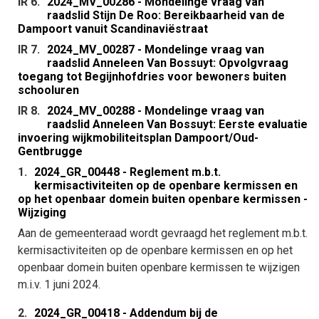
IR 6.
2024_MV_00286 - Mondelinge vraag van
raadslid Stijn De Roo: Bereikbaarheid van de
Dampoort vanuit Scandinaviëstraat
IR 7.
2024_MV_00287 - Mondelinge vraag van
raadslid Anneleen Van Bossuyt: Opvolgvraag
toegang tot Begijnhofdries voor bewoners buiten
schooluren
IR 8.
2024_MV_00288 - Mondelinge vraag van
raadslid Anneleen Van Bossuyt: Eerste evaluatie
invoering wijkmobiliteitsplan Dampoort/Oud-
Gentbrugge
1.
2024_GR_00448 - Reglement m.b.t.
kermisactiviteiten op de openbare kermissen en
op het openbaar domein buiten openbare kermissen -
Wijziging
Aan de gemeenteraad wordt gevraagd het reglement m.b.t.
kermisactiviteiten op de openbare kermissen en op het
openbaar domein buiten openbare kermissen te wijzigen
m.i.v. 1 juni 2024.
2.
2024_GR_00418 - Addendum bij de