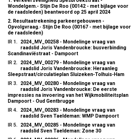
1. Verkeersveiligheid Spesbroekstraat -
Wondelgem.- Stijn De Roo (00142 - met bijlage voor
de raadsleden) beantwoord op 25 april 2024
2. Resultaatrekening parkeergebouwen -
Opvolgvraag.- Stijn De Roo (00167 - met bijlage voor
de raadsleden)
IR 1.
2024_MV_00258 - Mondelinge vraag van
raadslid Joris Vandenbroucke: busverbinding
Scandinaviëstraat - Dampoort
IR 2.
2024_MV_00279 - Mondelinge vraag van
raadslid Joris Vandenbroucke: Heraanleg
Sleepstraat/circulatieplan Sluizeken-Tolhuis-Ham
IR 3.
2024_MV_00280 - Mondelinge vraag van
raadslid Joris Vandenbroucke: De eerste
impressies na invoering van het Wijkmobiliteitsplan
Dampoort - Oud Gentbrugge
IR 4.
2024_MV_00283 - Mondelinge vraag van
raadslid Sven Taeldeman: WMP Dampoort
IR 5.
2024_MV_00285 - Mondelinge vraag van
raadslid Sven Taeldeman: Zone 30