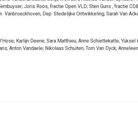
Tembuyser
;
Joris
Roos
, fractie Open VLD
;
Sten
Guns
, fractie CD
an
Vanbroeckhoven
, Dep. Stedelijke Ontwikkeling
;
Sarah
Van Ack
D'Hose
;
Karlijn
Deene
;
Sara
Matthieu
;
Anne
Schiettekatte
;
Yüksel
ans
;
Anton
Vandaele
;
Nikolaas
Schuiten
;
Tom
Van Dyck
;
Annelee