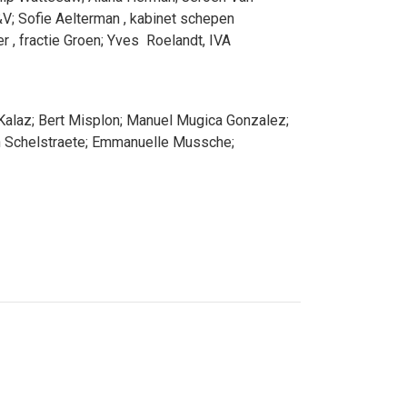
&V
;
Sofie
Aelterman
, kabinet schepen
er
, fractie Groen
;
Yves
Roelandt
, IVA
Kalaz
;
Bert
Misplon
;
Manuel
Mugica Gonzalez
;
n
Schelstraete
;
Emmanuelle
Mussche
;