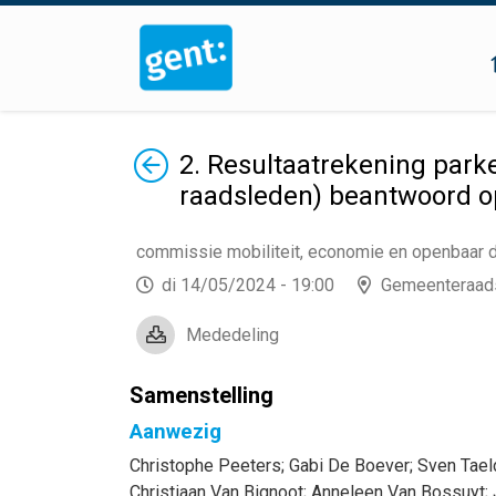
Terug
2. Resultaatrekening park
raadsleden) beantwoord o
commissie mobiliteit, economie en openbaar
di 14/05/2024 - 19:00
Gemeenteraad
Mededeling
Samenstelling
Aanwezig
Christophe
Peeters
;
Gabi
De Boever
;
Sven
Tae
Christiaan
Van Bignoot
;
Anneleen
Van Bossuyt
;