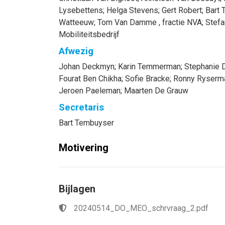
Lysebettens
;
Helga
Stevens
;
Gert
Robert
;
Bart
Watteeuw
;
Tom
Van Damme
, fractie NVA
;
Stef
Mobiliteitsbedrijf
Afwezig
Johan
Deckmyn
;
Karin
Temmerman
;
Stephanie
Fourat
Ben Chikha
;
Sofie
Bracke
;
Ronny
Ryserm
Jeroen
Paeleman
;
Maarten
De Grauw
Secretaris
Bart
Tembuyser
Motivering
Bijlagen
20240514_DO_MEO_schrvraag_2.pdf