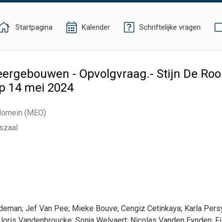
Startpagina
Kalender
Schriftelijke vragen
eergebouwen - Opvolgvraag.- Stijn De Roo 
p 14 mei 2024
 domein (MEO)
szaal
ldeman
;
Jef
Van Pee
;
Mieke
Bouve
;
Cengiz
Cetinkaya
;
Karla
Pers
Joris
Vandenbroucke
;
Sonja
Welvaert
;
Nicolas
Vanden Eynden
;
Fi