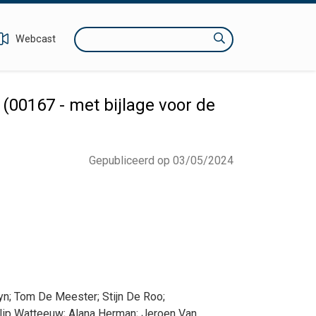
Zoeken
Webcast
(00167 - met bijlage voor de
Gepubliceerd op 03/05/2024
yn
;
Tom
De Meester
;
Stijn
De Roo
;
lip
Watteeuw
;
Alana
Herman
;
Jeroen
Van