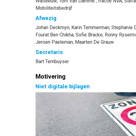
Watteeuw
;
Tom
Van Damme
, fractie NVA
;
Stef
Mobiliteitsbedrijf
Afwezig
Johan
Deckmyn
;
Karin
Temmerman
;
Stephanie
Fourat
Ben Chikha
;
Sofie
Bracke
;
Ronny
Ryserm
Jeroen
Paeleman
;
Maarten
De Grauw
Secretaris
Bart
Tembuyser
Motivering
Niet digitale bijlagen