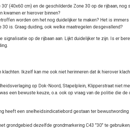
e 30’ (40x60 cm) en de geschilderde Zone 30 op de rijbaan, no
en kwamen er hierover binnen?
getroffen worden om het nog duidelijker te maken? Het is immer
ne 30 is. Graag duiding, ook welke maatregelen desgevallend?
nalisatie op de rijbaan aan. Lijkt duidelijker te zijn. Is er ber
ding.
n klachten. Ikzelf kan me ook niet herinneren dat ik hierover kla
snelheidsverlaging op Dok-Noord, Stapelplein, Klipperstraat nie
as een bewuste keuze, o.a. ook op vraag van de politie die de
ing heeft een snelheidsindicatiebord gestaan ter bewustwording 
het grondgebied dezelfde grondmarkering C43 "30" te gebruiken,