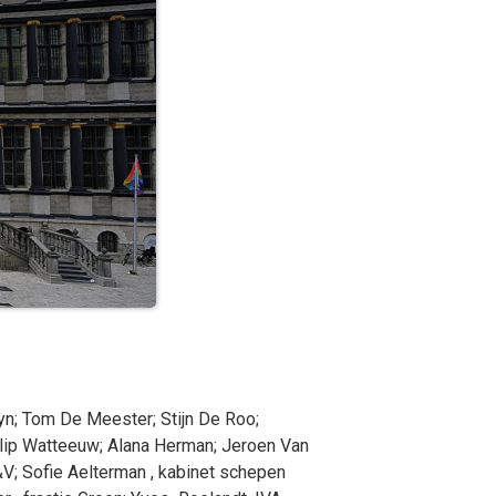
yn
;
Tom
De Meester
;
Stijn
De Roo
;
lip
Watteeuw
;
Alana
Herman
;
Jeroen
Van
&V
;
Sofie
Aelterman
, kabinet schepen