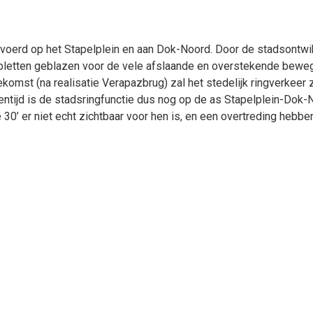
erd op het Stapelplein en aan Dok-Noord. Door de stadsontwikk
opletten geblazen voor de vele afslaande en overstekende beweg
komst (na realisatie Verapazbrug) zal het stedelijk ringverkeer 
tijd is de stadsringfunctie dus nog op de as Stapelplein-Dok-No
 30’ er niet echt zichtbaar voor hen is, en een overtreding hebbe