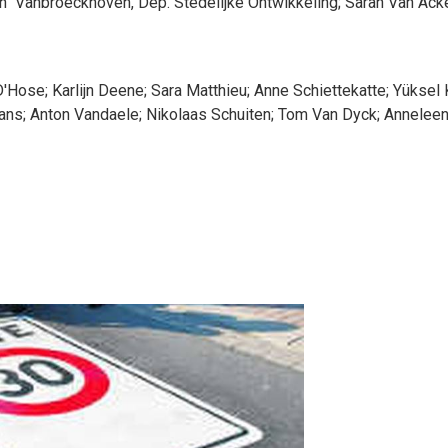
an
Vanbroeckhoven
, Dep. Stedelijke Ontwikkeling
;
Sarah
Van Ack
D'Hose
;
Karlijn
Deene
;
Sara
Matthieu
;
Anne
Schiettekatte
;
Yüksel
ans
;
Anton
Vandaele
;
Nikolaas
Schuiten
;
Tom
Van Dyck
;
Annelee