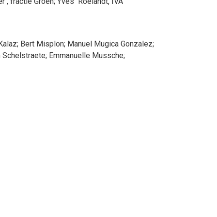
er
, fractie Groen
;
Yves
Roelandt
, IVA
Kalaz
;
Bert
Misplon
;
Manuel
Mugica Gonzalez
;
n
Schelstraete
;
Emmanuelle
Mussche
;