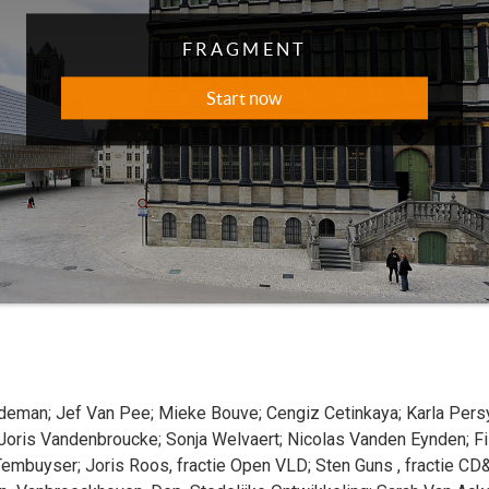
ldeman
;
Jef
Van Pee
;
Mieke
Bouve
;
Cengiz
Cetinkaya
;
Karla
Pers
Joris
Vandenbroucke
;
Sonja
Welvaert
;
Nicolas
Vanden Eynden
;
Fi
Tembuyser
;
Joris
Roos
, fractie Open VLD
;
Sten
Guns
, fractie CD