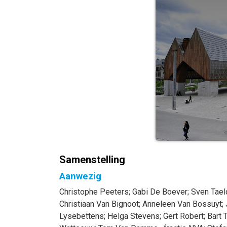
Samenstelling
Aanwezig
Christophe
Peeters
;
Gabi
De Boever
;
Sven
Tae
Christiaan
Van Bignoot
;
Anneleen
Van Bossuyt
;
Lysebettens
;
Helga
Stevens
;
Gert
Robert
;
Bart