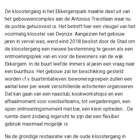
De kloostergang in het Ekkergempark maakte deel uit van
het gebouwencomplex aan de Antonius Triestlaan waar nu
de politie gehuisvest is. Het betreft hier een vleugel van het
voormalig klooster van Deynze. Aangezien het gebouw
jaren in verval was, werd eind 2018 beslist door de Stad om
de kloostergang een nieuwe bestemming te geven als een
ontmoetingsplek van en voor de bewoners van de wijk
Ekkergem. In de buurt leefde immers al jaren een vraag naar
een buurthuis. Het gebouw zal ter beschikking gesteld
worden i.f.v. buurtinitiatieven: bewonersgroepen zullen een
aantal keer per week verschillende activiteiten organiseren.
Dat kan gaan van een naaiclub, kookworkshops en een
afhaalmoment voor voedselteams, tot vergaderingen, een
open ontmoetingsmoment met bar, een klein optreden… De
ruimte dient zodanig ingericht te zijn dat een flexibel
gebruik maximaal mogelijk is.
Na de grondige restauratie van de oude kloostergang in