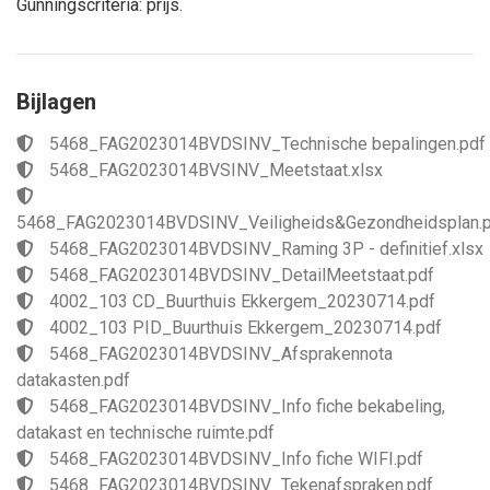
Gunningscriteria: prijs.
Bijlagen
5468_FAG2023014BVDSINV_Technische bepalingen.pdf
5468_FAG2023014BVSINV_Meetstaat.xlsx
5468_FAG2023014BVDSINV_Veiligheids&Gezondheidsplan.
5468_FAG2023014BVDSINV_Raming 3P - definitief.xlsx
5468_FAG2023014BVDSINV_DetailMeetstaat.pdf
4002_103 CD_Buurthuis Ekkergem_20230714.pdf
4002_103 PID_Buurthuis Ekkergem_20230714.pdf
5468_FAG2023014BVDSINV_Afsprakennota
datakasten.pdf
5468_FAG2023014BVDSINV_Info fiche bekabeling,
datakast en technische ruimte.pdf
5468_FAG2023014BVDSINV_Info fiche WIFI.pdf
5468_FAG2023014BVDSINV_Tekenafspraken.pdf