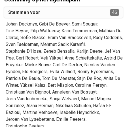
Stemmen voor
46
Johan
Deckmyn
,
Gabi
De Boever
,
Sami
Souguir
,
Tine
Heyse
,
Filip
Watteeuw
,
Karin
Temmerman
,
Mathias
De
Clercq
,
Sofie
Bracke
,
Bram
Van Braeckevelt
,
Rudy
Coddens
,
Sven
Taeldeman
,
Mehmet Sadik
Karanfil
,
Stephanie
D'Hose
,
Zeneb
Bensafia
,
Karlijn
Deene
,
Jef
Van
Pee
,
Gert
Robert
,
Veli
Yüksel
,
Anne
Schiettekatte
,
Astrid
De
Bruycker
,
Mieke
Bouve
,
Carl
De Decker
,
Nicolas
Vanden
Eynden
,
Els
Roegiers
,
Evita
Willaert
,
Ronny
Rysermans
,
Patricia
De Beule
,
Tom
De Meester
,
Stijn
De Roo
,
Anita
De
Winter
,
Yüksel
Kalaz
,
Bert
Misplon
,
Caroline
Persyn
,
Christiaan
Van Bignoot
,
Anneleen
Van Bossuyt
,
Joris
Vandenbroucke
,
Sonja
Welvaert
,
Manuel
Mugica
Gonzalez
,
Alana
Herman
,
Nikolaas
Schuiten
,
Hafsa
El-
Bazioui
,
Martine
Verhoeve
,
Isabelle
Heyndrickx
,
Jeroen
Van Lysebettens
,
Emilie
Peeters
,
Christophe
Peeters