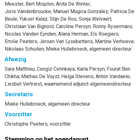
Meester
;
Bert
Misplon
;
Anita
De Winter
;
Joris
Vandenbroucke
;
Manuel
Mugica Gonzalez
;
Patricia
De
Beule
;
Yüksel
Kalaz
;
Stijn
De Roo
;
Sonja
Welvaert
;
Christiaan
Van Bignoot
;
Caroline
Persyn
;
Ronny
Rysermans
;
Nicolas
Vanden Eynden
;
Alana
Herman
;
Els
Roegiers
;
Emilie
Peeters
;
Jeroen
Van Lysebettens
;
Martine
Verhoeve
;
Nikolaas
Schuiten
;
Mieke
Hullebroeck
, algemeen directeur
Afwezig
Sara
Matthieu
;
Cengiz
Cetinkaya
;
Karla
Persyn
;
Fourat
Ben
Chikha
;
Mattias
De Vuyst
;
Helga
Stevens
;
Anton
Vandaele
;
Liesbet
Vertriest
, waarnemend adjunct-algemeendirecteur
Secretaris
Mieke
Hullebroeck
, algemeen directeur
Voorzitter
Christophe
Peeters
, voorzitter
Stemming op het agendapunt