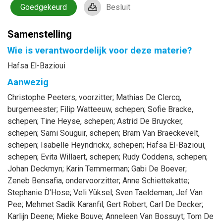
Goedgekeurd
Besluit
Samenstelling
Wie is verantwoordelijk voor deze materie?
Hafsa El-Bazioui
Aanwezig
Christophe
Peeters
, voorzitter
;
Mathias
De Clercq
,
burgemeester
;
Filip
Watteeuw
, schepen
;
Sofie
Bracke
,
schepen
;
Tine
Heyse
, schepen
;
Astrid
De Bruycker
,
schepen
;
Sami
Souguir
, schepen
;
Bram
Van Braeckevelt
,
schepen
;
Isabelle
Heyndrickx
, schepen
;
Hafsa
El-Bazioui
,
schepen
;
Evita
Willaert
, schepen
;
Rudy
Coddens
, schepen
;
Johan
Deckmyn
;
Karin
Temmerman
;
Gabi
De Boever
;
Zeneb
Bensafia
, ondervoorzitter
;
Anne
Schiettekatte
;
Stephanie
D'Hose
;
Veli
Yüksel
;
Sven
Taeldeman
;
Jef
Van
Pee
;
Mehmet Sadik
Karanfil
;
Gert
Robert
;
Carl
De Decker
;
Karlijn
Deene
;
Mieke
Bouve
;
Anneleen
Van Bossuyt
;
Tom
De