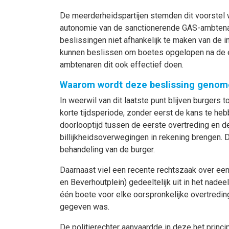
De meerderheidspartijen stemden dit voorstel
autonomie van de sanctionerende GAS-ambtenar
beslissingen niet afhankelijk te maken van de 
kunnen beslissen om boetes opgelopen na de e
ambtenaren dit ook effectief doen.
Waarom wordt deze beslissing geno
In weerwil van dit laatste punt blijven burger
korte tijdsperiode, zonder eerst de kans te h
doorlooptijd tussen de eerste overtreding en de
billijkheidsoverwegingen in rekening brengen. D
behandeling van de burger.
Daarnaast viel een recente rechtszaak over een 
en Beverhoutplein) gedeeltelijk uit in het nadee
één boete voor elke oorspronkelijke overtredin
gegeven was.
De politierechter aanvaardde in deze het princi