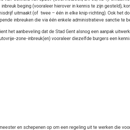
nbreuk beging (vooraleer hierover in kennis te zijn gesteld), 
sdrijf uitmaakt (of twee – één in elke knip-richting). Ook het d
nde inbreuken die via één enkele administratieve sanctie te best
rdient het aanbeveling dat de Stad Gent alsnog een aanpak uitwe
autovrije-zone-inbreuk(en) vooraleer diezelfde burgers een ken
meester en schepenen op om een regeling uit te werken die vo