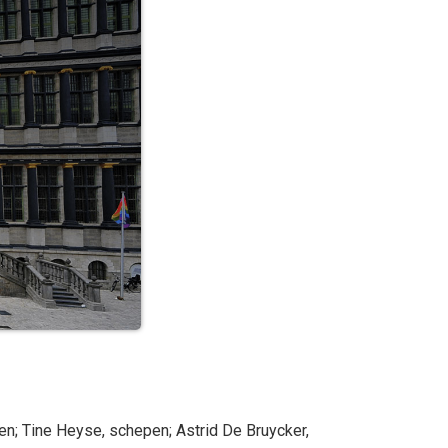
pen
;
Tine
Heyse
, schepen
;
Astrid
De Bruycker
,