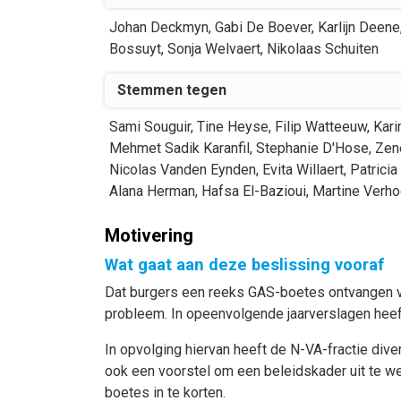
Johan
Deckmyn
,
Gabi
De Boever
,
Karlijn
Deene
Bossuyt
,
Sonja
Welvaert
,
Nikolaas
Schuiten
Stemmen tegen
Sami
Souguir
,
Tine
Heyse
,
Filip
Watteeuw
,
Kari
Mehmet Sadik
Karanfil
,
Stephanie
D'Hose
,
Zen
Nicolas
Vanden Eynden
,
Evita
Willaert
,
Patricia
Alana
Herman
,
Hafsa
El-Bazioui
,
Martine
Verho
Motivering
Wat gaat aan deze beslissing vooraf
Dat burgers een reeks GAS-boetes ontvangen vo
probleem. In opeenvolgende jaarverslagen hee
In opvolging hiervan heeft de N-VA-fractie div
ook een voorstel om een beleidskader uit te 
boetes in te korten.