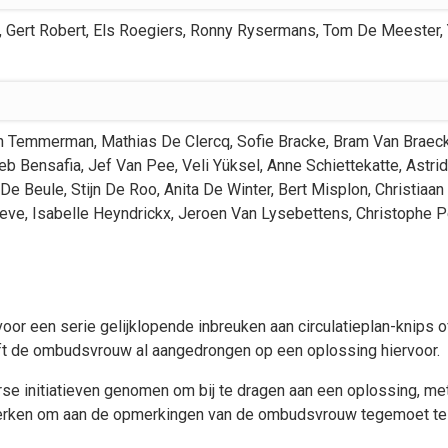
,
Gert
Robert
,
Els
Roegiers
,
Ronny
Rysermans
,
Tom
De Meester
,
n
Temmerman
,
Mathias
De Clercq
,
Sofie
Bracke
,
Bram
Van Braec
eb
Bensafia
,
Jef
Van Pee
,
Veli
Yüksel
,
Anne
Schiettekatte
,
Astrid
De Beule
,
Stijn
De Roo
,
Anita
De Winter
,
Bert
Misplon
,
Christiaan
eve
,
Isabelle
Heyndrickx
,
Jeroen
Van Lysebettens
,
Christophe
P
or een serie gelijklopende inbreuken aan circulatieplan-knips 
ft de ombudsvrouw al aangedrongen op een oplossing hiervoor.
erse initiatieven genomen om bij te dragen aan een oplossing, 
werken om aan de opmerkingen van de ombudsvrouw tegemoet te