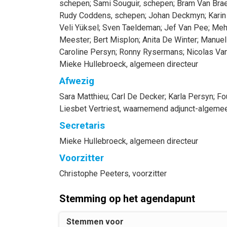
schepen
;
Sami
Souguir
, schepen
;
Bram
Van Bra
Rudy
Coddens
, schepen
;
Johan
Deckmyn
;
Karin
Veli
Yüksel
;
Sven
Taeldeman
;
Jef
Van Pee
;
Meh
Meester
;
Bert
Misplon
;
Anita
De Winter
;
Manuel
Caroline
Persyn
;
Ronny
Rysermans
;
Nicolas
Va
Mieke
Hullebroeck
, algemeen directeur
Afwezig
Sara
Matthieu
;
Carl
De Decker
;
Karla
Persyn
;
Fo
Liesbet
Vertriest
, waarnemend adjunct-algemee
Secretaris
Mieke
Hullebroeck
, algemeen directeur
Voorzitter
Christophe
Peeters
, voorzitter
Stemming op het agendapunt
Stemmen voor