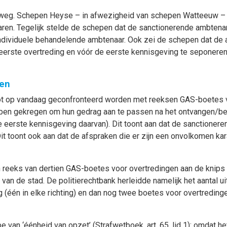
 weg. Schepen Heyse – in afwezigheid van schepen Watteeuw – 
en. Tegelijk stelde de schepen dat de sanctionerende ambtena
individuele behandelende ambtenaar. Ook zei de schepen dat de 
erste overtreding en vóór de eerste kennisgeving te seponeren
men
s tot op vandaag geconfronteerd worden met reeksen GAS-boetes 
ebben gekregen om hun gedrag aan te passen na het ontvangen/b
 eerste kennisgeving daarvan). Dit toont aan dat de sanctionere
it toont ook aan dat de afspraken die er zijn een onvolkomen kar
reeks van dertien GAS-boetes voor overtredingen aan de knips bi
l van de stad. De politierechtbank herleidde namelijk het aantal 
g (één in elke richting) en dan nog twee boetes voor overtredin
pe van ‘éénheid van opzet’ (Strafwetboek, art. 65, lid 1): omdat 