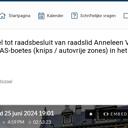
Startpagina
Kalender
Schriftelijke vragen
 tot raadsbesluit van raadslid Anneleen V
S-boetes (knips / autovrije zones) in het 
dszaal