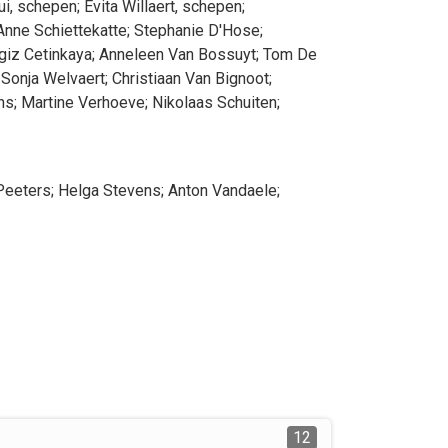
ui
, schepen
;
Evita
Willaert
, schepen
;
Anne
Schiettekatte
;
Stephanie
D'Hose
;
giz
Cetinkaya
;
Anneleen
Van Bossuyt
;
Tom
De
Sonja
Welvaert
;
Christiaan
Van Bignoot
;
ns
;
Martine
Verhoeve
;
Nikolaas
Schuiten
;
Peeters
;
Helga
Stevens
;
Anton
Vandaele
;
12