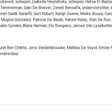
eckevelt
, schepen
;
Isabelle
Heyndrickx
, schepen
;
Hafsa
El-Bazio
Temmerman
;
Gabi
De Boever
;
Zeneb
Bensafia
, ondervoorzitter
;
met Sadik
Karanfil
;
Gert
Robert
;
Karlijn
Deene
;
Mieke
Bouve
;
Cen
Mugica Gonzalez
;
Patricia
De Beule
;
Yüksel
Kalaz
;
Stijn
De Roo
;
nden Eynden
;
Alana
Herman
;
Els
Roegiers
;
Jeroen
Van Lysebette
urat
Ben Chikha
;
Joris
Vandenbroucke
;
Mattias
De Vuyst
;
Emilie
ndirecteur