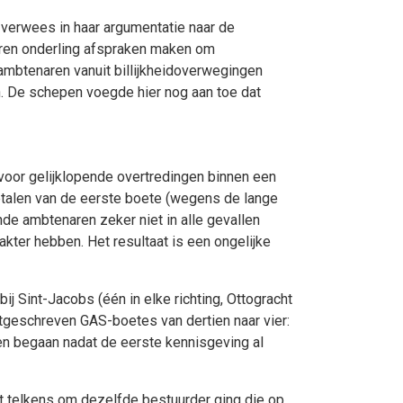
verwees in haar argumentatie naar de
ren onderling afspraken maken om
ambtenaren vanuit billijkheidoverwegingen
. De schepen voegde hier nog aan toe dat
voor gelijklopende overtredingen binnen een
etalen van de eerste boete (wegens de lange
nde ambtenaren zeker niet in alle gevallen
akter hebben. Het resultaat is een ongelijke
j Sint-Jacobs (één in elke richting, Ottogracht
uitgeschreven GAS-boetes van dertien naar vier:
gen begaan nadat de eerste kennisgeving al
het telkens om dezelfde bestuurder ging die op