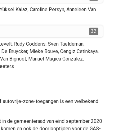
Yüksel
Kalaz
,
Caroline
Persyn
,
Anneleen
Van
32
kevelt
,
Rudy
Coddens
,
Sven
Taeldeman
,
De Bruycker
,
Mieke
Bouve
,
Cengiz
Cetinkaya
,
Van Bignoot
,
Manuel
Mugica Gonzalez
,
eeters
of autovrije-zone-toegangen is een welbekend
met in de gemeenteraad van eind september 2020
 komen en ook de doorlooptijden voor de GAS-