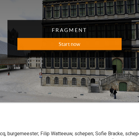
rcq
, burgemeester
;
Filip
Watteeuw
, schepen
;
Sofie
Bracke
, sche