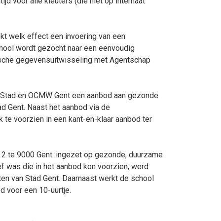
 voor alle kleuters (die niet op internaat
t welk effect een invoering van een
chool wordt gezocht naar een eenvoudig
atische gegevensuitwisseling met Agentschap
ij Stad en OCMW Gent een aanbod aan gezonde
d Gent. Naast het aanbod via de
e voorzien in een kant-en-klaar aanbod ter
 2 te 9000 Gent: ingezet op gezonde, duurzame
f was die in het aanbod kon voorzien, werd
en van Stad Gent. Daarnaast werkt de school
 voor een 10-uurtje.