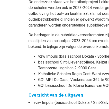
De onderzoeksfase van het pilootproject Lekk
de scholen werden ook in 2023-2024 verder gez
eetbeleving, het eet- en leerklimaat als het se
ouderbetrokkenheid. Indien er gewerkt wordt me
garanderen worden onderstaande subsidieove
De bedragen in de subsidieovereenkomsten zijn
maaltijden van schooljaar 2023-2024 om eventue
bekend. In bijlage zijn volgende overeenkomst
vzw Impuls (basisschool Dokata / voorhee
basisschool Sint-Lievenscollege, Keizer 
Tentoonstellingslaan 2, 9000 Gent
Katholieke Scholen Regio Gent-West vzw (
GO! MPI De Oase, Voskenslaan 362 te 9
GO! basisschool De Kleine Icarus van GO
Overzicht van de uitgaven
vzw Impuls (basisschool Dokata / Sint-Salva