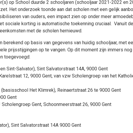
er(s) op School duurde 2 schooljaren (schooljaar 2021-2022 e
et. Het onderzoek toonde aan dat scholen met een gelijk aanbod 
nsibiliseren van ouders, een impact zien op onder meer armoedeb
t sociale korting is automatische toekenning cruciaal. Vanuit d
reenkomsten met de scholen hernieuwd.
 berekend op basis van gegevens van huidig schooljaar, met ee
le prijsstijgingen op te vangen. Op dit moment zijn immers nog n
en toegevoegd:
n Sint-Salvator), Sint Salvatorstraat 14A, 9000 Gent
Karelstraat 12, 9000 Gent, van vzw Scholengroep van het Katholi
basisschool Het Klimrek), Reinaertstraat 26 te 9000 Gent
000 Gent
! Scholengroep Gent, Schoonmeerstraat 26, 9000 Gent
tor), Sint Salvatorstraat 14A 9000 Gent