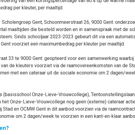
nvoering van een kortingspercentage van 80% op de warme maaltijd
drag per kleuter, per maaltijd.
! Scholengroep Gent, Schoonmeerstraat 26, 9000 Gent: onderzoek
antal maaltijden die besteld worden en in samenspraak met de s
systeem. Sinds schooljaar 2023-2023 gebeurt dit via een autom
d Gent voorziet een maximumbedrag per kleuter per maaltijd.
traat 33 te 9000 Gent: geopteerd voor een samenwerking waarb
 van de kleuters voorziet via de raamovereenkomsten van de Sta
en met een cateraar uit de sociale economie om 2 dagen/week t
s (basisschool Onze-Lieve-Vrouwcollege), Tentoonstellingslaan
 het Onze-Lieve-Vrouwcollege nog geen (externe) cateraar actie
 Stad en OCMW Gent in dit aanbod voorzien via de raamcontract
onomie om 2 dagen/week te voorzien in een kant-en-klaar aanbod
en?