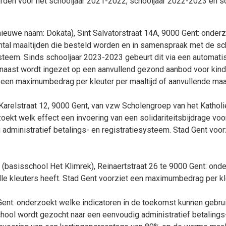
werden voor het schooljaar 2021-2022, schooljaar 2022-2023 en
nieuwe naam: Dokata), Sint Salvatorstraat 14A, 9000 Gent: onder
antal maaltijden die besteld worden en in samenspraak met de s
systeem. Sinds schooljaar 2023-2023 gebeurt dit via een autom
arnaast wordt ingezet op een aanvullend gezond aanbod voor ki
 een maximumbedrag per kleuter per maaltijd of aanvullende maa
Karelstraat 12, 9000 Gent, van vzw Scholengroep van het Katholi
oekt welk effect een invoering van een solidariteitsbijdrage vo
administratief betalings- en registratiesysteem. Stad Gent voo
basisschool Het Klimrek), Reinaertstraat 26 te 9000 Gent: onder
le kleuters heeft. Stad Gent voorziet een maximumbedrag per kle
nt: onderzoekt welke indicatoren in de toekomst kunnen gebru
ool wordt gezocht naar een eenvoudig administratief betalings-