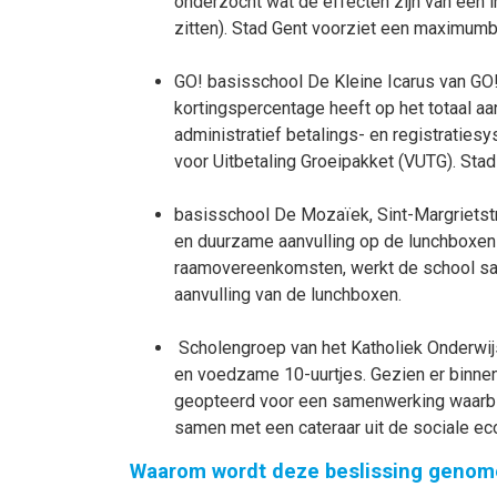
onderzocht wat de effecten zijn van een i
zitten). Stad Gent voorziet een maximumbe
GO! basisschool De Kleine Icarus van GO
kortingspercentage heeft op het totaal a
administratief betalings- en registratie
voor Uitbetaling Groeipakket (VUTG). Sta
basisschool De Mozaïek, Sint-Margriets
en duurzame aanvulling op de lunchboxen
raamovereenkomsten, werkt de school sam
aanvulling van de lunchboxen.
Scholengroep van het Katholiek Onderwij
en voedzame 10-uurtjes. Gezien er binnen
geopteerd voor een samenwerking waarbij
samen met een cateraar uit de sociale ec
Waarom wordt deze beslissing genom