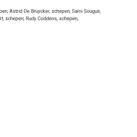
epen
;
Astrid
De Bruycker
, schepen
;
Sami
Souguir
,
rt
, schepen
;
Rudy
Coddens
, schepen
;