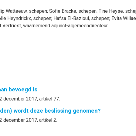
lip
Watteeuw
, schepen
;
Sofie
Bracke
, schepen
;
Tine
Heyse
, sch
lle
Heyndrickx
, schepen
;
Hafsa
El-Bazioui
, schepen
;
Evita
Willae
t
Vertriest
, waarnemend adjunct-algemeendirecteur
gaan bevoegd is
2 december 2017, artikel 77.
nden) wordt deze beslissing genomen?
2 december 2017, artikel 2.