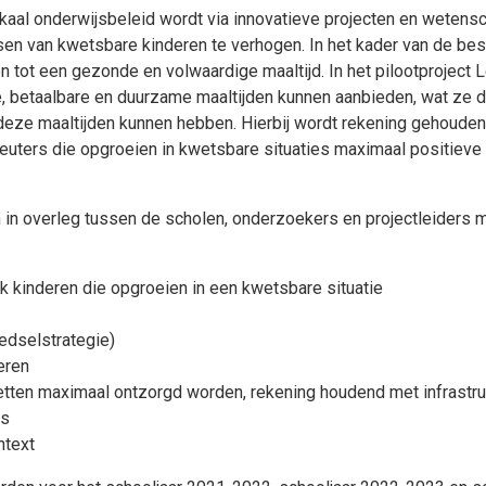
okaal onderwijsbeleid wordt via innovatieve projecten en weten
n van kwetsbare kinderen te verhogen. In het kader van de bestr
 tot een gezonde en volwaardige maaltijd. In het pilootproject
, betaalbare en duurzame maaltijden kunnen aanbieden, wat ze 
deze maaltijden kunnen hebben. Hierbij wordt rekening gehoude
euters die opgroeien in kwetsbare situaties maximaal positieve
n in overleg tussen de scholen, onderzoekers en projectleider
jk kinderen die opgroeien in een kwetsbare situatie
edselstrategie)
eren
netten maximaal ontzorgd worden, rekening houdend met infrastr
rs
ntext