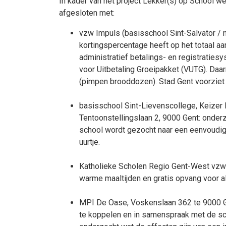
In kader van het project Lekker(s) op School 
afgesloten met:
vzw Impuls (basisschool Sint-Salvator / 
kortingspercentage heeft op het totaal a
administratief betalings- en registratie
voor Uitbetaling Groeipakket (VUTG). Da
(pimpen brooddozen). Stad Gent voorziet
basisschool Sint-Lievenscollege, Keizer 
Tentoonstellingslaan 2, 9000 Gent: onderz
school wordt gezocht naar een eenvoudig 
uurtje.
Katholieke Scholen Regio Gent-West vzw (
warme maaltijden en gratis opvang voor al
MPI De Oase, Voskenslaan 362 te 9000 Ge
te koppelen en in samenspraak met de sch