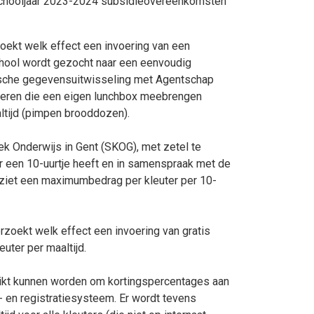
 schooljaar 2023-2024 subsidieovereenkomsten
zoekt welk effect een invoering van een
chool wordt gezocht naar een eenvoudig
atische gegevensuitwisseling met Agentschap
nderen die een eigen lunchbox meebrengen
ltijd (pimpen brooddozen).
ek Onderwijs in Gent (SKOG), met zetel te
or een 10-uurtje heeft en in samenspraak met de
rziet een maximumbedrag per kleuter per 10-
zoekt welk effect een invoering van gratis
uter per maaltijd.
ikt kunnen worden om kortingspercentages aan
 en registratiesysteem. Er wordt tevens