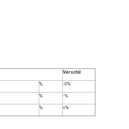
Verschil
%
-0%
%
-%
%
+%