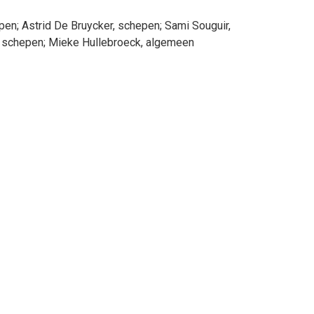
epen
;
Astrid
De Bruycker
, schepen
;
Sami
Souguir
,
, schepen
;
Mieke
Hullebroeck
, algemeen