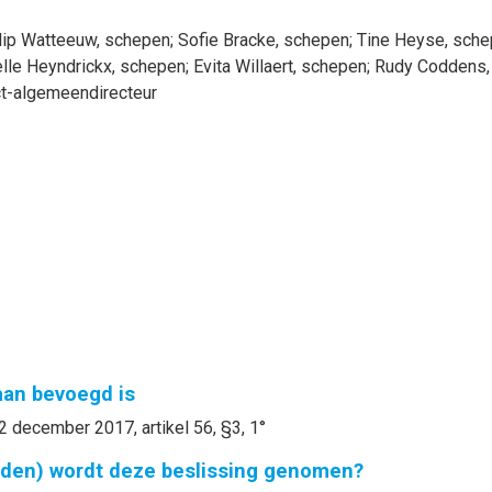
lip
Watteeuw
, schepen
;
Sofie
Bracke
, schepen
;
Tine
Heyse
, sch
lle
Heyndrickx
, schepen
;
Evita
Willaert
, schepen
;
Rudy
Coddens
t-algemeendirecteur
gaan bevoegd is
2 december 2017, artikel 56, §3, 1°
nden) wordt deze beslissing genomen?