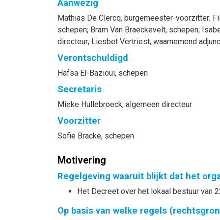
Aanwezig
Mathias
De Clercq
, burgemeester-voorzitter
;
Fi
schepen
;
Bram
Van Braeckevelt
, schepen
;
Isabe
directeur
;
Liesbet
Vertriest
, waarnemend adjunc
Verontschuldigd
Hafsa
El-Bazioui
, schepen
Secretaris
Mieke
Hullebroeck
, algemeen directeur
Voorzitter
Sofie
Bracke
, schepen
Motivering
Regelgeving waaruit blijkt dat het or
Het Decreet over het lokaal bestuur van 2
Op basis van welke regels (rechtsgro