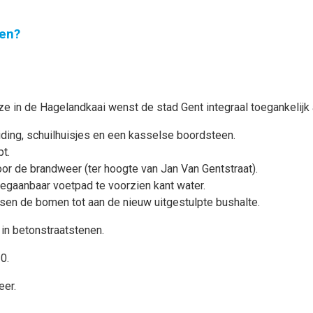
en?
e in de Hagelandkaai wenst de stad Gent integraal toegankelijk a
ding, schuilhuisjes en een kasselse boordsteen.
t.
or de brandweer (ter hoogte van Jan Van Gentstraat).
gaanbaar voetpad te voorzien kant water.
sen de bomen tot aan de nieuw uitgestulpte bushalte.
in betonstraatstenen.
30.
eer.