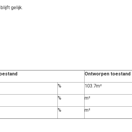
ijft gelijk.
oestand
Ontworpen toestand
%
103.7m²
%
m²
%
m²