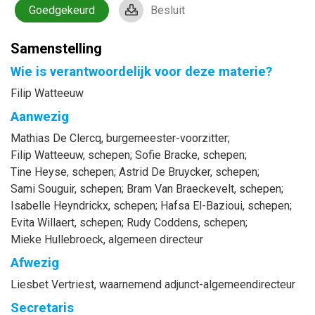
Goedgekeurd
Besluit
Samenstelling
Wie is verantwoordelijk voor deze materie?
Filip Watteeuw
Aanwezig
Mathias
De Clercq
, burgemeester-voorzitter
;
Filip
Watteeuw
, schepen
;
Sofie
Bracke
, schepen
;
Tine
Heyse
, schepen
;
Astrid
De Bruycker
, schepen
;
Sami
Souguir
, schepen
;
Bram
Van Braeckevelt
, schepen
;
Isabelle
Heyndrickx
, schepen
;
Hafsa
El-Bazioui
, schepen
;
Evita
Willaert
, schepen
;
Rudy
Coddens
, schepen
;
Mieke
Hullebroeck
, algemeen directeur
Afwezig
Liesbet
Vertriest
, waarnemend adjunct-algemeendirecteur
Secretaris