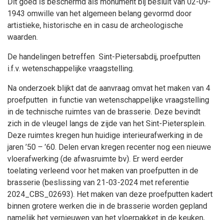
Dit goed is beschermd als monument bij besluit van 02-09-
1943 omwille van het algemeen belang gevormd door
artistieke, historische en in casu de archeologische
waarden.
De handelingen betreffen Sint-Pietersabdij, proefputten
i.f.v. wetenschappelijke vraagstelling.
Na onderzoek blijkt dat de aanvraag omvat het maken van 4
proefputten in functie van wetenschappelijke vraagstelling
in de technische ruimtes van de brasserie. Deze bevindt
zich in de vleugel langs de zijde van het Sint-Pietersplein.
Deze ruimtes kregen hun huidige interieurafwerking in de
jaren ’50 – ’60. Delen ervan kregen recenter nog een nieuwe
vloerafwerking (de afwasruimte bv). Er werd eerder
toelating verleend voor het maken van proefputten in de
brasserie (beslissing van 21-03-2024 met referentie
2024_CBS_02693). Het maken van deze proefputten kadert
binnen grotere werken die in de brasserie worden gepland
namelijk het vernieuwen van het vloerpakket in de keuken,