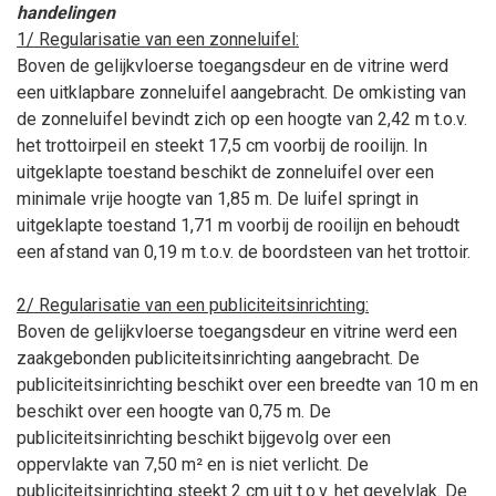
handelingen
1/ Regularisatie van een zonneluifel:
Boven de gelijkvloerse toegangsdeur en de vitrine werd
een uitklapbare zonneluifel aangebracht. De omkisting van
de zonneluifel bevindt zich op een hoogte van 2,42
m t.o.v.
het trottoirpeil en steekt 17,5
cm voorbij de rooilijn. In
uitgeklapte toestand beschikt de zonneluifel over een
minimale vrije hoogte van 1,85
m. De luifel springt in
uitgeklapte toestand 1,71
m voorbij de rooilijn en behoudt
een afstand van 0,19
m t.o.v. de boordsteen van het trottoir.
2/ Regularisatie van een publiciteitsinrichting:
Boven de gelijkvloerse toegangsdeur en vitrine werd een
zaakgebonden publiciteitsinrichting aangebracht. De
publiciteitsinrichting beschikt over een breedte van 10
m en
beschikt over een hoogte van 0,75
m. De
publiciteitsinrichting beschikt bijgevolg over een
oppervlakte van 7,50
m² en is niet verlicht. De
publiciteitsinrichting steekt 2
cm uit t.o.v. het gevelvlak. De