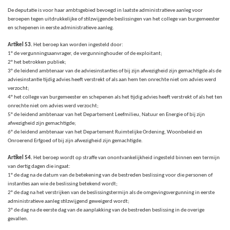
De deputatie is voor haar ambtsgebied bevoegd in laatste administratieve aanleg voor
beroepen tegen uitdrukkelijke of stilzwijgende beslissingen van het college van burgemeester
en schepenen in eerste administratieve aanleg.
Artikel 53.
Het beroep kan worden ingesteld door:
1° de vergunningsaanvrager, de vergunninghouder of de exploitant;
2° het betrokken publiek;
3° de leidend ambtenaar van de adviesinstanties of bij zijn afwezigheid zijn gemachtigde als de
adviesinstantie tijdig advies heeft verstrekt of als aan hem ten onrechte niet om advies werd
verzocht;
4° het college van burgemeester en schepenen als het tijdig advies heeft verstrekt of als het ten
onrechte niet om advies werd verzocht;
5° de leidend ambtenaar van het Departement Leefmilieu, Natuur en Energie of bij zijn
afwezigheid zijn gemachtigde;
6° de leidend ambtenaar van het Departement Ruimtelijke Ordening, Woonbeleid en
Onroerend Erfgoed of bij zijn afwezigheid zijn gemachtigde.
Artikel 54.
Het beroep wordt op straffe van onontvankelijkheid ingesteld binnen een termijn
van dertig dagen die ingaat:
1° de dag na de datum van de betekening van de bestreden beslissing voor die personen of
instanties aan wie de beslissing betekend wordt;
2° de dag na het verstrijken van de beslissingstermijn als de omgevingsvergunning in eerste
administratieve aanleg stilzwijgend geweigerd wordt;
3° de dag na de eerste dag van de aanplakking van de bestreden beslissing in de overige
gevallen.