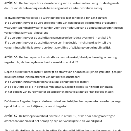
Artikel 55.
Het beroep schorst de uitvoering van de bestreden beslissing tot de dag na de
datum van de betekening van de beslissing in laatste administratieve aanleg.
In afwijking van het eerste lid werkt het beroep niet schorsend ten aanzien van:
1° de vergunning voor de verdere exploitatie van een ingedeelde inrichting of activiteit
waarvoor ten minste twaalf maanden voor de einddatum van de omgevingsvergunning een
vergunningsaanvraag is ingediend;
2° de vergunning voor de exploitatie na een proefperiode als vermeld in artikel 69;
3° de vergunning voor de exploitatie van een ingedeelde inrichting of activiteit die
vergunningsplichtig is geworden door aanvulling of wijziging van de indelingslijst.
Artikel 56.
Het beroep wordt op straffe van onontvankelijkheid per beveiligde zending
ingesteld bij de bevoegde overheid, vermeld in artikel 52.
Degene die het beroep instelt, bezorgt op straffe van onontvankelijkheid gelijktijdig en per
beveiligde zending een afschrift van het beroepschrift aan:
1° de vergunningsaanvrager behalve als hij zelf het beroep instelt;
2° de deputatie als die in eerste administratieve aanleg de beslissing heeft genomen;
3° het college van burgemeester en schepenen behalve als het zelf het beroep instelt.
De Vlaamse Regering bepaalt de bewijsstukken die bij het beroep moeten worden gevoegd
opdat het op ontvankelijke wijze wordt ingesteld.
Artikel 57.
De bevoegde overheid, vermeld in artikel 52, of de door haar gemachtigde
ambtenaar onderzoekt het beroep op zijn ontvankelijkheid en volledigheid.
Als niet alle stukken als vermeld in artikel 56, derde lid, bij het beroep zijn gevoegd, kan de