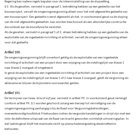
Regering kan nadere regels bepalen voor de inkennisstelling van de stopzetting.
§ 3. Als de gevallen, vermeld in paragraaf 1, betrekking hebben op een gedeelte van het
bouwproject, vervalt de omgevingsvergunning alleen voor het niet-afgewerkte gedeelte van
een bouwproject. Een gedeelte is eerst afgewerkt als het, in voorkomend geval na de sloping
van de niet-afgewerkte gedeelten, kan worden beschouwd als een afzonderlijke constructie
die voldoet aan de bouwfysische vereisten.
Als de gevallen, vermeld in paragraaf 1 of 2, alleen betrekking hebben op een gedeelte van de
exploitatie van de ingedeelde inrichting of activiteit, vervalt de omgevingsvergunning alleen
voor dat gedeelte.
Artikel 100.
De omgevingsvergunning blijft onverkort geldig als de exploitatie van een ingedeelde
inrichting of activiteit van een project door een wijziging van de indelingslijst van klasse 1
naar klasse 2 overgaat of omgekeerd.
In geval de exploitatie van een ingedeelde inrichting of activiteit van een project door een
wijziging van de indelingslijst van klasse 1 of 2 naar klasse 3 overgaat, geldt de vergunning als
aktename en blijven de bijzondere voorwaarden gelden.
Artikel 101.
De termijnen van twee, drie of vijf jaar, vermeld in artikel 99,
in voorkomend geval verlengd
conform artikel 99, § 1 worden geschorst zolang een beroep tot vernietiging van de
omgevingsvergunning aanhangig is bij de Raad voor Vergunningsbetwistingen,
overeenkomstig hoofdstuk 9 behoudens indien de vergunde handelingen in strijd zijn met een
vóór de definitieve uitspraak van de Raad van kracht geworden ruimtelijk uitvoeringsplan. In
dat laatste geval blijft het eventuele recht op planschadevergoeding desalniettemin
behouden.