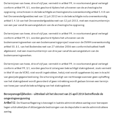
De termijnen van twee, drie of vijf jaar, vermeld in artikel 99, in voorkomend geval verlengd
conform artikel 99, § 1,
worden geschorst tijdens het uitvoeren van de archeologische
opgraving, omschreven in de bekrachtigde archeologienota overeenkomstig artikel 5.4.8 van
het Onroerenderfgoeddecreet van 12 juli 2013 en in de bekrachtigde nota overeenkomstig
artikel 5.4.16 van het Onroerenderfgoeddecreet van 12 juli 2013, met een maximumtermijn
van een jaar vanaf de aanvangsdatum van de archeologische opgraving.
De termijnen van twee, drie of vijf jaar, vermeld in artikel 99, in voorkomend geval verlengd
conform artikel 99, § 1, worden geschorst tijdens het uitvoeren van de
bodemsaneringswerken van een bodemsaneringsproject waarvoor de OVAM overeenkomstig
artikel 50, § 1, van het Bodemdecreet van 27 oktober 2006 een conformiteitsattest heeft
afgeleverd, met een maximumtermijn van drie jaar vanaf de aanvangsdatum van de
bodemsaneringswerken.
De termijnen van twee, drie of vijf jaar, vermeld in artikel 99, in voorkomend geval verlengd
conform artikel 99, § 1, worden geschorst zolang een bekrachtigd stakingsbevel, zoals vermeld
in titel VI van de VCRO, niet wordt ingetrokken, hetzij niet wordt opgeheven bij een in kracht
van gewijsde gegane beslissing. De schorsing eindigt van rechtswege wanneer geen opheffing
van het stakingsbevel wordt gevorderd of geen intrekking wordt gedaan binnen een termijn
van twee jaar vanaf de bekrachtiging van het stakingsbevel.
Beroepsmogelijkheden – uittreksel uit het decreet van 25 april 2014 betreffende de
omgevingsvergunning
Artikel 52.
De Vlaamse Regering is bevoegd in laatste administratieve aanleg voor beroepen
tegen uitdrukkelijke of stilzwijgende beslissingen van de deputatie in eerste administratieve
aanleg.