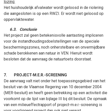
lozing:
Het huishoudelijk afvalwater wordt geloosd in de riolering
die aangesloten is op een RWZI. Er wordt niet geloosd op
oppervlaktewater.
6.3.
Conclusie
Het project zal geen betekenisvolle aantasting impliceren
voor de instandhoudingsdoelstellingen van de speciale
beschermingszones, noch onherstelbare en onvermijdbare
schade berokkenen aan natuur in VEN. Hieruit wordt
besloten dat de aanvraag de natuurtoets doorstaat.
7.
PROJECT-M.E.R.-SCREENING
De aanvraag valt niet onder het toepassingsgebied van het
besluit van de Vlaamse Regering van 10
december
2004
(MER-besluit) en heeft geen betrekking op een activiteit die
voorkomt op de lijst van bijlage III bij dit besluit. De opmaak
van een milieueffectrapport of project-m.e.r.-screening is
voor voorliggend project dan ook niet vereist.