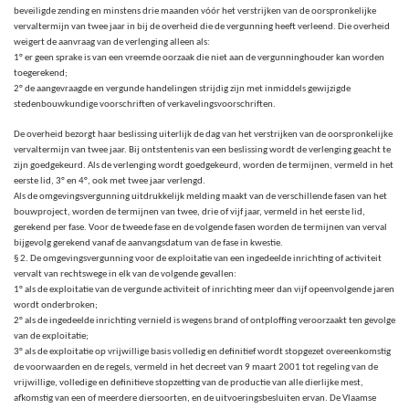
beveiligde zending en minstens drie maanden vóór het verstrijken van de oorspronkelijke
vervaltermijn van twee jaar in bij de overheid die de vergunning heeft verleend. Die overheid
weigert de aanvraag van de verlenging alleen als:
1° er geen sprake is van een vreemde oorzaak die niet aan de vergunninghouder kan worden
toegerekend;
2° de aangevraagde en vergunde handelingen strijdig zijn met inmiddels gewijzigde
stedenbouwkundige voorschriften of verkavelingsvoorschriften.
De overheid bezorgt haar beslissing uiterlijk de dag van het verstrijken van de oorspronkelijke
vervaltermijn van twee jaar. Bij ontstentenis van een beslissing wordt de verlenging geacht te
zijn goedgekeurd. Als de verlenging wordt goedgekeurd, worden de termijnen, vermeld in het
eerste lid, 3° en 4°, ook met twee jaar verlengd.
Als de omgevingsvergunning uitdrukkelijk melding maakt van de verschillende fasen van het
bouwproject, worden de termijnen van twee, drie of vijf jaar, vermeld in het eerste lid,
gerekend per fase. Voor de tweede fase en de volgende fasen worden de termijnen van verval
bijgevolg gerekend vanaf de aanvangsdatum van de fase in kwestie.
§ 2. De omgevingsvergunning voor de exploitatie van een ingedeelde inrichting of activiteit
vervalt van rechtswege in elk van de volgende gevallen:
1° als de exploitatie van de vergunde activiteit of inrichting meer dan vijf opeenvolgende jaren
wordt onderbroken;
2° als de ingedeelde inrichting vernield is wegens brand of ontploffing veroorzaakt ten gevolge
van de exploitatie;
3° als de exploitatie op vrijwillige basis volledig en definitief wordt stopgezet overeenkomstig
de voorwaarden en de regels, vermeld in het decreet van 9 maart 2001 tot regeling van de
vrijwillige, volledige en definitieve stopzetting van de productie van alle dierlijke mest,
afkomstig van een of meerdere diersoorten, en de uitvoeringsbesluiten ervan. De Vlaamse