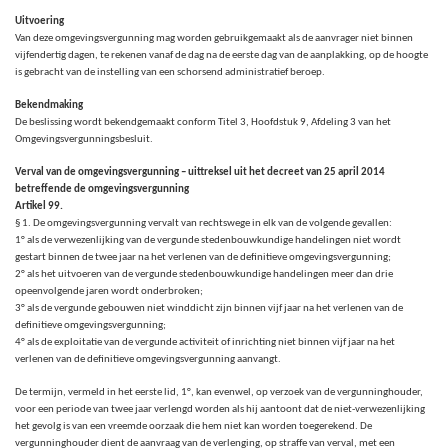
Uitvoering
Van deze omgevingsvergunning mag worden gebruikgemaakt als de aanvrager niet binnen
vijfendertig
dagen
, te rekenen vanaf de dag na de eerste dag van de aanplakking, op de hoogte
is gebracht van de instelling van een schorsend administratief beroep.
Bekendmaking
De beslissing wordt bekendgemaakt conform Titel 3, Hoofdstuk 9, Afdeling 3 van het
Omgevingsvergunningsbesluit.
Verval van de omgevingsvergunning – uittreksel uit het decreet van 25 april 2014
betreffende de omgevingsvergunning
Artikel 99.
§ 1. De omgevingsvergunning vervalt van rechtswege in elk van de volgende gevallen:
1° als de verwezenlijking van de vergunde stedenbouwkundige handelingen niet wordt
gestart binnen de twee jaar na het verlenen van de definitieve omgevingsvergunning;
2° als het uitvoeren van de vergunde stedenbouwkundige handelingen meer dan drie
opeenvolgende jaren wordt onderbroken;
3° als de vergunde gebouwen niet winddicht zijn binnen vijf jaar na het verlenen van de
definitieve omgevingsvergunning;
4° als de exploitatie van de vergunde activiteit of inrichting niet binnen vijf jaar na het
verlenen van de definitieve omgevingsvergunning aanvangt.
De termijn, vermeld in het eerste lid, 1°, kan evenwel, op verzoek van de vergunninghouder,
voor een periode van twee jaar verlengd worden als hij aantoont dat de niet-verwezenlijking
het gevolg is van een vreemde oorzaak die hem niet kan worden toegerekend. De
vergunninghouder dient de aanvraag van de verlenging, op straffe van verval, met een