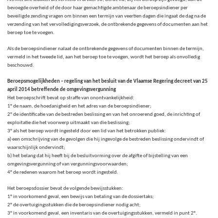
bevoegde overheid of de door haar gemachtigde ambtenaar de beroepsindiener per
beveiligde zending vragen om binnen een termijn van veertien dagen die ingaat de dag na de
verzending van het vervolledigingsverzoek, de ontbrekende gegevens of documenten aan het
beroep toe te voegen.
Als de beroepsindiener nalaat de ontbrekende gegevens of documenten binnen de termijn,
vermeld in het tweede lid, aan het beroep toe te voegen, wordt het beroep als onvolledig
beschouwd.
Beroepsmogelijkheden – regeling van het besluit van de Vlaamse Regering decreet van 25
april 2014 betreffende de omgevingsvergunning
Het beroepschrift bevat op straffe van onontvankelijkheid:
1° de naam, de hoedanigheid en het adres van de beroepsindiener;
2° de identificatie van de bestreden beslissing en van het onroerend goed, de inrichting of
exploitatie die het voorwerp uitmaakt van die beslissing;
3° als het beroep wordt ingesteld door een lid van het betrokken publiek:
a) een omschrijving van de gevolgen die hij ingevolge de bestreden beslissing ondervindt of
waarschijnlijk ondervindt;
b) het belang dat hij heeft bij de besluitvorming over de afgifte of bijstelling van een
omgevingsvergunning of van vergunningsvoorwaarden;
4° de redenen waarom het beroep wordt ingesteld.
Het beroepsdossier bevat de volgende bewijsstukken:
1° in voorkomend geval, een bewijs van betaling van de dossiertaks;
2° de overtuigingsstukken die de beroepsindiener nodig acht;
3° in voorkomend geval, een inventaris van de overtuigingsstukken, vermeld in punt 2°.