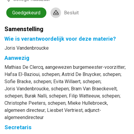
Goedgekeurd
Besluit
Samenstelling
Wie is verantwoordelijk voor deze materie?
Joris Vandenbroucke
Aanwezig
Mathias
De Clercq
, aangewezen burgemeester-voorzitter
;
Hafsa
El-Bazioui
, schepen
;
Astrid
De Bruycker
, schepen
;
Sofie
Bracke
, schepen
;
Evita
Willaert
, schepen
;
Joris
Vandenbroucke
, schepen
;
Bram
Van Braeckevelt
,
schepen
;
Burak
Nalli
, schepen
;
Filip
Watteeuw
, schepen
;
Christophe
Peeters
, schepen
;
Mieke
Hullebroeck
,
algemeen directeur
;
Liesbet
Vertriest
, adjunct-
algemeendirecteur
Secretaris