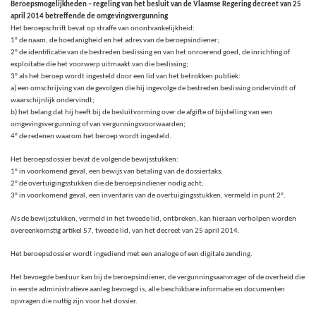
Beroepsmogelijkheden – regeling van het besluit van de Vlaamse Regering decreet van 25
april 2014 betreffende de omgevingsvergunning
Het beroepschrift bevat op straffe van onontvankelijkheid:
1° de naam, de hoedanigheid en het adres van de beroepsindiener;
2° de identificatie van de bestreden beslissing en van het onroerend goed, de inrichting of
exploitatie die het voorwerp uitmaakt van die beslissing;
3° als het beroep wordt ingesteld door een lid van het betrokken publiek:
a) een omschrijving van de gevolgen die hij ingevolge de bestreden beslissing ondervindt of
waarschijnlijk ondervindt;
b) het belang dat hij heeft bij de besluitvorming over de afgifte of bijstelling van een
omgevingsvergunning of van vergunningsvoorwaarden;
4° de redenen waarom het beroep wordt ingesteld.
Het beroepsdossier bevat de volgende bewijsstukken:
1° in voorkomend geval, een bewijs van betaling van de dossiertaks;
2° de overtuigingsstukken die de beroepsindiener nodig acht;
3° in voorkomend geval, een inventaris van de overtuigingsstukken, vermeld in punt 2°.
Als de bewijsstukken, vermeld in het tweede lid, ontbreken, kan hieraan verholpen worden
overeenkomstig artikel 57, tweede lid, van het decreet van 25 april 2014.
Het beroepsdossier wordt ingediend met een analoge of een digitale zending.
Het bevoegde bestuur kan bij de beroepsindiener, de vergunningsaanvrager of de overheid die
in eerste administratieve aanleg bevoegd is, alle beschikbare informatie en documenten
opvragen die nuttig zijn voor het dossier.