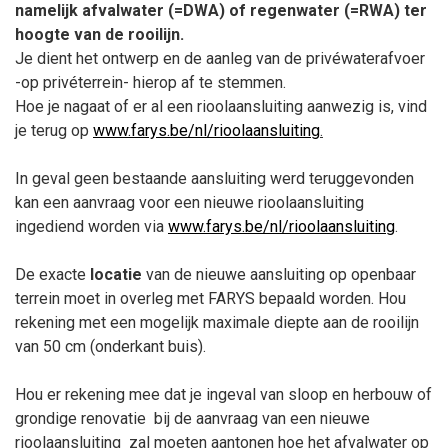
namelijk afvalwater (=DWA) of regenwater (=RWA) ter
hoogte van de rooilijn.
Je dient het ontwerp en de aanleg van de privéwaterafvoer
-op privéterrein- hierop af te stemmen.
Hoe je nagaat of er al een rioolaansluiting aanwezig is, vind
je terug op
www.farys.be/nl/rioolaansluiting
.
In geval geen bestaande aansluiting werd teruggevonden
kan een aanvraag voor een nieuwe rioolaansluiting
ingediend worden via
www.farys.be/nl/rioolaansluiting
.
De exacte
locatie
van de nieuwe aansluiting op openbaar
terrein moet in overleg met FARYS bepaald worden. Hou
rekening met een mogelijk maximale diepte aan de rooilijn
van 50 cm (onderkant buis).
Hou er rekening mee dat je ingeval van sloop en herbouw of
grondige renovatie
bij de aanvraag van een nieuwe
rioolaansluiting
zal moeten aantonen hoe het afvalwater op