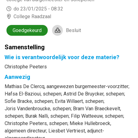
do 23/01/2025 - 08:32
College Raadzaal
Goedgekeurd
Besluit
Samenstelling
Wie is verantwoordelijk voor deze materie?
Christophe Peeters
Aanwezig
Mathias
De Clercq
, aangewezen burgemeester-voorzitter
;
Hafsa
El-Bazioui
, schepen
;
Astrid
De Bruycker
, schepen
;
Sofie
Bracke
, schepen
;
Evita
Willaert
, schepen
;
Joris
Vandenbroucke
, schepen
;
Bram
Van Braeckevelt
,
schepen
;
Burak
Nalli
, schepen
;
Filip
Watteeuw
, schepen
;
Christophe
Peeters
, schepen
;
Mieke
Hullebroeck
,
algemeen directeur
;
Liesbet
Vertriest
, adjunct-