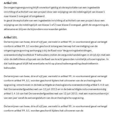
Artikel 100.
De omgevingsvergunning blijft onverkort geldig als de exploitatie van een ingedeelde
inrichting of activiteit van een project door een wijziging van de indelingslijst van klasse 1
naar klasse 2 overgaat of omgekeerd.
In geval de exploitatie van een ingedeelde inrichting of activiteit van een project door een
wijziging van de indelingslijst van klasse 1 of 2 naar klasse 3 overgaat, geldt de vergunning als
aktename en blijven de bijzondere voorwaarden gelden.
Artikel 101.
De termijnen van twee, drie of vijf jaar, vermeld in artikel 99,
in voorkomend geval verlengd
conform artikel 99, § 1 worden geschorst zolang een beroep tot vernietiging van de
omgevingsvergunning aanhangig is bij de Raad voor Vergunningsbetwistingen,
overeenkomstig hoofdstuk 9 behoudens indien de vergunde handelingen in strijd zijn met een
vóór de definitieve uitspraak van de Raad van kracht geworden ruimtelijk uitvoeringsplan. In
dat laatste geval blijft het eventuele recht op planschadevergoeding desalniettemin
behouden.
De termijnen van twee, drie of vijf jaar, vermeld in artikel 99, in voorkomend geval verlengd
conform artikel 99, § 1,
worden geschorst tijdens het uitvoeren van de archeologische
opgraving, omschreven in de bekrachtigde archeologienota overeenkomstig artikel 5.4.8 van
het Onroerenderfgoeddecreet van 12 juli 2013 en in de bekrachtigde nota overeenkomstig
artikel 5.4.16 van het Onroerenderfgoeddecreet van 12 juli 2013, met een maximumtermijn
van een jaar vanaf de aanvangsdatum van de archeologische opgraving.
De termijnen van twee, drie of vijf jaar, vermeld in artikel 99, in voorkomend geval verlengd
conform artikel 99, § 1, worden geschorst tijdens het uitvoeren van de