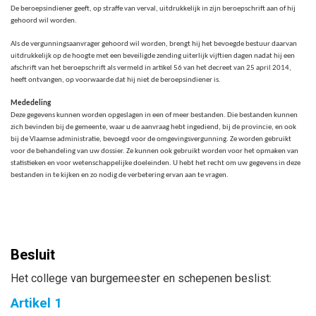
De beroepsindiener geeft, op straffe van verval, uitdrukkelijk in zijn beroepschrift aan of hij
gehoord wil worden.
Als de vergunningsaanvrager gehoord wil worden, brengt hij het bevoegde bestuur daarvan
uitdrukkelijk op de hoogte met een beveiligde zending uiterlijk vijftien dagen nadat hij een
afschrift van het beroepschrift als vermeld in artikel 56 van het decreet van 25 april 2014,
heeft ontvangen, op voorwaarde dat hij niet de beroepsindiener is.
Mededeling
Deze gegevens kunnen worden opgeslagen in een of meer bestanden. Die bestanden kunnen
zich bevinden bij de gemeente, waar u de aanvraag hebt ingediend, bij de provincie, en ook
bij de Vlaamse administratie, bevoegd voor de omgevingsvergunning. Ze worden gebruikt
voor de behandeling van uw dossier. Ze kunnen ook gebruikt worden voor het opmaken van
statistieken en voor wetenschappelijke doeleinden. U hebt het recht om uw gegevens in deze
bestanden in te kijken en zo nodig de verbetering ervan aan te vragen.
Besluit
Het college van burgemeester en schepenen beslist:
Artikel 1