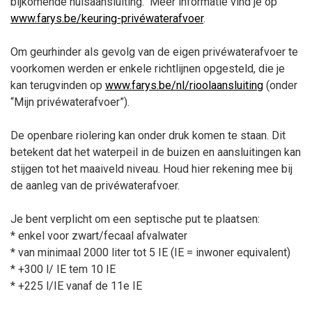
bijkomende huisaansluiting.
Meer informatie vind je op
www.farys.be/keuring-privéwaterafvoer
.
Om geurhinder als gevolg van de eigen privéwaterafvoer te
voorkomen werden er enkele richtlijnen opgesteld, die je
kan terugvinden op
www.farys.be/nl/rioolaansluiting
(onder
“Mijn privéwaterafvoer”).
De openbare riolering kan onder druk komen te staan. Dit
betekent dat het waterpeil in de buizen en aansluitingen kan
stijgen tot het maaiveld niveau. Houd hier rekening mee bij
de aanleg van de privéwaterafvoer.
Je bent verplicht om een septische put te plaatsen:
* enkel voor zwart/fecaal afvalwater
* van minimaal 2000 liter tot 5 IE (IE = inwoner equivalent)
* +300 l/ IE tem 10 IE
* +225 l/IE vanaf de 11e IE