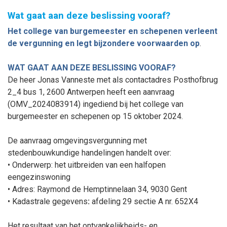
Wat gaat aan deze beslissing vooraf?
Het college van burgemeester en schepenen
verleent
de vergunning
en legt bij
zondere voorwaarden op
.
WAT GAAT AAN DEZE BESLISSING VOORAF?
De heer Jonas Vanneste met als contactadres Posthofbrug
2_4 bus 1, 2600 Antwerpen heeft een aanvraag
(
OMV_2024083914
) ingediend bij het college van
burgemeester en schepenen op 15
oktober
2024.
De aanvraag omgevingsvergunning met
stedenbouwkundige handelingen handelt over:
•
Onderwerp:
het uitbreiden van een halfopen
eengezinswoning
• Adres: Raymond de Hemptinnelaan 34, 9030 Gent
•
Kadastrale gegevens
:
afdeling 29 sectie A
nr.
652
X4
Het resultaat van het ontvankelijkheids- en