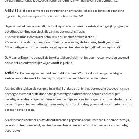
vergunningsplichtig is geworden door aanvulling of wijziging van de indelingslijst.
Artikel 56.
Het beroep wordt op straffe van onontvankelijkheid per beveiligde zending
ingesteld bij de bevoegde overheid, vermeld in artikel 52.
Degene die het beroep instelt, bezorgt op straffe van onontvankelijkheid gelijktijdig en per
beveiligde zending een afschrift van het beroepschrift aan:
1° de vergunningsaanvrager behalve als hij zelf het beroep instelt;
2° de deputatie als die in eerste administratieve aanleg de beslissing heeft genomen;
3° het college van burgemeester en schepenen behalve als het zelf het beroep instelt.
De Vlaamse Regering bepaalt de bewijsstukken die bij het beroep moeten worden gevoegd
opdat het op ontvankelijke wijze wordt ingesteld.
Artikel 57.
De bevoegde overheid, vermeld in artikel 52, of de door haar gemachtigde
ambtenaar onderzoekt het beroep op zijn ontvankelijkheid en volledigheid.
Als niet alle stukken als vermeld in artikel 56, derde lid, bij het beroep zijn gevoegd, kan de
bevoegde overheid of de door haar gemachtigde ambtenaar de beroepsindiener per
beveiligde zending vragen om binnen een termijn van veertien dagen die ingaat de dag na de
verzending van het vervolledigingsverzoek, de ontbrekende gegevens of documenten aan het
beroep toe te voegen.
Als de beroepsindiener nalaat de ontbrekende gegevens of documenten binnen de termijn,
vermeld in het tweede lid, aan het beroep toe te voegen, wordt het beroep als onvolledig
beschouwd.