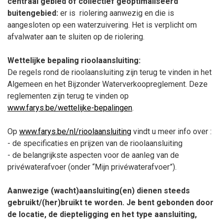
centraal gebied of collectief geoptimaliseerd
buitengebied:
er is
riolering aanwezig en die is
aangesloten op een waterzuivering. Het is verplicht om
afvalwater aan te sluiten op de riolering.
Wettelijke bepaling rioolaansluiting:
De regels rond de rioolaansluiting zijn terug te vinden in het
Algemeen en het Bijzonder Waterverkoopreglement. Deze
reglementen zijn terug te vinden op
www.farys.be/wettelijke-bepalingen
.
Op
www.farys.be/nl/rioolaansluiting
vindt u meer info over :
- de specificaties en prijzen van de rioolaansluiting
- de belangrijkste aspecten voor de aanleg van de
privéwaterafvoer (onder “Mijn privéwaterafvoer”).
Aanwezige (wacht)aansluiting(en) dienen steeds
gebruikt/(her)bruikt te worden. Je bent gebonden door
de locatie, de diepteligging en het type aansluiting,