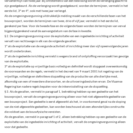
vervaltermijn van twee jaar. Bij ontstentenis van een beslissing wordt de verlenging geacht te
zijn goedgekeurd. Als de verlenging wordt goedgekeurd, worden de termijnen, vermeld in het
eerste lid, 3° en 4°, ook met twee jaar verlengd.
Als de omgevingsvergunning uitdrukkelijk melding maakt van de verschillende fasen van het
bouwproject, worden de termijnen van twee, drie of vijf jaar, vermeld in het eerste lid,
gerekend per fase. Voor de tweede fase en de volgende fasen worden de termijnen van verval
bijgevolg gerekend vanaf de aanvangsdatum van de fase in kwestie.
§ 2. De omgevingsvergunning voor de exploitatie van een ingedeelde inrichting of activiteit
vervalt van rechtswege in elk van de volgende gevallen:
1° als de exploitatie van de vergunde activiteit of inrichting meer dan vijf opeenvolgende jaren
wordt onderbroken;
2° als de ingedeelde inrichting vernield is wegens brand of ontploffing veroorzaakt ten gevolge
van de exploitatie;
3° als de exploitatie op vrijwillige basis volledig en definitief wordt stopgezet overeenkomstig
de voorwaarden en de regels, vermeld in het decreet van 9 maart 2001 tot regeling van de
vrijwillige, volledige en definitieve stopzetting van de productie van alle dierlijke mest,
afkomstig van een of meerdere diersoorten, en de uitvoeringsbesluiten ervan. De Vlaamse
Regering kan nadere regels bepalen voor de inkennisstelling van de stopzetting.
§ 3. Als de gevallen, vermeld in paragraaf 1, betrekking hebben op een gedeelte van het
bouwproject, vervalt de omgevingsvergunning alleen voor het niet-afgewerkte gedeelte van
een bouwproject. Een gedeelte is eerst afgewerkt als het, in voorkomend geval na de sloping
van de niet-afgewerkte gedeelten, kan worden beschouwd als een afzonderlijke constructie
die voldoet aan de bouwfysische vereisten.
Als de gevallen, vermeld in paragraaf 1 of 2, alleen betrekking hebben op een gedeelte van de
exploitatie van de ingedeelde inrichting of activiteit, vervalt de omgevingsvergunning alleen
voor dat gedeelte.