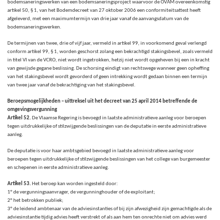
bodemsaneringswerken van een bodemsaneringsproject waarvoor de OVAM overeenkomstig
artikel 50, § 1, van het Bodemdecreet van 27 oktober 2006 een conformiteitsattest heeft
afgeleverd, met een maximumtermijn van drie jaar vanaf de aanvangsdatum van de
bodemsaneringswerken.
De termijnen van twee, drie of vijf jaar, vermeld in artikel 99, in voorkomend geval verlengd
conform artikel 99, § 1, worden geschorst zolang een bekrachtigd stakingsbevel, zoals vermeld
in titel VI van de VCRO, niet wordt ingetrokken, hetzij niet wordt opgeheven bij een in kracht
van gewijsde gegane beslissing. De schorsing eindigt van rechtswege wanneer geen opheffing
van het stakingsbevel wordt gevorderd of geen intrekking wordt gedaan binnen een termijn
van twee jaar vanaf de bekrachtiging van het stakingsbevel.
Beroepsmogelijkheden – uittreksel uit het decreet van 25 april 2014 betreffende de
omgevingsvergunning
Artikel 52.
De Vlaamse Regering is bevoegd in laatste administratieve aanleg voor beroepen
tegen uitdrukkelijke of stilzwijgende beslissingen van de deputatie in eerste administratieve
aanleg.
De deputatie is voor haar ambtsgebied bevoegd in laatste administratieve aanleg voor
beroepen tegen uitdrukkelijke of stilzwijgende beslissingen van het college van burgemeester
en schepenen in eerste administratieve aanleg.
Artikel 53.
Het beroep kan worden ingesteld door:
1° de vergunningsaanvrager, de vergunninghouder of de exploitant;
2° het betrokken publiek;
3° de leidend ambtenaar van de adviesinstanties of bij zijn afwezigheid zijn gemachtigde als de
adviesinstantie tijdig advies heeft verstrekt of als aan hem ten onrechte niet om advies werd