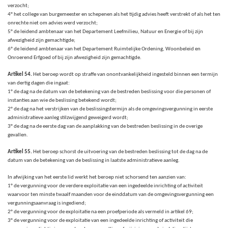
verzocht;
4° het college van burgemeester en schepenen als het tijdig advies heeft verstrekt of als het ten
onrechte niet om advies werd verzocht;
5° de leidend ambtenaar van het Departement Leefmilieu, Natuur en Energie of bij zijn
afwezigheid zijn gemachtigde;
6° de leidend ambtenaar van het Departement Ruimtelijke Ordening, Woonbeleid en
Onroerend Erfgoed of bij zijn afwezigheid zijn gemachtigde.
Artikel 54.
Het beroep wordt op straffe van onontvankelijkheid ingesteld binnen een termijn
van dertig dagen die ingaat:
1° de dag na de datum van de betekening van de bestreden beslissing voor die personen of
instanties aan wie de beslissing betekend wordt;
2° de dag na het verstrijken van de beslissingstermijn als de omgevingsvergunning in eerste
administratieve aanleg stilzwijgend geweigerd wordt;
3° de dag na de eerste dag van de aanplakking van de bestreden beslissing in de overige
gevallen.
Artikel 55.
Het beroep schorst de uitvoering van de bestreden beslissing tot de dag na de
datum van de betekening van de beslissing in laatste administratieve aanleg.
In afwijking van het eerste lid werkt het beroep niet schorsend ten aanzien van:
1° de vergunning voor de verdere exploitatie van een ingedeelde inrichting of activiteit
waarvoor ten minste twaalf maanden voor de einddatum van de omgevingsvergunning een
vergunningsaanvraag is ingediend;
2° de vergunning voor de exploitatie na een proefperiode als vermeld in artikel 69;
3° de vergunning voor de exploitatie van een ingedeelde inrichting of activiteit die