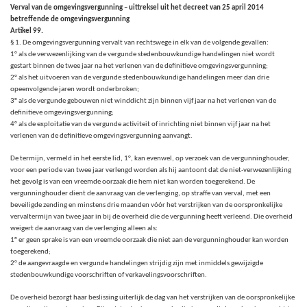
Verval van de omgevingsvergunning – uittreksel uit het decreet van 25 april 2014
betreffende de omgevingsvergunning
Artikel 99.
§ 1. De omgevingsvergunning vervalt van rechtswege in elk van de volgende gevallen:
1° als de verwezenlijking van de vergunde stedenbouwkundige handelingen niet wordt
gestart binnen de twee jaar na het verlenen van de definitieve omgevingsvergunning;
2° als het uitvoeren van de vergunde stedenbouwkundige handelingen meer dan drie
opeenvolgende jaren wordt onderbroken;
3° als de vergunde gebouwen niet winddicht zijn binnen vijf jaar na het verlenen van de
definitieve omgevingsvergunning;
4° als de exploitatie van de vergunde activiteit of inrichting niet binnen vijf jaar na het
verlenen van de definitieve omgevingsvergunning aanvangt.
De termijn, vermeld in het eerste lid, 1°, kan evenwel, op verzoek van de vergunninghouder,
voor een periode van twee jaar verlengd worden als hij aantoont dat de niet-verwezenlijking
het gevolg is van een vreemde oorzaak die hem niet kan worden toegerekend. De
vergunninghouder dient de aanvraag van de verlenging, op straffe van verval, met een
beveiligde zending en minstens drie maanden vóór het verstrijken van de oorspronkelijke
vervaltermijn van twee jaar in bij de overheid die de vergunning heeft verleend. Die overheid
weigert de aanvraag van de verlenging alleen als:
1° er geen sprake is van een vreemde oorzaak die niet aan de vergunninghouder kan worden
toegerekend;
2° de aangevraagde en vergunde handelingen strijdig zijn met inmiddels gewijzigde
stedenbouwkundige voorschriften of verkavelingsvoorschriften.
De overheid bezorgt haar beslissing uiterlijk de dag van het verstrijken van de oorspronkelijke