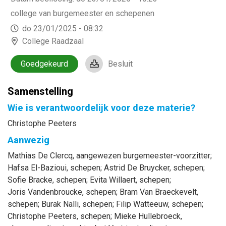
college van burgemeester en schepenen
do 23/01/2025 - 08:32
College Raadzaal
Goedgekeurd
Besluit
Samenstelling
Wie is verantwoordelijk voor deze materie?
Christophe Peeters
Aanwezig
Mathias
De Clercq
, aangewezen burgemeester-voorzitter
;
Hafsa
El-Bazioui
, schepen
;
Astrid
De Bruycker
, schepen
;
Sofie
Bracke
, schepen
;
Evita
Willaert
, schepen
;
Joris
Vandenbroucke
, schepen
;
Bram
Van Braeckevelt
,
schepen
;
Burak
Nalli
, schepen
;
Filip
Watteeuw
, schepen
;
Christophe
Peeters
, schepen
;
Mieke
Hullebroeck
,