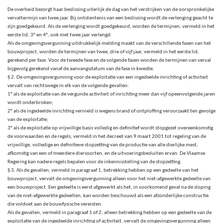
De overheid bezorgt haar beslissing uiterlijk de dag van het verstrijken van de oorspronkelijke
vervaltermijn van twee jaar. Bij ontstentenis van een beslissing wordt de verlenging geacht te
zijn goedgekeurd. Als de verlenging wordt goedgekeurd, worden de termijnen, vermeld in het
eerste lid, 3° en 4°, ook met twee jaar verlengd.
Als de omgevingsvergunning uitdrukkelijk melding maakt van de verschillende fasen van het
bouwproject, worden de termijnen van twee, drie of vijf jaar, vermeld in het eerste lid,
gerekend per fase. Voor de tweede fase en de volgende fasen worden de termijnen van verval
bijgevolg gerekend vanaf de aanvangsdatum van de fase in kwestie.
§ 2. De omgevingsvergunning voor de exploitatie van een ingedeelde inrichting of activiteit
vervalt van rechtswege in elk van de volgende gevallen:
1° als de exploitatie van de vergunde activiteit of inrichting meer dan vijf opeenvolgende jaren
wordt onderbroken;
2° als de ingedeelde inrichting vernield is wegens brand of ontploffing veroorzaakt ten gevolge
van de exploitatie;
3° als de exploitatie op vrijwillige basis volledig en definitief wordt stopgezet overeenkomstig
de voorwaarden en de regels, vermeld in het decreet van 9 maart 2001 tot regeling van de
vrijwillige, volledige en definitieve stopzetting van de productie van alle dierlijke mest,
afkomstig van een of meerdere diersoorten, en de uitvoeringsbesluiten ervan. De Vlaamse
Regering kan nadere regels bepalen voor de inkennisstelling van de stopzetting.
§ 3. Als de gevallen, vermeld in paragraaf 1, betrekking hebben op een gedeelte van het
bouwproject, vervalt de omgevingsvergunning alleen voor het niet-afgewerkte gedeelte van
een bouwproject. Een gedeelte is eerst afgewerkt als het, in voorkomend geval na de sloping
van de niet-afgewerkte gedeelten, kan worden beschouwd als een afzonderlijke constructie
die voldoet aan de bouwfysische vereisten.
Als de gevallen, vermeld in paragraaf 1 of 2, alleen betrekking hebben op een gedeelte van de
exploitatie van de ingedeelde inrichting of activiteit, vervalt de omgevingsvergunning alleen