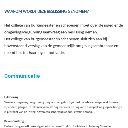
WAAROM WORDT DEZE BESLISSING GENOMEN?
Het college van burgemeester en schepenen moet over de ingediende
omgevingsvergunningsaanvraag een beslissing nemen.
Het college van burgemeester en schepenen sluit zich aan bij
bovenstaand verslag van de gemeentelijk omgevingsambtenaar en
neemt het tot haar eigen motivatie.
Communicatie
Uitvoering
Van deze omgevingsvergunning mag worden gebruikgemaakt als de aanvrager niet binnen
vijfendertig
dagen
, te rekenen vanaf de dag na de eerste dag van de aanplakking, op de hoogte
is gebracht van de instelling van een schorsend administratief beroep.
Bekendmaking
De beslissing wordt bekendgemaakt conform Titel 3, Hoofdstuk 9, Afdeling 3 van het