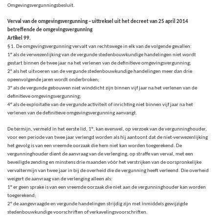
Omgevingsvergunningsbesluit.
Verval van de omgevingsvergunning – uittreksel uit het decreet van 25 april 2014
betreffende de omgevingsvergunning
Artikel 99.
§ 1. De omgevingsvergunning vervalt van rechtswege in elk van de volgende gevallen:
1° als de verwezenlijking van de vergunde stedenbouwkundige handelingen niet wordt
gestart binnen de twee jaar na het verlenen van de definitieve omgevingsvergunning;
2° als het uitvoeren van de vergunde stedenbouwkundige handelingen meer dan drie
opeenvolgende jaren wordt onderbroken;
3° als de vergunde gebouwen niet winddicht zijn binnen vijf jaar na het verlenen van de
definitieve omgevingsvergunning;
4° als de exploitatie van de vergunde activiteit of inrichting niet binnen vijf jaar na het
verlenen van de definitieve omgevingsvergunning aanvangt.
De termijn, vermeld in het eerste lid, 1°, kan evenwel, op verzoek van de vergunninghouder,
voor een periode van twee jaar verlengd worden als hij aantoont dat de niet-verwezenlijking
het gevolg is van een vreemde oorzaak die hem niet kan worden toegerekend. De
vergunninghouder dient de aanvraag van de verlenging, op straffe van verval, met een
beveiligde zending en minstens drie maanden vóór het verstrijken van de oorspronkelijke
vervaltermijn van twee jaar in bij de overheid die de vergunning heeft verleend. Die overheid
weigert de aanvraag van de verlenging alleen als:
1° er geen sprake is van een vreemde oorzaak die niet aan de vergunninghouder kan worden
toegerekend;
2° de aangevraagde en vergunde handelingen strijdig zijn met inmiddels gewijzigde
stedenbouwkundige voorschriften of verkavelingsvoorschriften.