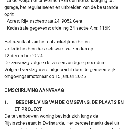
•
Onderwerp:
het omvormen van een fietsenberging tot
garage, het regulariseren en uitbreiden van de bestaande
oprit
• Adres: Rijvisschestraat 24, 9052 Gent
•
Kadastrale gegevens
:
afdeling 24 sectie A
nr.
115
K
Het resultaat van het ontvankelijkheids- en
volledigheidsonderzoek werd verzonden op
12
december
2024.
De aanvraag volgde de vereenvoudigde procedure.
Volgend verslag werd uitgebracht door de gemeentelijk
omgevingsambtenaar op
15
januari
2025
.
OMSCHRIJVING AANVRAAG
1.
BESCHRIJVING VAN DE OMGEVING, DE PLAATS EN
HET PROJECT
De te verbouwen woning bevindt zich langs de
Rijvisschestraat in Zwijnaarde.
Het perceel maakt deel uit