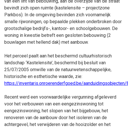
van een lint van bebouwing, aan de overzijde van de straat
bevindt zich open ruimte (kastelensite – projectzone
Parkbos). In de omgeving bevinden zich voornamelijk
smalle rijwoningen, op bepaalde plekken onderbroken door
grootschalige bedrijfs-, kantoor- en schoolgebouwen.
De
woning in kwestie betreft een gesloten bebouwing (2
bouwlagen met hellend dak) met aanbouw.
Het perceel paalt aan het beschermd cultuurhistorisch
landschap ‘Kastelensite’, beschermd bij besluit van
25/07/2005 omwille van de natuurwetenschappelijke,
historische en esthetische waarde, zie:
https://inventaris.onroerenderfgoed.be/aanduidingsobjecten
Recent werd een voorwaardelijke vergunning afgeleverd
voor het verbouwen van een eengezinswoning tot
eengezinswoning, het slopen van het bijgebouw, het
renoveren van de aanbouw door het isoleren van de
achtergevel, het verwijderen van de hooizolder en het