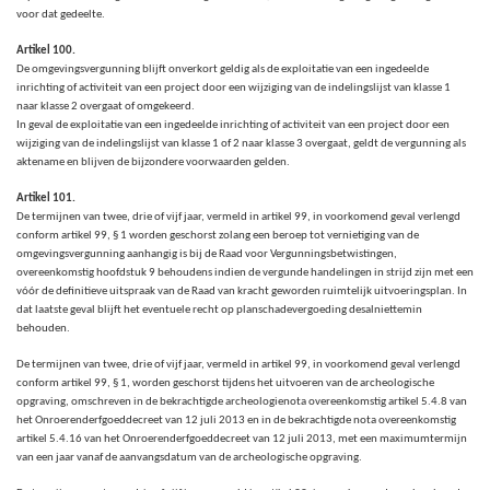
voor dat gedeelte.
Artikel 100.
De omgevingsvergunning blijft onverkort geldig als de exploitatie van een ingedeelde
inrichting of activiteit van een project door een wijziging van de indelingslijst van klasse 1
naar klasse 2 overgaat of omgekeerd.
In geval de exploitatie van een ingedeelde inrichting of activiteit van een project door een
wijziging van de indelingslijst van klasse 1 of 2 naar klasse 3 overgaat, geldt de vergunning als
aktename en blijven de bijzondere voorwaarden gelden.
Artikel 101.
De termijnen van twee, drie of vijf jaar, vermeld in artikel 99,
in voorkomend geval verlengd
conform artikel 99, § 1 worden geschorst zolang een beroep tot vernietiging van de
omgevingsvergunning aanhangig is bij de Raad voor Vergunningsbetwistingen,
overeenkomstig hoofdstuk 9 behoudens indien de vergunde handelingen in strijd zijn met een
vóór de definitieve uitspraak van de Raad van kracht geworden ruimtelijk uitvoeringsplan. In
dat laatste geval blijft het eventuele recht op planschadevergoeding desalniettemin
behouden.
De termijnen van twee, drie of vijf jaar, vermeld in artikel 99, in voorkomend geval verlengd
conform artikel 99, § 1,
worden geschorst tijdens het uitvoeren van de archeologische
opgraving, omschreven in de bekrachtigde archeologienota overeenkomstig artikel 5.4.8 van
het Onroerenderfgoeddecreet van 12 juli 2013 en in de bekrachtigde nota overeenkomstig
artikel 5.4.16 van het Onroerenderfgoeddecreet van 12 juli 2013, met een maximumtermijn
van een jaar vanaf de aanvangsdatum van de archeologische opgraving.