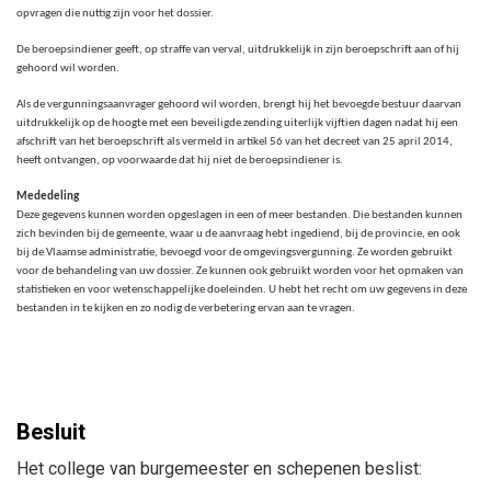
opvragen die nuttig zijn voor het dossier.
De beroepsindiener geeft, op straffe van verval, uitdrukkelijk in zijn beroepschrift aan of hij
gehoord wil worden.
Als de vergunningsaanvrager gehoord wil worden, brengt hij het bevoegde bestuur daarvan
uitdrukkelijk op de hoogte met een beveiligde zending uiterlijk vijftien dagen nadat hij een
afschrift van het beroepschrift als vermeld in artikel 56 van het decreet van 25 april 2014,
heeft ontvangen, op voorwaarde dat hij niet de beroepsindiener is.
Mededeling
Deze gegevens kunnen worden opgeslagen in een of meer bestanden. Die bestanden kunnen
zich bevinden bij de gemeente, waar u de aanvraag hebt ingediend, bij de provincie, en ook
bij de Vlaamse administratie, bevoegd voor de omgevingsvergunning. Ze worden gebruikt
voor de behandeling van uw dossier. Ze kunnen ook gebruikt worden voor het opmaken van
statistieken en voor wetenschappelijke doeleinden. U hebt het recht om uw gegevens in deze
bestanden in te kijken en zo nodig de verbetering ervan aan te vragen.
Besluit
Het college van burgemeester en schepenen beslist: