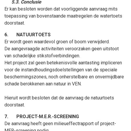
5.3. Conclusie
Er kan besloten worden dat voorliggende aanvraag mits
toepassing van bovenstaande maatregelen de watertoets
doorstaat.
6.
NATUURTOETS
Er wordt geen waardevol groen of boom verwijderd.
De aangevraagde activiteiten veroorzaken geen uitstoot
van schadelijke stikstofverbindingen.
Het project zal geen betekenisvolle aantasting impliceren
voor de instandhoudingsdoelstellingen van de speciale
beschermingszones, noch onherstelbare en onvermijdbare
schade berokkenen aan natuur in VEN.
Hieruit wordt besloten dat de
aanvraag
de natuurtoets
doorstaat.
7.
PROJECT-M.E.R.-SCREENING
De aanvraag heeft geen milieueffectrapport of project-
MER-screening nodig.