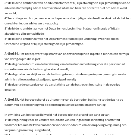
3° de leidend ambtenaar van de adviesinstanties of bij zijn afwezigheid zijn gemachtigde als de
adviesinstantie tijdig advies heeft verstrekt of als aan hem ten onrechte niet om advies werd
verzocht;
4° het college van burgemeester en schepenen als het tijdig advies heeft verstrekt of als het ten
onrechte niet om advies werd verzocht;
5° de leidend ambtenaar van het Departement Leefmilieu, Natuur en Energie of bij zijn
afwezigheid zijn gemachtigde;
6° de leidend ambtenaar van het Departement Ruimtelijke Ordening, Woonbeleid en
Onroerend Erfgoed of bij zijn afwezigheid zijn gemachtigde.
Artikel 54.
Het beroep wordt op straffe van onontvankelijkheid ingesteld binnen een termijn
van dertig dagen die ingaat:
1° de dag na de datum van de betekening van de bestreden beslissing voor die personen of
instanties aan wie de beslissing betekend wordt;
2° de dag na het verstrijken van de beslissingstermijn als de omgevingsvergunning in eerste
administratieve aanleg stilzwijgend geweigerd wordt;
3° de dag na de eerste dag van de aanplakking van de bestreden beslissing in de overige
gevallen.
Artikel 55.
Het beroep schorst de uitvoering van de bestreden beslissing tot de dag na de
datum van de betekening van de beslissing in laatste administratieve aanleg.
In afwijking van het eerste lid werkt het beroep niet schorsend ten aanzien van:
1° de vergunning voor de verdere exploitatie van een ingedeelde inrichting of activiteit
waarvoor ten minste twaalf maanden voor de einddatum van de omgevingsvergunning een
vergunningsaanvraag is ingediend;