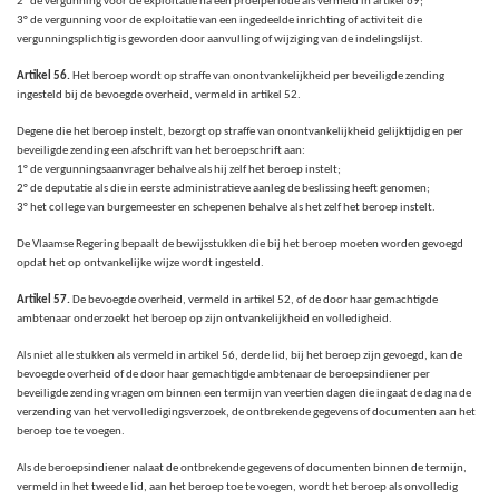
2° de vergunning voor de exploitatie na een proefperiode als vermeld in artikel 69;
3° de vergunning voor de exploitatie van een ingedeelde inrichting of activiteit die
vergunningsplichtig is geworden door aanvulling of wijziging van de indelingslijst.
Artikel 56.
Het beroep wordt op straffe van onontvankelijkheid per beveiligde zending
ingesteld bij de bevoegde overheid, vermeld in artikel 52.
Degene die het beroep instelt, bezorgt op straffe van onontvankelijkheid gelijktijdig en per
beveiligde zending een afschrift van het beroepschrift aan:
1° de vergunningsaanvrager behalve als hij zelf het beroep instelt;
2° de deputatie als die in eerste administratieve aanleg de beslissing heeft genomen;
3° het college van burgemeester en schepenen behalve als het zelf het beroep instelt.
De Vlaamse Regering bepaalt de bewijsstukken die bij het beroep moeten worden gevoegd
opdat het op ontvankelijke wijze wordt ingesteld.
Artikel 57.
De bevoegde overheid, vermeld in artikel 52, of de door haar gemachtigde
ambtenaar onderzoekt het beroep op zijn ontvankelijkheid en volledigheid.
Als niet alle stukken als vermeld in artikel 56, derde lid, bij het beroep zijn gevoegd, kan de
bevoegde overheid of de door haar gemachtigde ambtenaar de beroepsindiener per
beveiligde zending vragen om binnen een termijn van veertien dagen die ingaat de dag na de
verzending van het vervolledigingsverzoek, de ontbrekende gegevens of documenten aan het
beroep toe te voegen.
Als de beroepsindiener nalaat de ontbrekende gegevens of documenten binnen de termijn,
vermeld in het tweede lid, aan het beroep toe te voegen, wordt het beroep als onvolledig