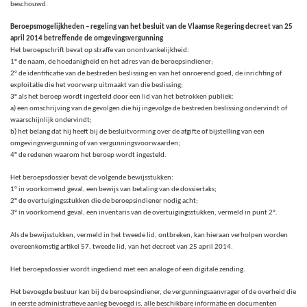
beschouwd.
Beroepsmogelijkheden – regeling van het besluit van de Vlaamse Regering decreet van 25
april 2014 betreffende de omgevingsvergunning
Het beroepschrift bevat op straffe van onontvankelijkheid:
1° de naam, de hoedanigheid en het adres van de beroepsindiener;
2° de identificatie van de bestreden beslissing en van het onroerend goed, de inrichting of
exploitatie die het voorwerp uitmaakt van die beslissing;
3° als het beroep wordt ingesteld door een lid van het betrokken publiek:
a) een omschrijving van de gevolgen die hij ingevolge de bestreden beslissing ondervindt of
waarschijnlijk ondervindt;
b) het belang dat hij heeft bij de besluitvorming over de afgifte of bijstelling van een
omgevingsvergunning of van vergunningsvoorwaarden;
4° de redenen waarom het beroep wordt ingesteld.
Het beroepsdossier bevat de volgende bewijsstukken:
1° in voorkomend geval, een bewijs van betaling van de dossiertaks;
2° de overtuigingsstukken die de beroepsindiener nodig acht;
3° in voorkomend geval, een inventaris van de overtuigingsstukken, vermeld in punt 2°.
Als de bewijsstukken, vermeld in het tweede lid, ontbreken, kan hieraan verholpen worden
overeenkomstig artikel 57, tweede lid, van het decreet van 25 april 2014.
Het beroepsdossier wordt ingediend met een analoge of een digitale zending.
Het bevoegde bestuur kan bij de beroepsindiener, de vergunningsaanvrager of de overheid die
in eerste administratieve aanleg bevoegd is, alle beschikbare informatie en documenten