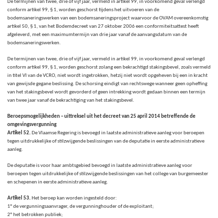
De termijnen van twee, drie of vijf jaar, vermeld in artikel 99, in voorkomend geval verlengd
conform artikel 99, § 1, worden geschorst tijdens het uitvoeren van de
bodemsaneringswerken van een bodemsaneringsproject waarvoor de OVAM overeenkomstig
artikel 50, § 1, van het Bodemdecreet van 27 oktober 2006 een conformiteitsattest heeft
afgeleverd, met een maximumtermijn van drie jaar vanaf de aanvangsdatum van de
bodemsaneringswerken.
De termijnen van twee, drie of vijf jaar, vermeld in artikel 99, in voorkomend geval verlengd
conform artikel 99, § 1, worden geschorst zolang een bekrachtigd stakingsbevel, zoals vermeld
in titel VI van de VCRO, niet wordt ingetrokken, hetzij niet wordt opgeheven bij een in kracht
van gewijsde gegane beslissing. De schorsing eindigt van rechtswege wanneer geen opheffing
van het stakingsbevel wordt gevorderd of geen intrekking wordt gedaan binnen een termijn
van twee jaar vanaf de bekrachtiging van het stakingsbevel.
Beroepsmogelijkheden – uittreksel uit het decreet van 25 april 2014 betreffende de
omgevingsvergunning
Artikel 52.
De Vlaamse Regering is bevoegd in laatste administratieve aanleg voor beroepen
tegen uitdrukkelijke of stilzwijgende beslissingen van de deputatie in eerste administratieve
aanleg.
De deputatie is voor haar ambtsgebied bevoegd in laatste administratieve aanleg voor
beroepen tegen uitdrukkelijke of stilzwijgende beslissingen van het college van burgemeester
en schepenen in eerste administratieve aanleg.
Artikel 53.
Het beroep kan worden ingesteld door:
1° de vergunningsaanvrager, de vergunninghouder of de exploitant;
2° het betrokken publiek;