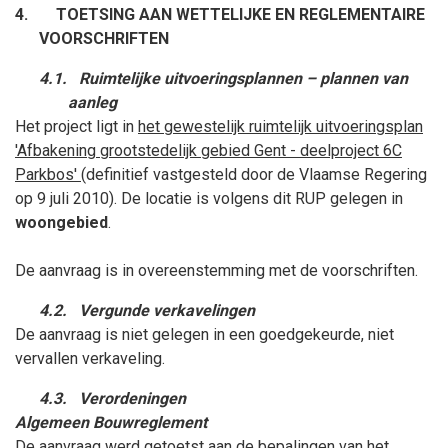
4.
TOETSING AAN WETTELIJKE EN REGLEMENTAIRE
VOORSCHRIFTEN
4.1.
Ruimtelijke uitvoeringsplannen – plannen van
aanleg
Het project
ligt in
het gewestelijk
ruimtelijk uitvoeringsplan
'
Afbakening grootstedelijk gebied Gent - deelproject 6C
Parkbos'
(
definitief vastgesteld
door de Vlaamse Regering
op 9
juli
2010)
. De locatie is volgens dit RUP gelegen in
w
oonge
bied
.
De aanvraag is in overeenstemming met de voorschriften.
4.2.
Vergunde verkavelingen
De aanvraag is niet gelegen in een goedgekeurde, niet
vervallen verkaveling.
4.3.
Verordeningen
Algemeen Bouwreglement
De aanvraag werd getoetst aan de bepalingen van het