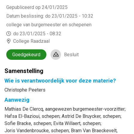
Gepubliceerd op 24/01/2025
Datum beslissing
:
do 23/01/2025 - 10:32
college van burgemeester en schepenen
do 23/01/2025 - 08:32
College Raadzaal
Goedgekeurd
Besluit
Samenstelling
Wie is verantwoordelijk voor deze materie?
Christophe Peeters
Aanwezig
Mathias
De Clercq
, aangewezen burgemeester-voorzitter
;
Hafsa
El-Bazioui
, schepen
;
Astrid
De Bruycker
, schepen
;
Sofie
Bracke
, schepen
;
Evita
Willaert
, schepen
;
Joris
Vandenbroucke
, schepen
;
Bram
Van Braeckevelt
,