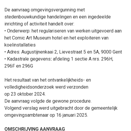
De aanvraag omgevingsvergunning met
stedenbouwkundige handelingen en een ingedeelde
inrichting of activiteit handelt over:
•
Onderwerp:
het regulariseren van werken uitgevoerd aan
het Comic Art Museum hotel en het exploiteren van
koelinstallaties
• Adres: Augustijnenkaai 2, Lievestraat 5 en 5A, 9000 Gent
•
Kadastrale gegevens
:
afdeling 1 sectie A
nrs.
296
H
,
296
F
en 296
G
Het resultaat van het ontvankelijkheids- en
volledigheidsonderzoek werd verzonden
op
23
oktober
2024.
De aanvraag volgde de gewone procedure.
Volgend verslag werd uitgebracht door de gemeentelijk
omgevingsambtenaar op
16
januari
2025
.
OMSCHRIJVING AANVRAAG