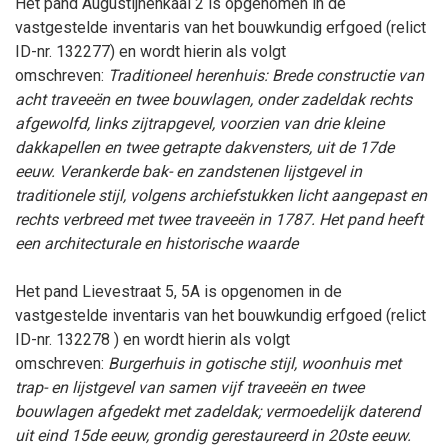
Het pand
Augustijnenkaai 2
is opgenomen in de
vastgestelde inventaris van het bouwkundig erfgoed (relict
ID-nr.
132277
) en wordt hierin als volgt
omschreven:
Traditioneel herenhuis:
Brede constructie van
acht traveeën en twee bouwlagen, onder zadeldak rechts
afgewolfd, links zijtrapgevel, voorzien van drie kleine
dakkapellen en twee getrapte dakvensters, uit de 17de
eeuw. Verankerde bak- en zandstenen lijstgevel in
traditionele stijl, volgens archiefstukken licht aangepast en
rechts verbreed met twee traveeën in 1787. Het pand heeft
een architecturale en historische waarde
Het pand
Lievestraat 5, 5A
is opgenomen in de
vastgestelde inventaris van het bouwkundig erfgoed (relict
ID-nr. 132278
) en wordt hierin als volgt
omschreven:
Burgerhuis in gotische stijl, w
oonhuis met
trap- en lijstgevel van samen vijf traveeën en twee
bouwlagen afgedekt met zadeldak; vermoedelijk daterend
uit eind 15de eeuw, grondig gerestaureerd in 20ste eeuw.