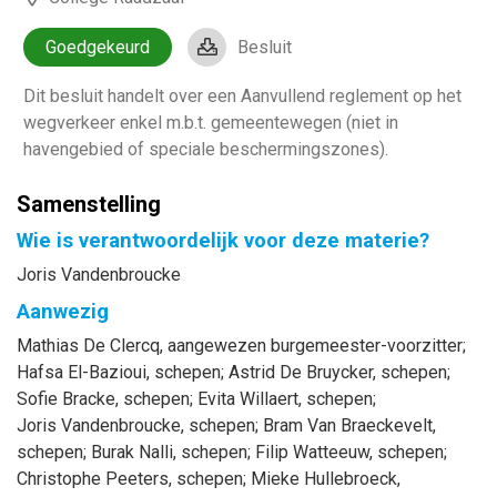
Goedgekeurd
Besluit
Dit besluit handelt over een Aanvullend reglement op het
wegverkeer enkel m.b.t. gemeentewegen (niet in
havengebied of speciale beschermingszones).
Samenstelling
Wie is verantwoordelijk voor deze materie?
Joris Vandenbroucke
Aanwezig
Mathias
De Clercq
, aangewezen burgemeester-voorzitter
;
Hafsa
El-Bazioui
, schepen
;
Astrid
De Bruycker
, schepen
;
Sofie
Bracke
, schepen
;
Evita
Willaert
, schepen
;
Joris
Vandenbroucke
, schepen
;
Bram
Van Braeckevelt
,
schepen
;
Burak
Nalli
, schepen
;
Filip
Watteeuw
, schepen
;
Christophe
Peeters
, schepen
;
Mieke
Hullebroeck
,