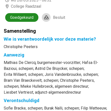
wo 28/05/2025 - 08:32
College Raadzaal
Goedgekeurd
Besluit
Samenstelling
Wie is verantwoordelijk voor deze materie?
Christophe Peeters
Aanwezig
Mathias
De Clercq
, burgemeester-voorzitter
;
Hafsa
El-
Bazioui
, schepen
;
Astrid
De Bruycker
, schepen
;
Evita
Willaert
, schepen
;
Joris
Vandenbroucke
, schepen
;
Bram
Van Braeckevelt
, schepen
;
Christophe
Peeters
,
schepen
;
Mieke
Hullebroeck
, algemeen directeur
;
Liesbet
Vertriest
, adjunct-algemeendirecteur
Verontschuldigd
Sofie
Bracke
, schepen
;
Burak
Nalli
, schepen
;
Filip
Watteeuw
,