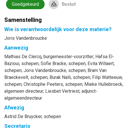
Goedgekeurd
Besluit
Samenstelling
Wie is verantwoordelijk voor deze materie?
Joris Vandenbroucke
Aanwezig
Mathias
De Clercq
, burgemeester-voorzitter
;
Hafsa
El-
Bazioui
, schepen
;
Sofie
Bracke
, schepen
;
Evita
Willaert
,
schepen
;
Joris
Vandenbroucke
, schepen
;
Bram
Van
Braeckevelt
, schepen
;
Burak
Nalli
, schepen
;
Filip
Watteeuw
,
schepen
;
Christophe
Peeters
, schepen
;
Mieke
Hullebroeck
,
algemeen directeur
;
Liesbet
Vertriest
, adjunct-
algemeendirecteur
Afwezig
Astrid
De Bruycker
, schepen
Secretaris