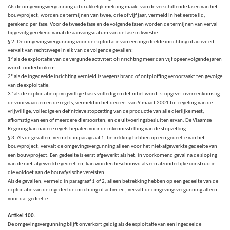
Als de omgevingsvergunning uitdrukkelijk melding maakt van de verschillende fasen van het
bouwproject, worden de termijnen van twee, drie of vijf jaar, vermeld in het eerste lid,
gerekend per fase. Voor de tweede fase en de volgende fasen worden de termijnen van verval
bijgevolg gerekend vanaf de aanvangsdatum van de fase in kwestie.
§ 2. De omgevingsvergunning voor de exploitatie van een ingedeelde inrichting of activiteit
vervalt van rechtswege in elk van de volgende gevallen:
1° als de exploitatie van de vergunde activiteit of inrichting meer dan vijf opeenvolgende jaren
wordt onderbroken;
2° als de ingedeelde inrichting vernield is wegens brand of ontploffing veroorzaakt ten gevolge
van de exploitatie;
3° als de exploitatie op vrijwillige basis volledig en definitief wordt stopgezet overeenkomstig
de voorwaarden en de regels, vermeld in het decreet van 9 maart 2001 tot regeling van de
vrijwillige, volledige en definitieve stopzetting van de productie van alle dierlijke mest,
afkomstig van een of meerdere diersoorten, en de uitvoeringsbesluiten ervan. De Vlaamse
Regering kan nadere regels bepalen voor de inkennisstelling van de stopzetting.
§ 3. Als de gevallen, vermeld in paragraaf 1, betrekking hebben op een gedeelte van het
bouwproject, vervalt de omgevingsvergunning alleen voor het niet-afgewerkte gedeelte van
een bouwproject. Een gedeelte is eerst afgewerkt als het, in voorkomend geval na de sloping
van de niet-afgewerkte gedeelten, kan worden beschouwd als een afzonderlijke constructie
die voldoet aan de bouwfysische vereisten.
Als de gevallen, vermeld in paragraaf 1 of 2, alleen betrekking hebben op een gedeelte van de
exploitatie van de ingedeelde inrichting of activiteit, vervalt de omgevingsvergunning alleen
voor dat gedeelte.
Artikel 100.
De omgevingsvergunning blijft onverkort geldig als de exploitatie van een ingedeelde