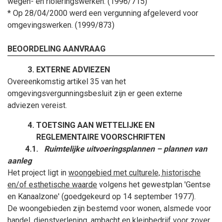
wegen- en rioleringswerken. (1996/715)
* Op 28/04/2000 werd een vergunning afgeleverd voor
omgevingswerken. (1999/873)
BEOORDELING AANVRAAG
EXTERNE ADVIEZEN
Overeenkomstig artikel 35 van het
omgevingsvergunningsbesluit zijn er geen externe
adviezen vereist.
TOETSING AAN WETTELIJKE EN
REGLEMENTAIRE VOORSCHRIFTEN
4.1.
Ruimtelijke uitvoeringsplannen – plannen van
aanleg
Het project ligt in
woongebied met culturele, historische
en/of esthetische waarde
volgens het gewestplan 'Gentse
en Kanaalzone' (goedgekeurd op 14
september
1977).
De woongebieden zijn bestemd voor wonen, alsmede voor
handel, dienstverlening, ambacht en kleinbedrijf voor zover