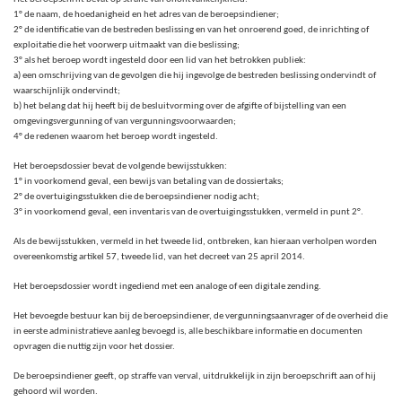
1° de naam, de hoedanigheid en het adres van de beroepsindiener;
2° de identificatie van de bestreden beslissing en van het onroerend goed, de inrichting of
exploitatie die het voorwerp uitmaakt van die beslissing;
3° als het beroep wordt ingesteld door een lid van het betrokken publiek:
a) een omschrijving van de gevolgen die hij ingevolge de bestreden beslissing ondervindt of
waarschijnlijk ondervindt;
b) het belang dat hij heeft bij de besluitvorming over de afgifte of bijstelling van een
omgevingsvergunning of van vergunningsvoorwaarden;
4° de redenen waarom het beroep wordt ingesteld.
Het beroepsdossier bevat de volgende bewijsstukken:
1° in voorkomend geval, een bewijs van betaling van de dossiertaks;
2° de overtuigingsstukken die de beroepsindiener nodig acht;
3° in voorkomend geval, een inventaris van de overtuigingsstukken, vermeld in punt 2°.
Als de bewijsstukken, vermeld in het tweede lid, ontbreken, kan hieraan verholpen worden
overeenkomstig artikel 57, tweede lid, van het decreet van 25 april 2014.
Het beroepsdossier wordt ingediend met een analoge of een digitale zending.
Het bevoegde bestuur kan bij de beroepsindiener, de vergunningsaanvrager of de overheid die
in eerste administratieve aanleg bevoegd is, alle beschikbare informatie en documenten
opvragen die nuttig zijn voor het dossier.
De beroepsindiener geeft, op straffe van verval, uitdrukkelijk in zijn beroepschrift aan of hij
gehoord wil worden.