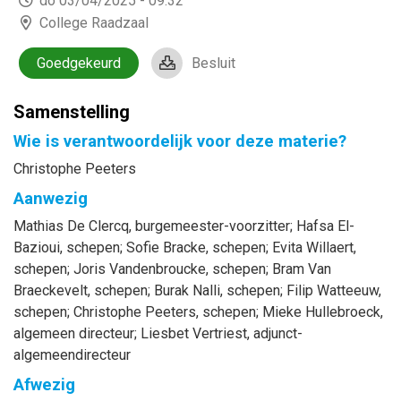
do 03/04/2025 - 09:32
College Raadzaal
Goedgekeurd
Besluit
Samenstelling
Wie is verantwoordelijk voor deze materie?
Christophe Peeters
Aanwezig
Mathias
De Clercq
, burgemeester-voorzitter
;
Hafsa
El-
Bazioui
, schepen
;
Sofie
Bracke
, schepen
;
Evita
Willaert
,
schepen
;
Joris
Vandenbroucke
, schepen
;
Bram
Van
Braeckevelt
, schepen
;
Burak
Nalli
, schepen
;
Filip
Watteeuw
,
schepen
;
Christophe
Peeters
, schepen
;
Mieke
Hullebroeck
,
algemeen directeur
;
Liesbet
Vertriest
, adjunct-
algemeendirecteur
Afwezig