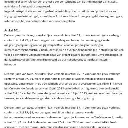
inrichting of activiteit van een project door een wijziging van de indelingslijst van klasse 1
naar klasse 2 overgaat of omgekeerd.
In geval de exploitatie van een ingedeelde inrichting of activiteit van een project door een
wijziging van de indelingslijst van klasse 1 of 2 naar klasse 3 overgaat, geldt de vergunning als
aktename en blijven de bijzondere voorwaarden gelden.
Artikel 101.
De termijnen van twee, drie of vijf jaar, vermeld in artikel 99,
in voorkomend geval verlengd
conform artikel 99, § 1 worden geschorst zolang een beroep tot vernietiging van de
omgevingsvergunning aanhangig is bij de Raad voor Vergunningsbetwistingen,
overeenkomstig hoofdstuk 9 behoudens indien de vergunde handelingen in strijd zijn met een
vóór de definitieve uitspraak van de Raad van kracht geworden ruimtelijk uitvoeringsplan. In
dat laatste geval blijft het eventuele recht op planschadevergoeding desalniettemin
behouden.
De termijnen van twee, drie of vijf jaar, vermeld in artikel 99, in voorkomend geval verlengd
conform artikel 99, § 1,
worden geschorst tijdens het uitvoeren van de archeologische
opgraving, omschreven in de bekrachtigde archeologienota overeenkomstig artikel 5.4.8 van
het Onroerenderfgoeddecreet van 12 juli 2013 en in de bekrachtigde nota overeenkomstig
artikel 5.4.16 van het Onroerenderfgoeddecreet van 12 juli 2013, met een maximumtermijn
van een jaar vanaf de aanvangsdatum van de archeologische opgraving.
De termijnen van twee, drie of vijf jaar, vermeld in artikel 99, in voorkomend geval verlengd
conform artikel 99, § 1, worden geschorst tijdens het uitvoeren van de
bodemsaneringswerken van een bodemsaneringsproject waarvoor de OVAM overeenkomstig
artikel 50, § 1, van het Bodemdecreet van 27 oktober 2006 een conformiteitsattest heeft
afgeleverd, met een maximumtermijn van drie jaar vanaf de aanvangsdatum van de