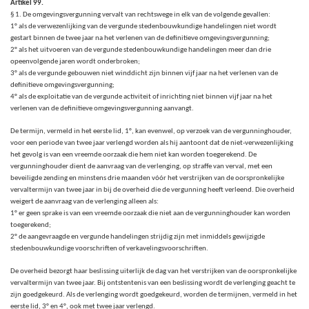
Artikel 99.
§ 1. De omgevingsvergunning vervalt van rechtswege in elk van de volgende gevallen:
1° als de verwezenlijking van de vergunde stedenbouwkundige handelingen niet wordt
gestart binnen de twee jaar na het verlenen van de definitieve omgevingsvergunning;
2° als het uitvoeren van de vergunde stedenbouwkundige handelingen meer dan drie
opeenvolgende jaren wordt onderbroken;
3° als de vergunde gebouwen niet winddicht zijn binnen vijf jaar na het verlenen van de
definitieve omgevingsvergunning;
4° als de exploitatie van de vergunde activiteit of inrichting niet binnen vijf jaar na het
verlenen van de definitieve omgevingsvergunning aanvangt.
De termijn, vermeld in het eerste lid, 1°, kan evenwel, op verzoek van de vergunninghouder,
voor een periode van twee jaar verlengd worden als hij aantoont dat de niet-verwezenlijking
het gevolg is van een vreemde oorzaak die hem niet kan worden toegerekend. De
vergunninghouder dient de aanvraag van de verlenging, op straffe van verval, met een
beveiligde zending en minstens drie maanden vóór het verstrijken van de oorspronkelijke
vervaltermijn van twee jaar in bij de overheid die de vergunning heeft verleend. Die overheid
weigert de aanvraag van de verlenging alleen als:
1° er geen sprake is van een vreemde oorzaak die niet aan de vergunninghouder kan worden
toegerekend;
2° de aangevraagde en vergunde handelingen strijdig zijn met inmiddels gewijzigde
stedenbouwkundige voorschriften of verkavelingsvoorschriften.
De overheid bezorgt haar beslissing uiterlijk de dag van het verstrijken van de oorspronkelijke
vervaltermijn van twee jaar. Bij ontstentenis van een beslissing wordt de verlenging geacht te
zijn goedgekeurd. Als de verlenging wordt goedgekeurd, worden de termijnen, vermeld in het
eerste lid, 3° en 4°, ook met twee jaar verlengd.