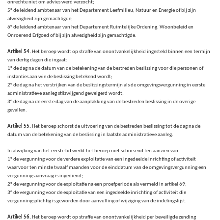
onrechte niet om advies werd verzocht;
5° de leidend ambtenaar van het Departement Leefmilieu, Natuur en Energie of bij zijn
afwezigheid zijn gemachtigde;
6° de leidend ambtenaar van het Departement Ruimtelijke Ordening, Woonbeleid en
Onroerend Erfgoed of bij zijn afwezigheid zijn gemachtigde.
Artikel 54.
Het beroep wordt op straffe van onontvankelijkheid ingesteld binnen een termijn
van dertig dagen die ingaat:
1° de dag na de datum van de betekening van de bestreden beslissing voor die personen of
instanties aan wie de beslissing betekend wordt;
2° de dag na het verstrijken van de beslissingstermijn als de omgevingsvergunning in eerste
administratieve aanleg stilzwijgend geweigerd wordt;
3° de dag na de eerste dag van de aanplakking van de bestreden beslissing in de overige
gevallen.
Artikel 55.
Het beroep schorst de uitvoering van de bestreden beslissing tot de dag na de
datum van de betekening van de beslissing in laatste administratieve aanleg.
In afwijking van het eerste lid werkt het beroep niet schorsend ten aanzien van:
1° de vergunning voor de verdere exploitatie van een ingedeelde inrichting of activiteit
waarvoor ten minste twaalf maanden voor de einddatum van de omgevingsvergunning een
vergunningsaanvraag is ingediend;
2° de vergunning voor de exploitatie na een proefperiode als vermeld in artikel 69;
3° de vergunning voor de exploitatie van een ingedeelde inrichting of activiteit die
vergunningsplichtig is geworden door aanvulling of wijziging van de indelingslijst.
Artikel 56.
Het beroep wordt op straffe van onontvankelijkheid per beveiligde zending