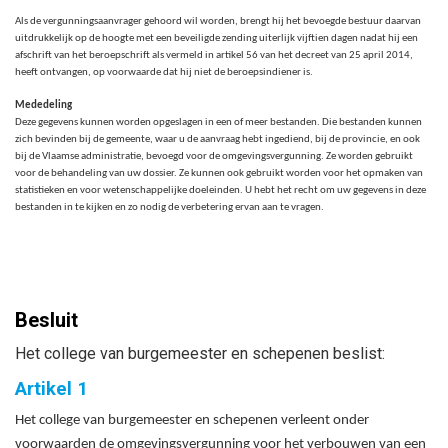
Als de vergunningsaanvrager gehoord wil worden, brengt hij het bevoegde bestuur daarvan
uitdrukkelijk op de hoogte met een beveiligde zending uiterlijk vijftien dagen nadat hij een
afschrift van het beroepschrift als vermeld in artikel 56 van het decreet van 25 april 2014,
heeft ontvangen, op voorwaarde dat hij niet de beroepsindiener is.
Mededeling
Deze gegevens kunnen worden opgeslagen in een of meer bestanden. Die bestanden kunnen
zich bevinden bij de gemeente, waar u de aanvraag hebt ingediend, bij de provincie, en ook
bij de Vlaamse administratie, bevoegd voor de omgevingsvergunning. Ze worden gebruikt
voor de behandeling van uw dossier. Ze kunnen ook gebruikt worden voor het opmaken van
statistieken en voor wetenschappelijke doeleinden. U hebt het recht om uw gegevens in deze
bestanden in te kijken en zo nodig de verbetering ervan aan te vragen.
Besluit
Het college van burgemeester en schepenen beslist:
Artikel 1
Het college van burgemeester en schepenen verleent onder
voorwaarden de omgevingsvergunning voor het verbouwen van een