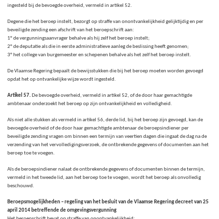
ingesteld bij de bevoegde overheid, vermeld in artikel 52.
Degene die het beroep instelt, bezorgt op straffe van onontvankelijkheid gelijktijdig en per
beveiligde zending een afschrift van het beroepschrift aan:
1° de vergunningsaanvrager behalve als hij zelf het beroep instelt;
2° de deputatie als die in eerste administratieve aanleg de beslissing heeft genomen;
3° het college van burgemeester en schepenen behalve als het zelf het beroep instelt.
De Vlaamse Regering bepaalt de bewijsstukken die bij het beroep moeten worden gevoegd
opdat het op ontvankelijke wijze wordt ingesteld.
Artikel 57.
De bevoegde overheid, vermeld in artikel 52, of de door haar gemachtigde
ambtenaar onderzoekt het beroep op zijn ontvankelijkheid en volledigheid.
Als niet alle stukken als vermeld in artikel 56, derde lid, bij het beroep zijn gevoegd, kan de
bevoegde overheid of de door haar gemachtigde ambtenaar de beroepsindiener per
beveiligde zending vragen om binnen een termijn van veertien dagen die ingaat de dag na de
verzending van het vervolledigingsverzoek, de ontbrekende gegevens of documenten aan het
beroep toe te voegen.
Als de beroepsindiener nalaat de ontbrekende gegevens of documenten binnen de termijn,
vermeld in het tweede lid, aan het beroep toe te voegen, wordt het beroep als onvolledig
beschouwd.
Beroepsmogelijkheden – regeling van het besluit van de Vlaamse Regering decreet van 25
april 2014 betreffende de omgevingsvergunning
Het beroepschrift bevat op straffe van onontvankelijkheid: