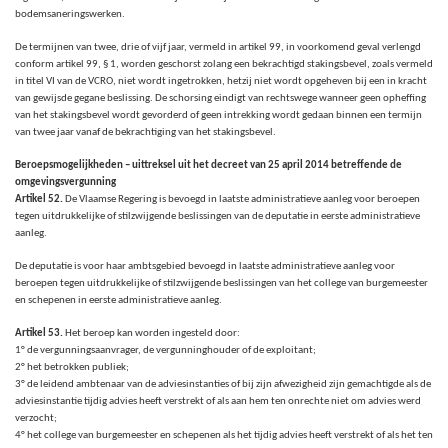
bodemsaneringswerken.
De termijnen van twee, drie of vijf jaar, vermeld in artikel 99, in voorkomend geval verlengd
conform artikel 99, § 1, worden geschorst zolang een bekrachtigd stakingsbevel, zoals vermeld
in titel VI van de VCRO, niet wordt ingetrokken, hetzij niet wordt opgeheven bij een in kracht
van gewijsde gegane beslissing. De schorsing eindigt van rechtswege wanneer geen opheffing
van het stakingsbevel wordt gevorderd of geen intrekking wordt gedaan binnen een termijn
van twee jaar vanaf de bekrachtiging van het stakingsbevel.
Beroepsmogelijkheden – uittreksel uit het decreet van 25 april 2014 betreffende de
omgevingsvergunning
Artikel 52.
De Vlaamse Regering is bevoegd in laatste administratieve aanleg voor beroepen
tegen uitdrukkelijke of stilzwijgende beslissingen van de deputatie in eerste administratieve
aanleg.
De deputatie is voor haar ambtsgebied bevoegd in laatste administratieve aanleg voor
beroepen tegen uitdrukkelijke of stilzwijgende beslissingen van het college van burgemeester
en schepenen in eerste administratieve aanleg.
Artikel 53.
Het beroep kan worden ingesteld door:
1° de vergunningsaanvrager, de vergunninghouder of de exploitant;
2° het betrokken publiek;
3° de leidend ambtenaar van de adviesinstanties of bij zijn afwezigheid zijn gemachtigde als de
adviesinstantie tijdig advies heeft verstrekt of als aan hem ten onrechte niet om advies werd
verzocht;
4° het college van burgemeester en schepenen als het tijdig advies heeft verstrekt of als het ten