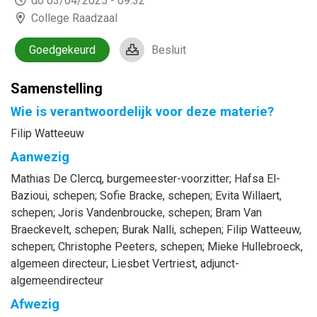
do 03/04/2025 - 09:32
College Raadzaal
Goedgekeurd
Besluit
Samenstelling
Wie is verantwoordelijk voor deze materie?
Filip Watteeuw
Aanwezig
Mathias
De Clercq
, burgemeester-voorzitter
;
Hafsa
El-
Bazioui
, schepen
;
Sofie
Bracke
, schepen
;
Evita
Willaert
,
schepen
;
Joris
Vandenbroucke
, schepen
;
Bram
Van
Braeckevelt
, schepen
;
Burak
Nalli
, schepen
;
Filip
Watteeuw
,
schepen
;
Christophe
Peeters
, schepen
;
Mieke
Hullebroeck
,
algemeen directeur
;
Liesbet
Vertriest
, adjunct-
algemeendirecteur
Afwezig