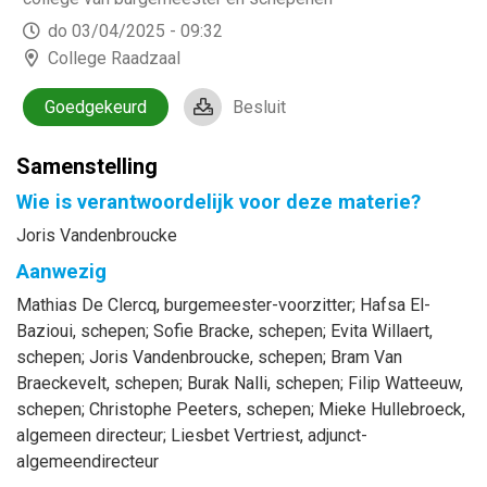
do 03/04/2025 - 09:32
College Raadzaal
Goedgekeurd
Besluit
Samenstelling
Wie is verantwoordelijk voor deze materie?
Joris Vandenbroucke
Aanwezig
Mathias
De Clercq
, burgemeester-voorzitter
;
Hafsa
El-
Bazioui
, schepen
;
Sofie
Bracke
, schepen
;
Evita
Willaert
,
schepen
;
Joris
Vandenbroucke
, schepen
;
Bram
Van
Braeckevelt
, schepen
;
Burak
Nalli
, schepen
;
Filip
Watteeuw
,
schepen
;
Christophe
Peeters
, schepen
;
Mieke
Hullebroeck
,
algemeen directeur
;
Liesbet
Vertriest
, adjunct-
algemeendirecteur