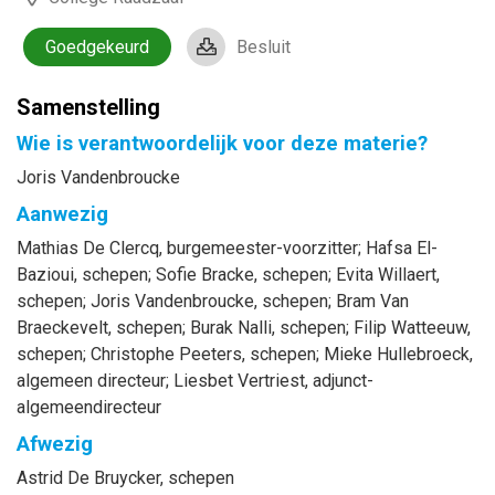
Goedgekeurd
Besluit
Samenstelling
Wie is verantwoordelijk voor deze materie?
Joris Vandenbroucke
Aanwezig
Mathias
De Clercq
, burgemeester-voorzitter
;
Hafsa
El-
Bazioui
, schepen
;
Sofie
Bracke
, schepen
;
Evita
Willaert
,
schepen
;
Joris
Vandenbroucke
, schepen
;
Bram
Van
Braeckevelt
, schepen
;
Burak
Nalli
, schepen
;
Filip
Watteeuw
,
schepen
;
Christophe
Peeters
, schepen
;
Mieke
Hullebroeck
,
algemeen directeur
;
Liesbet
Vertriest
, adjunct-
algemeendirecteur
Afwezig
Astrid
De Bruycker
, schepen