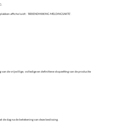
G.
e plakken affiche luidt : 'BEKENDMAKING MELDINGSAKTE'.
 van de vrijwillige, volledige en definitieve stopzetting van de productie
at de dag na de betekening van deze beslissing.