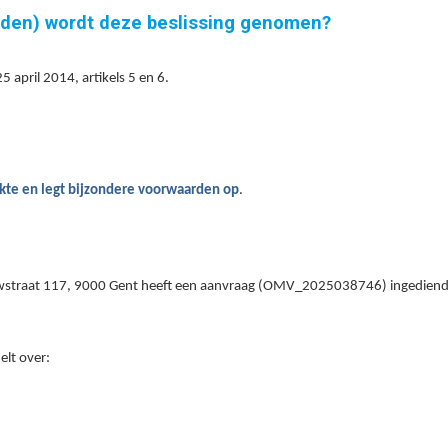
nden) wordt deze beslissing genomen?
april 2014, artikels 5 en 6.
kte
en legt bij
zondere voorwaarden op
.
wstraat 117, 9000 Gent heeft een aanvraag (
OMV_2025038746
) ingedien
lt over: