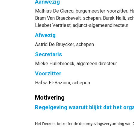
Aanwezig
Mathias
De Clercq
, burgemeester-voorzitter
;
H
Bram
Van Braeckevelt
, schepen
;
Burak
Nalli
, sc
Liesbet
Vertriest
, adjunct-algemeendirecteur
Afwezig
Astrid
De Bruycker
, schepen
Secretaris
Mieke
Hullebroeck
, algemeen directeur
Voorzitter
Hafsa
El-Bazioui
, schepen
Motivering
Regelgeving waaruit blijkt dat het or
Het Decreet betreffende de omgevingsvergunning van 25