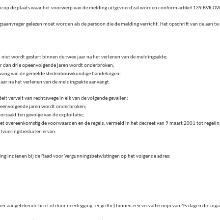
e op de plaats waar het voorwerp van de melding uitgevoerd zal worden conform artikel 139 BVR OV
saanvrager gelezen moet worden als de persoon die de melding verricht. Het opschrift van de aan t
niet wordt gestart binnen de twee jaar na het verlenen van de meldingsakte;
r dan drie opeenvolgende jaren wordt onderbroken;
aanvang van de gemelde stedenbouwkundige handelingen;
jf jaar na het verlenen van de meldingsakte aanvangt.
teit vervalt van rechtswege in elk van de volgende gevallen:
f opeenvolgende jaren wordt onderbroken;
oorzaakt ten gevolge van de exploitatie;
gezet overeenkomstig de voorwaarden en de regels, vermeld in het decreet van 9 maart 2001 tot regeling
uitvoeringsbesluiten ervan.
iging indienen bij de Raad voor Vergunningsbetwistingen op het volgende adres:
 per aangetekende brief of door neerlegging ter griffie) binnen een vervaltermijn van 45 dagen die inga