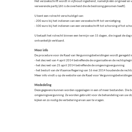
Het verzoekschrift wordt in vijfvoud ingediend, namelijk één origineel en vi
verwerende partij (dit is de overheid die de beslissing genomen heeft).
U bent een rolrecht verschuldigd van:
- 200 euro bij het indienen van een verzoekschrift tot vernietiging;
- 100 euro bij het indienen van een verzoekschrift tot schorsing of tot sc
U betaalt het rolrecht binnen een termijn van 15 dagen, die ingaat de dag 
ontvankelijk verklaard.
Meer info
De procedure voor de Raad van Vergunningsbetwistingen wordt geregeld i
- het decreet van 4 april 2014 betreffende de organisatie en de rechtsple
- het decreet van 25 april 2014 betreffende de omgevingsvergunning
- het besluit van de Vlaamse Regering van 16 mei 2014 houdende de recht
Meer info vindt u op de website van de Raad voor Vergunningsbetwisting
Mededeling
Deze gegevens kunnen worden opgeslagen in een of meer bestanden. Die be
omgevingsvergunning. Ze worden gebruikt voor de behandeling van uw doss
kijken en zo nodig de verbetering ervan aan te vragen.