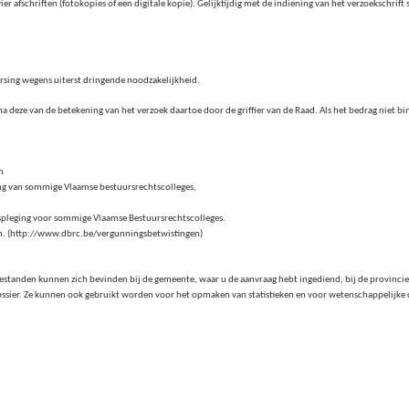
er afschriften (fotokopies of een digitale kopie). Gelijktijdig met de indiening van het verzoekschrift 
horsing wegens uiterst dringende noodzakelijkheid.
na deze van de betekening van het verzoek daartoe door de griffier van de Raad. Als het bedrag niet b
n
ging van sommige Vlaamse bestuursrechtscolleges,
spleging voor sommige Vlaamse Bestuursrechtscolleges.
en. (http://www.dbrc.be/vergunningsbetwistingen)
standen kunnen zich bevinden bij de gemeente, waar u de aanvraag hebt ingediend, bij de provincie,
ier. Ze kunnen ook gebruikt worden voor het opmaken van statistieken en voor wetenschappelijke d