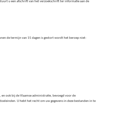
stuurt u een afschrift van het verzoekschrift ter informatie aan de
innen de termijn van 15 dagen is gestort wordt het beroep niet-
 en ook bij de Vlaamse administratie, bevoegd voor de
oeleinden. U hebt het recht om uw gegevens in deze bestanden in te