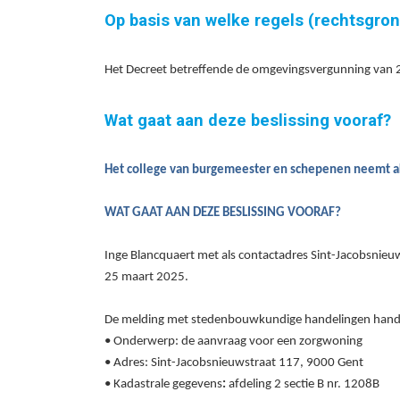
Op basis van welke regels (rechtsgro
Het Decreet betreffende de omgevingsvergunning van 25 
Wat gaat aan deze beslissing vooraf?
Het college van burgemeester en schepenen neemt a
WAT GAAT AAN DEZE BESLISSING VOORAF?
Inge Blancquaert met als contactadres Sint-Jacobsnieu
25
maart
2025.
De melding met stedenbouwkundige handelingen hande
•
Onderwerp:
de aanvraag voor een zorgwoning
• Adres: Sint-Jacobsnieuwstraat 117, 9000 Gent
•
Kadastrale gegevens
:
afdeling 2 sectie B
nr.
1208
B