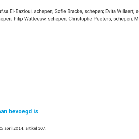
afsa
El-Bazioui
, schepen
;
Sofie
Bracke
, schepen
;
Evita
Willaert
, 
hepen
;
Filip
Watteeuw
, schepen
;
Christophe
Peeters
, schepen
;
M
gaan bevoegd is
 april 2014, artikel 107.