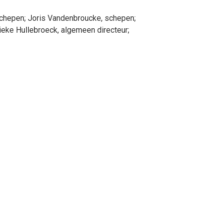
schepen
;
Joris
Vandenbroucke
, schepen
;
ieke
Hullebroeck
, algemeen directeur
;