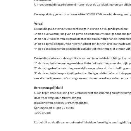
U moet de meldingsakte bekend maken door de aanplakking van een affich
De aanplakking gebeurt conform artikel 59 BVR OVG waarbij de vergunning
Verval
De meldingsakte vervalt van rechtswege in elk van de volgende gevallen:
1° als de verwezenlijking van de gemelde stedenbouwkundige handelingen 
2° als het uitvoeren van de gemelde stedenbouwkundige handelingen mee
3° als de gemelde gebouwen niet winddicht zijn binnen drie jaar na de 
4° als de exploitatie van de gemelde activiteit of inrichting niet binnen vi
De meldingsakte voor de exploitatie van een ingedeelde inrichting of activi
1° als de exploitatie van de gemelde activiteit of inrichting meer dan vij
2° als de ingedeelde inrichting vernield is wegens brand of ontploffing ver
3° als de exploitatie op vrijwillige basis volledig en definitief wordt stop
van alle dierlijke mest, afkomstig van een of meerdere diersoorten, en de 
Beroepsmogelijkheid
U kan tegen deze beslissing een verzoekschrift tot schorsing en/of verniet
Raad voor Vergunningsbetwistingen
p/a Dienst van de Bestuursrechtscolleges
Koning Albert II-laan 35 bus 81
1030 Brussel
U doet dit op straffe van onontvankelijkheid per beveiligde zending (dit is