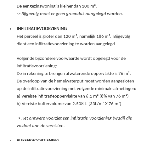
De eengezinswoning is kleiner dan 100
m².
-> Bijgevolg moet er geen groendak aangelegd worden.
INFILTRATIEVOORZIENING
Het perceel is groter dan 120
m², namelijk 186
m².
Bijgevolg
dient een infiltratievoorziening te worden aangelegd.
Volgende bijzondere voorwaarde wordt opgelegd voor de
infiltratievoorziening
:
De in rekening te brengen afwaterende oppervlakte is 76
m².
De overloop van de hemelwaterput moet worden aangesloten
op de infiltratievoorziening met volgende minimale afmetingen:
a) Vereiste infiltratieoppervlakte van 6,1
m² (8% van 76
m²)
b) Vereiste buffervolume van 2.508
L
(33L/m² X 76
m²)
-> Het ontwerp voorziet een infiltratie-voorziening (wadi) die
voldoet aan de vereisten.