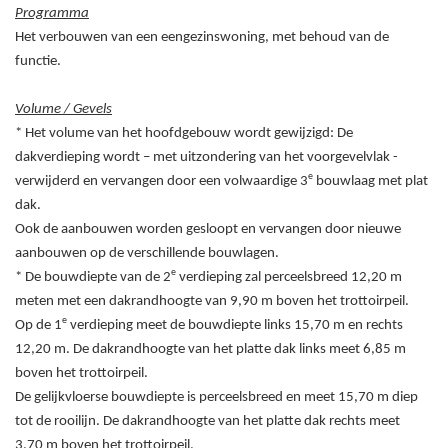
Programma
Het verbouwen van een eengezinswoning, met behoud van de
functie.
Volume / Gevels
* Het volume van het hoofdgebouw wordt gewijzigd: De
dakverdieping wordt – met uitzondering van het voorgevelvlak -
e
verwijderd en vervangen door een volwaardige 3
bouwlaag met plat
dak.
Ook de aanbouwen worden gesloopt en vervangen door nieuwe
aanbouwen op de verschillende bouwlagen.
e
* De bouwdiepte van de 2
verdieping zal perceelsbreed 12,20
m
meten met een dakrandhoogte van 9,90
m boven het trottoirpeil.
e
Op de 1
verdieping meet de bouwdiepte links 15,70
m en rechts
12,20
m. De dakrandhoogte van het platte dak links meet 6,85
m
boven het trottoirpeil.
De gelijkvloerse bouwdiepte is perceelsbreed en meet 15,70
m diep
tot de rooilijn. De dakrandhoogte van het platte dak rechts meet
3,70
m boven het trottoirpeil.