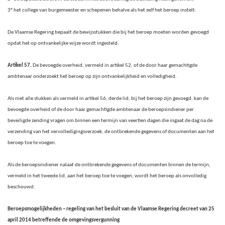
3° het college van burgemeester en schepenen behalve als het zelf het beroep instelt.
De Vlaamse Regering bepaalt de bewijsstukken die bij het beroep moeten worden gevoegd
opdat het op ontvankelijke wijze wordt ingesteld.
Artikel 57.
De bevoegde overheid, vermeld in artikel 52, of de door haar gemachtigde
ambtenaar onderzoekt het beroep op zijn ontvankelijkheid en volledigheid.
Als niet alle stukken als vermeld in artikel 56, derde lid, bij het beroep zijn gevoegd, kan de
bevoegde overheid of de door haar gemachtigde ambtenaar de beroepsindiener per
beveiligde zending vragen om binnen een termijn van veertien dagen die ingaat de dag na de
verzending van het vervolledigingsverzoek, de ontbrekende gegevens of documenten aan het
beroep toe te voegen.
Als de beroepsindiener nalaat de ontbrekende gegevens of documenten binnen de termijn,
vermeld in het tweede lid, aan het beroep toe te voegen, wordt het beroep als onvolledig
beschouwd.
Beroepsmogelijkheden – regeling van het besluit van de Vlaamse Regering decreet van 25
april 2014 betreffende de omgevingsvergunning