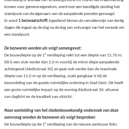
uitbreiding of afbraak van scheidingsmuren of muren die in aanmerking
komen voor gemene eigendom, werd met een beveiligde zending het
standpunt van de eigenaars van de aanpalende percelen gevraagd.
Er
werd
1
bezwaarschrift
ingediend b
innen de vervaltermijn van dertig
dagen die ingaat op de dag na de dag van ontvangst van het verzoek om
een standpunt.
De bezwaren worden als volgt samengevat:
e
De bouwdiepte op de 1
verdieping reikt tot een diepte van 15,70
m.
Dit is een stuk verder dan 2,0
m voorbij de minst diepe aanpalende
achtergevel (Abdisstraat 30) en gaat ook verder dan de maximale
diepte van 12,0
m op de verdieping, zoals gangbaar is bij de
beoordeling van de goede ruimtelijke ordening in Stad Gent. Dit heeft
een grote ruimtelijke impact op de woning Abdisstraat 30: afname
van daglicht en de kwaliteit van uitzicht.
Naar aanleiding van het stedenbouwkundig onderzoek van deze
aanvraag worden de bezwaren als volgt besproken:
e
De bouwdiepte op de 1
verdieping van de nieuwe aanbouw links