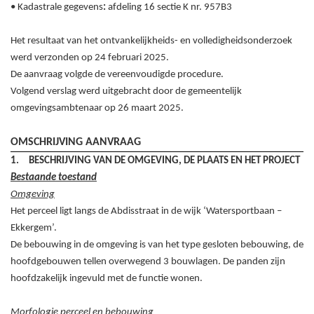
•
Kadastrale gegevens
:
afdeling 16 sectie K
nr.
957
B3
Het resultaat van het ontvankelijkheids- en volledigheidsonderzoek
werd verzonden op
24
februari
2025.
De aanvraag volgde de vereenvoudigde procedure.
Volgend verslag werd uitgebracht door de gemeentelijk
omgevingsambtenaar op
26
maart
2025
.
OMSCHRIJVING AANVRAAG
1.
BESCHRIJVING VAN DE OMGEVING, DE PLAATS EN HET PROJECT
Bestaande toestand
Omgeving
Het perceel ligt langs de Abdisstraat in de wijk ‘Watersportbaan –
Ekkergem’.
De bebouwing in de omgeving is van het type gesloten bebouwing, de
hoofdgebouwen tellen overwegend 3 bouwlagen. De panden zijn
hoofdzakelijk ingevuld met de functie wonen.
Morfologie perceel en bebouwing