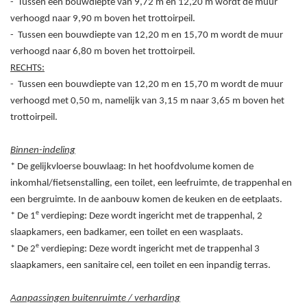
-
Tussen een bouwdiepte van 9,72
m en 12,20
m wordt de muur
verhoogd naar 9,90
m boven het trottoirpeil.
-
Tussen een bouwdiepte van 12,20
m en 15,70
m wordt de muur
verhoogd naar 6,80
m boven het trottoirpeil.
RECHTS:
-
Tussen een bouwdiepte van 12,20
m en 15,70
m wordt de muur
verhoogd met 0,50
m, namelijk van 3,15
m naar 3,65
m boven het
trottoirpeil.
Binnen-indeling
* De gelijkvloerse bouwlaag: In het hoofdvolume komen de
inkomhal/fietsenstalling, een toilet, een leefruimte, de trappenhal en
een bergruimte. In de aanbouw komen de keuken en de eetplaats.
e
* De 1
verdieping: Deze wordt ingericht met de trappenhal, 2
slaapkamers, een badkamer, een toilet en een wasplaats.
e
* De 2
verdieping: Deze wordt ingericht met de trappenhal 3
slaapkamers, een sanitaire cel, een toilet en een inpandig terras.
Aanpassingen buitenruimte / verharding