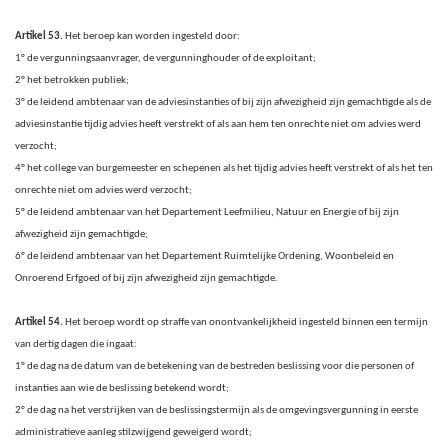
Artikel 53.
Het beroep kan worden ingesteld door:
1° de vergunningsaanvrager, de vergunninghouder of de exploitant;
2° het betrokken publiek;
3° de leidend ambtenaar van de adviesinstanties of bij zijn afwezigheid zijn gemachtigde als de
adviesinstantie tijdig advies heeft verstrekt of als aan hem ten onrechte niet om advies werd
verzocht;
4° het college van burgemeester en schepenen als het tijdig advies heeft verstrekt of als het ten
onrechte niet om advies werd verzocht;
5° de leidend ambtenaar van het Departement Leefmilieu, Natuur en Energie of bij zijn
afwezigheid zijn gemachtigde;
6° de leidend ambtenaar van het Departement Ruimtelijke Ordening, Woonbeleid en
Onroerend Erfgoed of bij zijn afwezigheid zijn gemachtigde.
Artikel 54.
Het beroep wordt op straffe van onontvankelijkheid ingesteld binnen een termijn
van dertig dagen die ingaat:
1° de dag na de datum van de betekening van de bestreden beslissing voor die personen of
instanties aan wie de beslissing betekend wordt;
2° de dag na het verstrijken van de beslissingstermijn als de omgevingsvergunning in eerste
administratieve aanleg stilzwijgend geweigerd wordt;