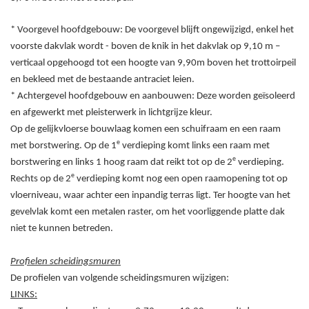
* Voorgevel hoofdgebouw: De voorgevel blijft ongewijzigd, enkel het
voorste dakvlak wordt - boven de knik in het dakvlak op 9,10
m –
verticaal opgehoogd tot een hoogte van 9,90m boven het trottoirpeil
en bekleed met de bestaande antraciet leien.
* Achtergevel hoofdgebouw en aanbouwen: Deze worden geïsoleerd
en afgewerkt met pleisterwerk in lichtgrijze kleur.
Op de gelijkvloerse bouwlaag komen een schuifraam en een raam
e
met borstwering. Op de 1
verdieping komt links een raam met
e
borstwering en links 1 hoog raam dat reikt tot op de 2
verdieping.
e
Rechts op de 2
verdieping komt nog een open raamopening tot op
vloerniveau, waar achter een inpandig terras ligt. Ter hoogte van het
gevelvlak komt een metalen raster, om het voorliggende platte dak
niet te kunnen betreden.
Profielen scheidingsmuren
De profielen van volgende scheidingsmuren wijzigen:
LINKS: