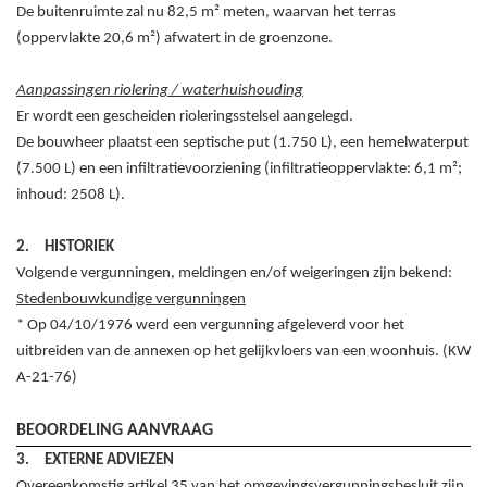
De buitenruimte zal nu 82,5
m² meten, waarvan het terras
(oppervlakte 20,6
m²) afwatert in de groenzone.
Aanpassingen riolering / waterhuishouding
Er wordt een gescheiden rioleringsstelsel aangelegd.
De bouwheer plaatst een septische put (1.750
L), een hemelwaterput
(7.500
L) en een infiltratievoorziening (infiltratieoppervlakte: 6,1
m²;
inhoud: 2508
L).
2.
HISTORIEK
Volgende vergunningen, meldingen en/of weigeringen zijn bekend:
Stedenbouwkundige vergunningen
* Op 04/10/1976 werd een vergunning afgeleverd voor het
uitbreiden van de annexen op het gelijkvloers van een woonhuis. (KW
A-21-76)
BEOORDELING AANVRAAG
3.
EXTERNE ADVIEZEN
Overeenkomstig artikel 35 van het omgevingsvergunningsbesluit zijn