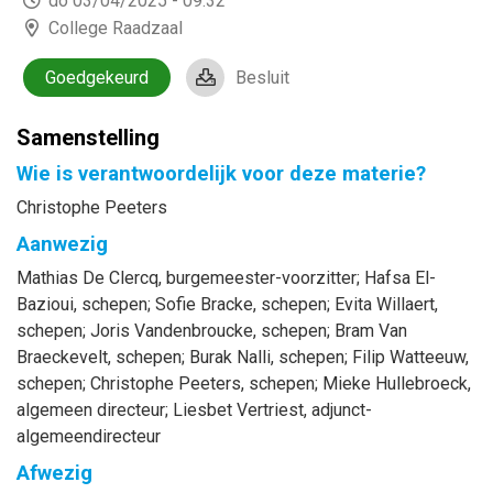
do 03/04/2025 - 09:32
College Raadzaal
Goedgekeurd
Besluit
Samenstelling
Wie is verantwoordelijk voor deze materie?
Christophe Peeters
Aanwezig
Mathias
De Clercq
, burgemeester-voorzitter
;
Hafsa
El-
Bazioui
, schepen
;
Sofie
Bracke
, schepen
;
Evita
Willaert
,
schepen
;
Joris
Vandenbroucke
, schepen
;
Bram
Van
Braeckevelt
, schepen
;
Burak
Nalli
, schepen
;
Filip
Watteeuw
,
schepen
;
Christophe
Peeters
, schepen
;
Mieke
Hullebroeck
,
algemeen directeur
;
Liesbet
Vertriest
, adjunct-
algemeendirecteur
Afwezig