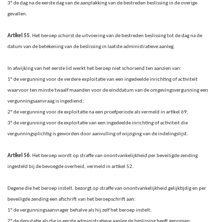
3° de dag na de eerste dag van de aanplakking van de bestreden beslissing in de overige
gevallen.
Artikel 55.
Het beroep schorst de uitvoering van de bestreden beslissing tot de dag na de
datum van de betekening van de beslissing in laatste administratieve aanleg.
In afwijking van het eerste lid werkt het beroep niet schorsend ten aanzien van:
1° de vergunning voor de verdere exploitatie van een ingedeelde inrichting of activiteit
waarvoor ten minste twaalf maanden voor de einddatum van de omgevingsvergunning een
vergunningsaanvraag is ingediend;
2° de vergunning voor de exploitatie na een proefperiode als vermeld in artikel 69;
3° de vergunning voor de exploitatie van een ingedeelde inrichting of activiteit die
vergunningsplichtig is geworden door aanvulling of wijziging van de indelingslijst.
Artikel 56.
Het beroep wordt op straffe van onontvankelijkheid per beveiligde zending
ingesteld bij de bevoegde overheid, vermeld in artikel 52.
Degene die het beroep instelt, bezorgt op straffe van onontvankelijkheid gelijktijdig en per
beveiligde zending een afschrift van het beroepschrift aan:
1° de vergunningsaanvrager behalve als hij zelf het beroep instelt;
2° de deputatie als die in eerste administratieve aanleg de beslissing heeft genomen;