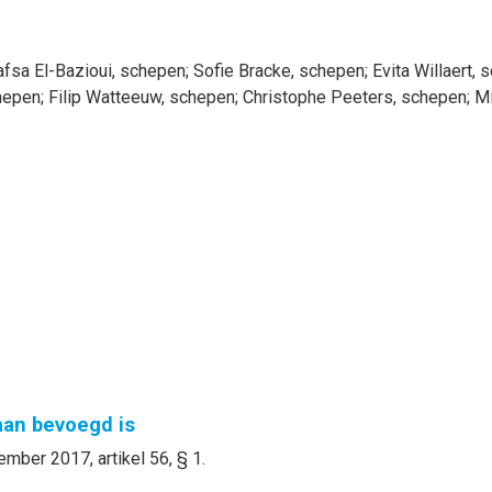
afsa
El-Bazioui
, schepen
;
Sofie
Bracke
, schepen
;
Evita
Willaert
, 
hepen
;
Filip
Watteeuw
, schepen
;
Christophe
Peeters
, schepen
;
M
gaan bevoegd is
mber 2017, artikel 56, § 1.