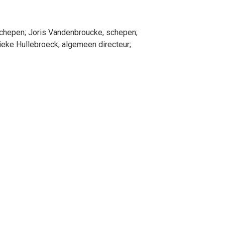
schepen
;
Joris
Vandenbroucke
, schepen
;
ieke
Hullebroeck
, algemeen directeur
;