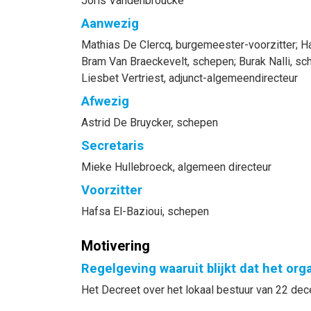
Joris Vandenbroucke
Aanwezig
Mathias
De Clercq
, burgemeester-voorzitter
;
H
Bram
Van Braeckevelt
, schepen
;
Burak
Nalli
, sc
Liesbet
Vertriest
, adjunct-algemeendirecteur
Afwezig
Astrid
De Bruycker
, schepen
Secretaris
Mieke
Hullebroeck
, algemeen directeur
Voorzitter
Hafsa
El-Bazioui
, schepen
Motivering
Regelgeving waaruit blijkt dat het or
Het Decreet over het lokaal bestuur van 22 dece