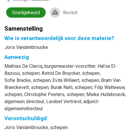
Goedgekeurd
Besluit
Samenstelling
Wie is verantwoordelijk voor deze materie?
Joris Vandenbroucke
Aanwezig
Mathias
De Clercq
, burgemeester-voorzitter
;
Hafsa
El-
Bazioui
, schepen
;
Astrid
De Bruycker
, schepen
;
Sofie
Bracke
, schepen
;
Evita
Willaert
, schepen
;
Bram
Van
Braeckevelt
, schepen
;
Burak
Nalli
, schepen
;
Filip
Watteeuw
,
schepen
;
Christophe
Peeters
, schepen
;
Mieke
Hullebroeck
,
algemeen directeur
;
Liesbet
Vertriest
, adjunct-
algemeendirecteur
Verontschuldigd
Joris
Vandenbroucke
, schepen