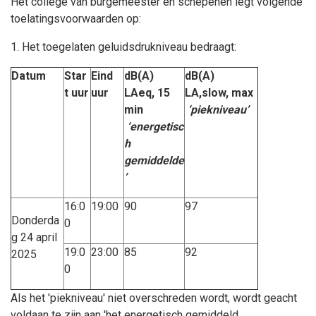
Het college van burgemeester en schepenen legt volgende
toelatingsvoorwaarden op:
1. Het toegelaten geluidsdrukniveau bedraagt:
Datum
Star
Eind
dB(A)
dB(A)
t uur
uur
LAeq, 15
LA,slow, max
min
‘piekniveau’
‘energetisc
h
gemiddelde
’
16:0
19:00
90
97
Donderda
0
g 24 april
19:0
23:00
85
92
2025
0
Als het 'piekniveau' niet overschreden wordt, wordt geacht
voldaan te zijn aan 'het energetisch gemiddeld