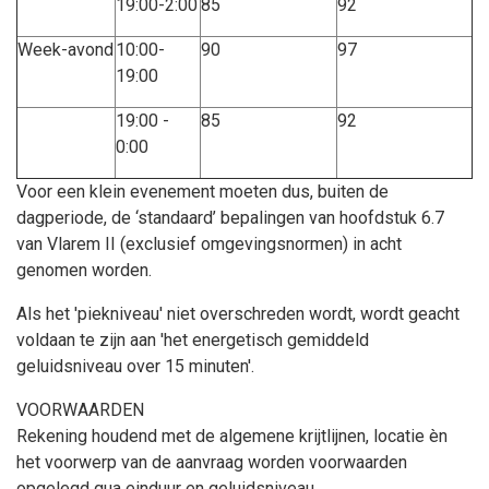
19:00-2:00
85
92
Week-avond
10:00-
90
97
19:00
19:00 -
85
92
0:00
Voor een klein evenement moeten dus, buiten de
dagperiode, de ‘standaard’ bepalingen van hoofdstuk 6.7
van Vlarem II (exclusief omgevingsnormen) in acht
genomen worden.
Als het 'piekniveau' niet overschreden wordt, wordt geacht
voldaan te zijn aan 'het energetisch gemiddeld
geluidsniveau over 15 minuten'.
VOORWAARDEN
Rekening houdend met de algemene krijtlijnen, locatie èn
het voorwerp van de aanvraag worden voorwaarden
opgelegd qua einduur en geluidsniveau.