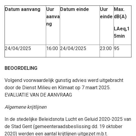
Datum aanvang
Uur
Datum einde
Uur
Max.
aanva
einde
dB(A)
ng
LAeq,1
5min
24/04/2025
16:00
24/04/2025
23:00
95
BEOORDELING
Volgend voorwaardelijk gunstig advies werd uitgebracht
door de Dienst Milieu en Klimaat op 7 maart 2025.
EVALUATIE VAN DE AANVRAAG
Algemene krijtlijnen
In de stedelijke Beleidsnota Lucht en Geluid 2020-2025 van
de Stad Gent (gemeenteraadsbeslissing dd. 19 oktober
2020) werden een aantal krijtlijnen uitgezet m.b.t.