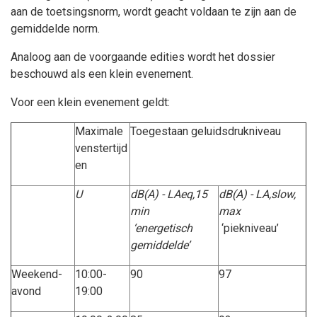
aan de toetsingsnorm, wordt geacht voldaan te zijn aan de
gemiddelde norm.
Analoog aan de voorgaande edities wordt het dossier
beschouwd als een klein evenement.
Voor een klein evenement geldt:
Maximale
Toegestaan geluidsdrukniveau
venstertijd
en
U
dB(A) - LAeq,15
dB(A) - LA,slow,
min
max
‘energetisch
‘piekniveau’
gemiddelde’
Weekend-
10:00-
90
97
avond
19:00