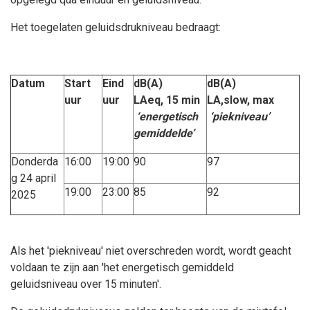
Het toegelaten geluidsdrukniveau bedraagt:
Datum
Start
Eind
dB(A)
dB(A)
uur
uur
LAeq, 15 min
LA,slow, max
‘energetisch
‘piekniveau’
gemiddelde’
Donderda
16:00
19:00
90
97
g 24 april
19:00
23:00
85
92
2025
Als het 'piekniveau' niet overschreden wordt, wordt geacht
voldaan te zijn aan 'het energetisch gemiddeld
geluidsniveau over 15 minuten'.