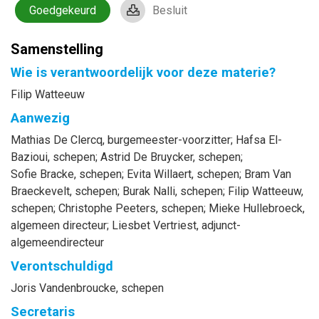
Goedgekeurd
Besluit
Samenstelling
Wie is verantwoordelijk voor deze materie?
Filip Watteeuw
Aanwezig
Mathias
De Clercq
, burgemeester-voorzitter
;
Hafsa
El-
Bazioui
, schepen
;
Astrid
De Bruycker
, schepen
;
Sofie
Bracke
, schepen
;
Evita
Willaert
, schepen
;
Bram
Van
Braeckevelt
, schepen
;
Burak
Nalli
, schepen
;
Filip
Watteeuw
,
schepen
;
Christophe
Peeters
, schepen
;
Mieke
Hullebroeck
,
algemeen directeur
;
Liesbet
Vertriest
, adjunct-
algemeendirecteur
Verontschuldigd
Joris
Vandenbroucke
, schepen
Secretaris