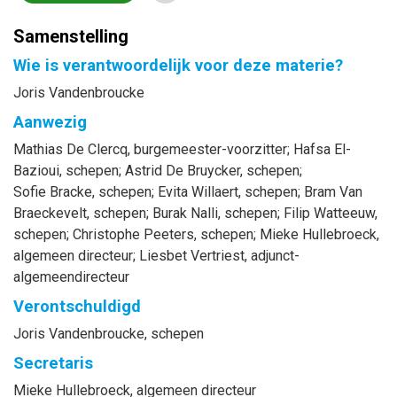
Samenstelling
Wie is verantwoordelijk voor deze materie?
Joris Vandenbroucke
Aanwezig
Mathias
De Clercq
, burgemeester-voorzitter
;
Hafsa
El-
Bazioui
, schepen
;
Astrid
De Bruycker
, schepen
;
Sofie
Bracke
, schepen
;
Evita
Willaert
, schepen
;
Bram
Van
Braeckevelt
, schepen
;
Burak
Nalli
, schepen
;
Filip
Watteeuw
,
schepen
;
Christophe
Peeters
, schepen
;
Mieke
Hullebroeck
,
algemeen directeur
;
Liesbet
Vertriest
, adjunct-
algemeendirecteur
Verontschuldigd
Joris
Vandenbroucke
, schepen
Secretaris
Mieke
Hullebroeck
, algemeen directeur