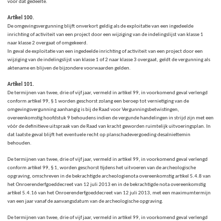
voor dat gedeelte.
Artikel 100.
De omgevingsvergunning blijft onverkort geldig als de exploitatie van een ingedeelde
inrichting of activiteit van een project door een wijziging van de indelingslijst van klasse 1
naar klasse 2 overgaat of omgekeerd.
In geval de exploitatie van een ingedeelde inrichting of activiteit van een project door een
wijziging van de indelingslijst van klasse 1 of 2 naar klasse 3 overgaat, geldt de vergunning als
aktename en blijven de bijzondere voorwaarden gelden.
Artikel 101.
De termijnen van twee, drie of vijf jaar, vermeld in artikel 99,
in voorkomend geval verlengd
conform artikel 99, § 1 worden geschorst zolang een beroep tot vernietiging van de
omgevingsvergunning aanhangig is bij de Raad voor Vergunningsbetwistingen,
overeenkomstig hoofdstuk 9 behoudens indien de vergunde handelingen in strijd zijn met een
vóór de definitieve uitspraak van de Raad van kracht geworden ruimtelijk uitvoeringsplan. In
dat laatste geval blijft het eventuele recht op planschadevergoeding desalniettemin
behouden.
De termijnen van twee, drie of vijf jaar, vermeld in artikel 99, in voorkomend geval verlengd
conform artikel 99, § 1,
worden geschorst tijdens het uitvoeren van de archeologische
opgraving, omschreven in de bekrachtigde archeologienota overeenkomstig artikel 5.4.8 van
het Onroerenderfgoeddecreet van 12 juli 2013 en in de bekrachtigde nota overeenkomstig
artikel 5.4.16 van het Onroerenderfgoeddecreet van 12 juli 2013, met een maximumtermijn
van een jaar vanaf de aanvangsdatum van de archeologische opgraving.
De termijnen van twee, drie of vijf jaar, vermeld in artikel 99, in voorkomend geval verlengd