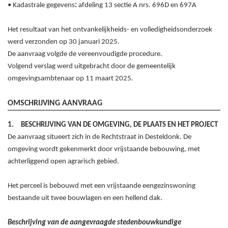
•
Kadastrale gegevens
:
afdeling 13 sectie A
nrs.
696
D
en 697
A
Het resultaat van het ontvankelijkheids- en volledigheidsonderzoek
werd verzonden op
30
januari
2025.
De aanvraag volgde de vereenvoudigde procedure.
Volgend verslag werd uitgebracht door de gemeentelijk
omgevingsambtenaar op
11
maart
2025
.
OMSCHRIJVING AANVRAAG
1.
BESCHRIJVING VAN DE OMGEVING, DE PLAATS EN HET PROJECT
De aanvraag situeert zich in de Rechtstraat in Desteldonk. De
omgeving wordt gekenmerkt door vrijstaande bebouwing, met
achterliggend open agrarisch gebied.
Het perceel is bebouwd met een vrijstaande eengezinswoning
bestaande uit twee bouwlagen en een hellend dak.
Beschrijving van de aangevraagde stedenbouwkundige