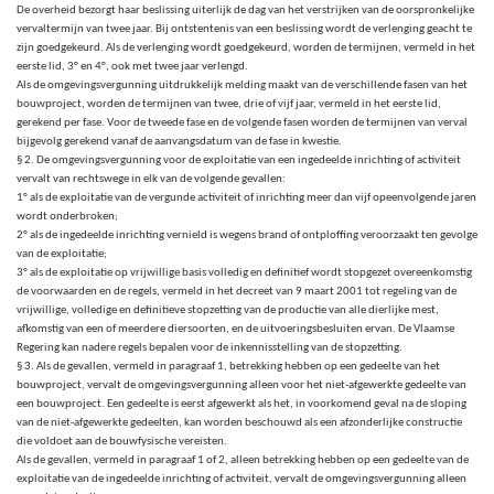
De overheid bezorgt haar beslissing uiterlijk de dag van het verstrijken van de oorspronkelijke
vervaltermijn van twee jaar. Bij ontstentenis van een beslissing wordt de verlenging geacht te
zijn goedgekeurd. Als de verlenging wordt goedgekeurd, worden de termijnen, vermeld in het
eerste lid, 3° en 4°, ook met twee jaar verlengd.
Als de omgevingsvergunning uitdrukkelijk melding maakt van de verschillende fasen van het
bouwproject, worden de termijnen van twee, drie of vijf jaar, vermeld in het eerste lid,
gerekend per fase. Voor de tweede fase en de volgende fasen worden de termijnen van verval
bijgevolg gerekend vanaf de aanvangsdatum van de fase in kwestie.
§ 2. De omgevingsvergunning voor de exploitatie van een ingedeelde inrichting of activiteit
vervalt van rechtswege in elk van de volgende gevallen:
1° als de exploitatie van de vergunde activiteit of inrichting meer dan vijf opeenvolgende jaren
wordt onderbroken;
2° als de ingedeelde inrichting vernield is wegens brand of ontploffing veroorzaakt ten gevolge
van de exploitatie;
3° als de exploitatie op vrijwillige basis volledig en definitief wordt stopgezet overeenkomstig
de voorwaarden en de regels, vermeld in het decreet van 9 maart 2001 tot regeling van de
vrijwillige, volledige en definitieve stopzetting van de productie van alle dierlijke mest,
afkomstig van een of meerdere diersoorten, en de uitvoeringsbesluiten ervan. De Vlaamse
Regering kan nadere regels bepalen voor de inkennisstelling van de stopzetting.
§ 3. Als de gevallen, vermeld in paragraaf 1, betrekking hebben op een gedeelte van het
bouwproject, vervalt de omgevingsvergunning alleen voor het niet-afgewerkte gedeelte van
een bouwproject. Een gedeelte is eerst afgewerkt als het, in voorkomend geval na de sloping
van de niet-afgewerkte gedeelten, kan worden beschouwd als een afzonderlijke constructie
die voldoet aan de bouwfysische vereisten.
Als de gevallen, vermeld in paragraaf 1 of 2, alleen betrekking hebben op een gedeelte van de
exploitatie van de ingedeelde inrichting of activiteit, vervalt de omgevingsvergunning alleen