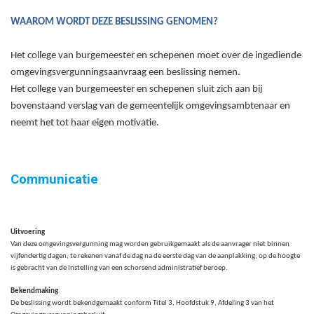
WAAROM WORDT DEZE BESLISSING GENOMEN?
Het college van burgemeester en schepenen moet over de ingediende
omgevingsvergunningsaanvraag een beslissing nemen.
Het college van burgemeester en schepenen sluit zich aan bij
bovenstaand verslag van de gemeentelijk omgevingsambtenaar en
neemt het tot haar eigen motivatie.
Communicatie
Uitvoering
Van deze omgevingsvergunning mag worden gebruikgemaakt als de aanvrager niet binnen
vijfendertig
dagen
, te rekenen vanaf de dag na de eerste dag van de aanplakking, op de hoogte
is gebracht van de instelling van een schorsend administratief beroep.
Bekendmaking
De beslissing wordt bekendgemaakt conform Titel 3, Hoofdstuk 9, Afdeling 3 van het