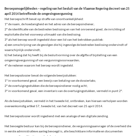
Beroepsmogelijkheden – regeling van het besluit van de Vlaamse Regering decreet van 25
april 2014 betreffende de omgevingsvergunning
Het beroepschrift bevat op straffe van onontvankelijkheid:
1° de naam, de hoedanigheid en het adres van de beroepsindiener;
2° de identificatie van de bestreden beslissing en van het onroerend goed, de inrichting of
exploitatie die het voorwerp uitmaakt van die beslissing;
3° als het beroep wordt ingesteld door een lid van het betrokken publiek:
a) een omschrijving van de gevolgen die hij ingevolge de bestreden beslissing ondervindt of
waarschijnlijk ondervindt;
b) het belang dat hij heeft bij de besluitvorming over de afgifte of bijstelling van een
omgevingsvergunning of van vergunningsvoorwaarden;
4° de redenen waarom het beroep wordt ingesteld.
Het beroepsdossier bevat de volgende bewijsstukken:
1° in voorkomend geval, een bewijs van betaling van de dossiertaks;
2° de overtuigingsstukken die de beroepsindiener nodig acht;
3° in voorkomend geval, een inventaris van de overtuigingsstukken, vermeld in punt 2°.
Als de bewijsstukken, vermeld in het tweede lid, ontbreken, kan hieraan verholpen worden
overeenkomstig artikel 57, tweede lid, van het decreet van 25 april 2014.
Het beroepsdossier wordt ingediend met een analoge of een digitale zending.
Het bevoegde bestuur kan bij de beroepsindiener, de vergunningsaanvrager of de overheid die
in eerste administratieve aanleg bevoegd is, alle beschikbare informatie en documenten