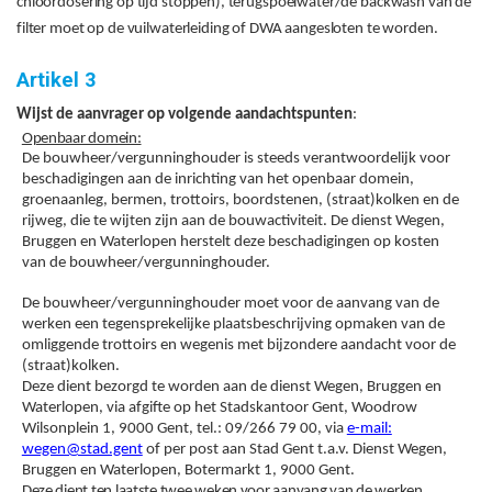
chloordosering op tijd stoppen), terugspoelwater/de backwash van de
filter moet op de vuilwaterleiding of DWA aangesloten te worden.
Artikel 3
Wijst de aanvrager op volgende aandachtspunten
:
Openbaar domein:
De bouwheer/vergunninghouder is steeds verantwoordelijk voor
beschadigingen aan de inrichting van het openbaar domein,
groenaanleg, bermen, trottoirs, boordstenen, (straat)kolken en de
rijweg, die te wijten zijn aan de bouwactiviteit. De dienst Wegen,
Bruggen en Waterlopen herstelt deze beschadigingen op kosten
van de bouwheer/vergunninghouder.
De bouwheer/vergunninghouder moet voor de aanvang van de
werken een tegensprekelijke plaatsbeschrijving opmaken van de
omliggende trottoirs en wegenis met bijzondere aandacht voor de
(straat)kolken.
Deze dient bezorgd te worden aan de dienst Wegen, Bruggen en
Waterlopen, via afgifte op het Stadskantoor Gent, Woodrow
Wilsonplein 1, 9000 Gent, tel.: 09/266 79 00, via
e-mail:
wegen@stad.gent
of per post aan Stad Gent t.a.v. Dienst Wegen,
Bruggen en Waterlopen, Botermarkt 1, 9000 Gent.
Deze dient ten laatste twee weken voor aanvang van de werken