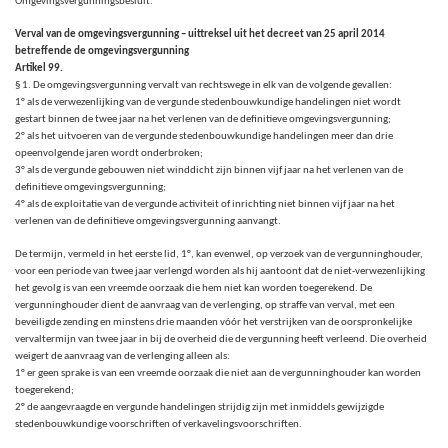
Omgevingsvergunningsbesluit.
Verval van de omgevingsvergunning – uittreksel uit het decreet van 25 april 2014
betreffende de omgevingsvergunning
Artikel 99.
§ 1. De omgevingsvergunning vervalt van rechtswege in elk van de volgende gevallen:
1° als de verwezenlijking van de vergunde stedenbouwkundige handelingen niet wordt
gestart binnen de twee jaar na het verlenen van de definitieve omgevingsvergunning;
2° als het uitvoeren van de vergunde stedenbouwkundige handelingen meer dan drie
opeenvolgende jaren wordt onderbroken;
3° als de vergunde gebouwen niet winddicht zijn binnen vijf jaar na het verlenen van de
definitieve omgevingsvergunning;
4° als de exploitatie van de vergunde activiteit of inrichting niet binnen vijf jaar na het
verlenen van de definitieve omgevingsvergunning aanvangt.
De termijn, vermeld in het eerste lid, 1°, kan evenwel, op verzoek van de vergunninghouder,
voor een periode van twee jaar verlengd worden als hij aantoont dat de niet-verwezenlijking
het gevolg is van een vreemde oorzaak die hem niet kan worden toegerekend. De
vergunninghouder dient de aanvraag van de verlenging, op straffe van verval, met een
beveiligde zending en minstens drie maanden vóór het verstrijken van de oorspronkelijke
vervaltermijn van twee jaar in bij de overheid die de vergunning heeft verleend. Die overheid
weigert de aanvraag van de verlenging alleen als:
1° er geen sprake is van een vreemde oorzaak die niet aan de vergunninghouder kan worden
toegerekend;
2° de aangevraagde en vergunde handelingen strijdig zijn met inmiddels gewijzigde
stedenbouwkundige voorschriften of verkavelingsvoorschriften.