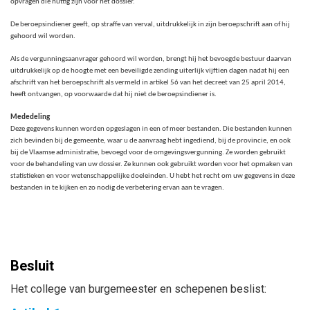
opvragen die nuttig zijn voor het dossier.
De beroepsindiener geeft, op straffe van verval, uitdrukkelijk in zijn beroepschrift aan of hij
gehoord wil worden.
Als de vergunningsaanvrager gehoord wil worden, brengt hij het bevoegde bestuur daarvan
uitdrukkelijk op de hoogte met een beveiligde zending uiterlijk vijftien dagen nadat hij een
afschrift van het beroepschrift als vermeld in artikel 56 van het decreet van 25 april 2014,
heeft ontvangen, op voorwaarde dat hij niet de beroepsindiener is.
Mededeling
Deze gegevens kunnen worden opgeslagen in een of meer bestanden. Die bestanden kunnen
zich bevinden bij de gemeente, waar u de aanvraag hebt ingediend, bij de provincie, en ook
bij de Vlaamse administratie, bevoegd voor de omgevingsvergunning. Ze worden gebruikt
voor de behandeling van uw dossier. Ze kunnen ook gebruikt worden voor het opmaken van
statistieken en voor wetenschappelijke doeleinden. U hebt het recht om uw gegevens in deze
bestanden in te kijken en zo nodig de verbetering ervan aan te vragen.
Besluit
Het college van burgemeester en schepenen beslist: