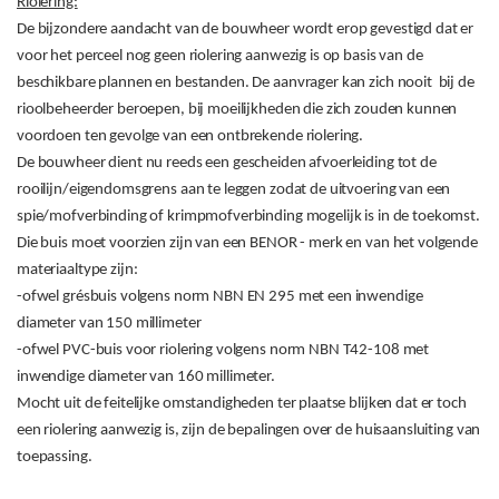
Riolering:
De bijzondere aandacht van de bouwheer wordt erop gevestigd dat er
voor het perceel nog geen riolering aanwezig is op basis van de
beschikbare plannen en bestanden. De aanvrager kan zich nooit
bij de
rioolbeheerder beroepen, bij moeilijkheden die zich zouden kunnen
voordoen ten gevolge van een ontbrekende riolering.
De bouwheer dient nu reeds een gescheiden afvoerleiding tot de
rooilijn/eigendomsgrens aan te leggen zodat de uitvoering van een
spie/mofverbinding of krimpmofverbinding mogelijk is in de toekomst.
Die buis moet voorzien zijn van een BENOR - merk en van het volgende
materiaaltype zijn:
-ofwel grésbuis volgens norm NBN EN 295 met een inwendige
diameter van 150 millimeter
-ofwel PVC-buis voor riolering volgens norm NBN T42-108 met
inwendige diameter van 160 millimeter.
Mocht uit de feitelijke omstandigheden ter plaatse blijken dat er toch
een riolering aanwezig is, zijn de bepalingen over de huisaansluiting van
toepassing.