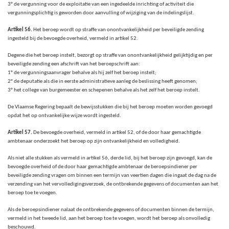
3° de vergunning voor de exploitatie van een ingedeelde inrichting of activiteit die
vergunningsplichtig is geworden door aanvulling of wijziging van de indelingslijst.
Artikel 56.
Het beroep wordt op straffe van onontvankelijkheid per beveiligde zending
ingesteld bij de bevoegde overheid, vermeld in artikel 52.
Degene die het beroep instelt, bezorgt op straffe van onontvankelijkheid gelijktijdig en per
beveiligde zending een afschrift van het beroepschrift aan:
1° de vergunningsaanvrager behalve als hij zelf het beroep instelt;
2° de deputatie als die in eerste administratieve aanleg de beslissing heeft genomen;
3° het college van burgemeester en schepenen behalve als het zelf het beroep instelt.
De Vlaamse Regering bepaalt de bewijsstukken die bij het beroep moeten worden gevoegd
opdat het op ontvankelijke wijze wordt ingesteld.
Artikel 57.
De bevoegde overheid, vermeld in artikel 52, of de door haar gemachtigde
ambtenaar onderzoekt het beroep op zijn ontvankelijkheid en volledigheid.
Als niet alle stukken als vermeld in artikel 56, derde lid, bij het beroep zijn gevoegd, kan de
bevoegde overheid of de door haar gemachtigde ambtenaar de beroepsindiener per
beveiligde zending vragen om binnen een termijn van veertien dagen die ingaat de dag na de
verzending van het vervolledigingsverzoek, de ontbrekende gegevens of documenten aan het
beroep toe te voegen.
Als de beroepsindiener nalaat de ontbrekende gegevens of documenten binnen de termijn,
vermeld in het tweede lid, aan het beroep toe te voegen, wordt het beroep als onvolledig
beschouwd.