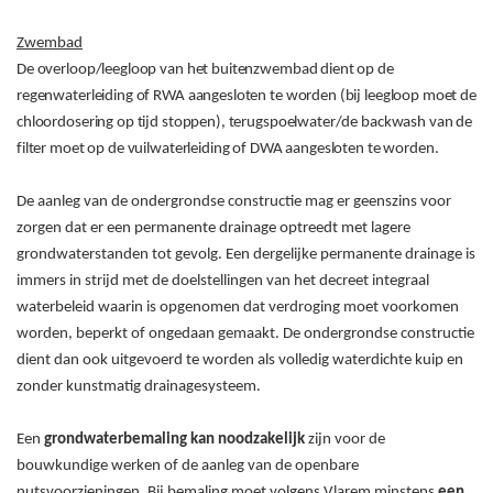
Zwembad
De overloop/leegloop van het buitenzwembad dient op de
regenwaterleiding of RWA aangesloten te worden (bij leegloop moet de
chloordosering op tijd stoppen), terugspoelwater/de backwash van de
filter moet op de vuilwaterleiding of DWA aangesloten te worden.
De aanleg van de ondergrondse constructie mag er geenszins voor
zorgen dat er een permanente drainage optreedt met lagere
grondwaterstanden tot gevolg. Een dergelijke permanente drainage is
immers in strijd met de doelstellingen van het decreet integraal
waterbeleid waarin is opgenomen dat verdroging moet voorkomen
worden, beperkt of ongedaan gemaakt. De ondergrondse constructie
dient dan ook uitgevoerd te worden als volledig waterdichte kuip en
zonder kunstmatig drainagesysteem.
Een
grondwaterbemaling kan noodzakelijk
zijn voor de
bouwkundige werken of de aanleg van de openbare
nutsvoorzieningen. Bij bemaling moet volgens Vlarem minstens
een