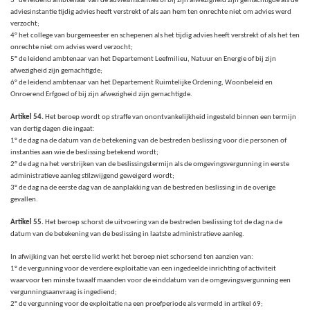
3° de leidend ambtenaar van de adviesinstanties of bij zijn afwezigheid zijn gemachtigde als de
adviesinstantie tijdig advies heeft verstrekt of als aan hem ten onrechte niet om advies werd
verzocht;
4° het college van burgemeester en schepenen als het tijdig advies heeft verstrekt of als het ten
onrechte niet om advies werd verzocht;
5° de leidend ambtenaar van het Departement Leefmilieu, Natuur en Energie of bij zijn
afwezigheid zijn gemachtigde;
6° de leidend ambtenaar van het Departement Ruimtelijke Ordening, Woonbeleid en
Onroerend Erfgoed of bij zijn afwezigheid zijn gemachtigde.
Artikel 54.
Het beroep wordt op straffe van onontvankelijkheid ingesteld binnen een termijn
van dertig dagen die ingaat:
1° de dag na de datum van de betekening van de bestreden beslissing voor die personen of
instanties aan wie de beslissing betekend wordt;
2° de dag na het verstrijken van de beslissingstermijn als de omgevingsvergunning in eerste
administratieve aanleg stilzwijgend geweigerd wordt;
3° de dag na de eerste dag van de aanplakking van de bestreden beslissing in de overige
gevallen.
Artikel 55.
Het beroep schorst de uitvoering van de bestreden beslissing tot de dag na de
datum van de betekening van de beslissing in laatste administratieve aanleg.
In afwijking van het eerste lid werkt het beroep niet schorsend ten aanzien van:
1° de vergunning voor de verdere exploitatie van een ingedeelde inrichting of activiteit
waarvoor ten minste twaalf maanden voor de einddatum van de omgevingsvergunning een
vergunningsaanvraag is ingediend;
2° de vergunning voor de exploitatie na een proefperiode als vermeld in artikel 69;