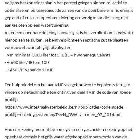
Volgens het zoneringsplan is het perceel gelegen binnen collectief te
optimaliseren buitengebied: de aanleg van de openbare er is riolering is
gepland of er is een openbare riolering aanwezig maar die is nog niet
aangesloten op een waterzuivering.
Als er een openbare riolering aanwezig is, is het verplicht om afvalwater
hier op aan te sluiten. Je bent verplicht een septische put te plaatsen
voor zowel zwart als grijs afvalwater;
- van minimaal 3000 liter tot 5 IE (IE = inwoner equivalent)
- +
600 liter/ IE tem 10IE
- + 450 l/IE vanaf de 11e IE
Een hulpmiddel om het aantal IE van gebouwen te bepalen is terug te
vinden op de technische toelichting van deel 4 van de code van goede
praktijk
https://www.integraalwaterbeleid.be/nl/publicaties/code-goede-
praktijk-rioleringssystemen/Deel4_DWAsystemen_07_2014.pdf
Hou er rekening mee dat bij aanleg van een gescheiden riolering op het
openbaar domein het grijs water afgekoppeld moet worden van de