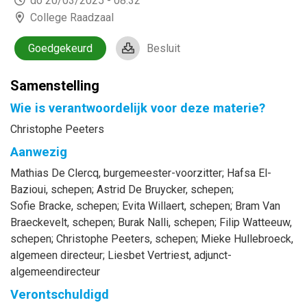
do 20/03/2025 - 08:32
College Raadzaal
Goedgekeurd
Besluit
Samenstelling
Wie is verantwoordelijk voor deze materie?
Christophe Peeters
Aanwezig
Mathias
De Clercq
, burgemeester-voorzitter
;
Hafsa
El-
Bazioui
, schepen
;
Astrid
De Bruycker
, schepen
;
Sofie
Bracke
, schepen
;
Evita
Willaert
, schepen
;
Bram
Van
Braeckevelt
, schepen
;
Burak
Nalli
, schepen
;
Filip
Watteeuw
,
schepen
;
Christophe
Peeters
, schepen
;
Mieke
Hullebroeck
,
algemeen directeur
;
Liesbet
Vertriest
, adjunct-
algemeendirecteur
Verontschuldigd