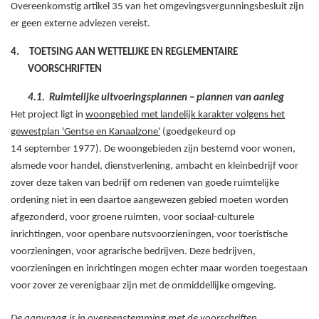
Overeenkomstig artikel 35 van het omgevingsvergunningsbesluit zijn
er geen externe adviezen vereist.
4.
TOETSING AAN WETTELIJKE EN REGLEMENTAIRE
VOORSCHRIFTEN
4.1.
Ruimtelijke uitvoeringsplannen – plannen van aanleg
Het project ligt in
woongebied met landelijk karakter volgens het
gewestplan 'Gentse en Kanaalzone'
(goedgekeurd op
14
september
1977). De woongebieden zijn bestemd voor wonen,
alsmede voor handel, dienstverlening, ambacht en kleinbedrijf voor
zover deze taken van bedrijf om redenen van goede ruimtelijke
ordening niet in een daartoe aangewezen gebied moeten worden
afgezonderd, voor groene ruimten, voor sociaal-culturele
inrichtingen, voor openbare nutsvoorzieningen, voor toeristische
voorzieningen, voor agrarische bedrijven. Deze bedrijven,
voorzieningen en inrichtingen mogen echter maar worden toegestaan
voor zover ze verenigbaar zijn met de onmiddellijke omgeving.
De aanvraag is in overeenstemming met de voorschriften.