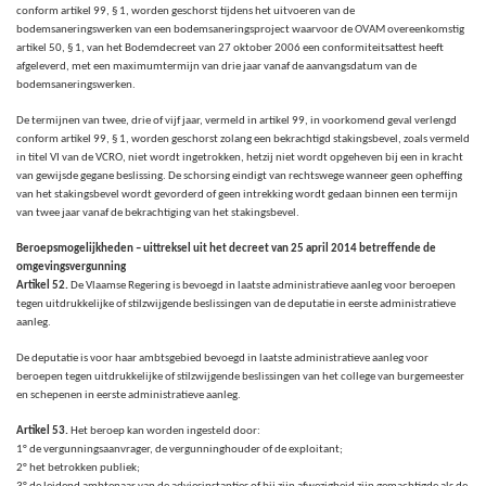
conform artikel 99, § 1, worden geschorst tijdens het uitvoeren van de
bodemsaneringswerken van een bodemsaneringsproject waarvoor de OVAM overeenkomstig
artikel 50, § 1, van het Bodemdecreet van 27 oktober 2006 een conformiteitsattest heeft
afgeleverd, met een maximumtermijn van drie jaar vanaf de aanvangsdatum van de
bodemsaneringswerken.
De termijnen van twee, drie of vijf jaar, vermeld in artikel 99, in voorkomend geval verlengd
conform artikel 99, § 1, worden geschorst zolang een bekrachtigd stakingsbevel, zoals vermeld
in titel VI van de VCRO, niet wordt ingetrokken, hetzij niet wordt opgeheven bij een in kracht
van gewijsde gegane beslissing. De schorsing eindigt van rechtswege wanneer geen opheffing
van het stakingsbevel wordt gevorderd of geen intrekking wordt gedaan binnen een termijn
van twee jaar vanaf de bekrachtiging van het stakingsbevel.
Beroepsmogelijkheden – uittreksel uit het decreet van 25 april 2014 betreffende de
omgevingsvergunning
Artikel 52.
De Vlaamse Regering is bevoegd in laatste administratieve aanleg voor beroepen
tegen uitdrukkelijke of stilzwijgende beslissingen van de deputatie in eerste administratieve
aanleg.
De deputatie is voor haar ambtsgebied bevoegd in laatste administratieve aanleg voor
beroepen tegen uitdrukkelijke of stilzwijgende beslissingen van het college van burgemeester
en schepenen in eerste administratieve aanleg.
Artikel 53.
Het beroep kan worden ingesteld door:
1° de vergunningsaanvrager, de vergunninghouder of de exploitant;
2° het betrokken publiek;