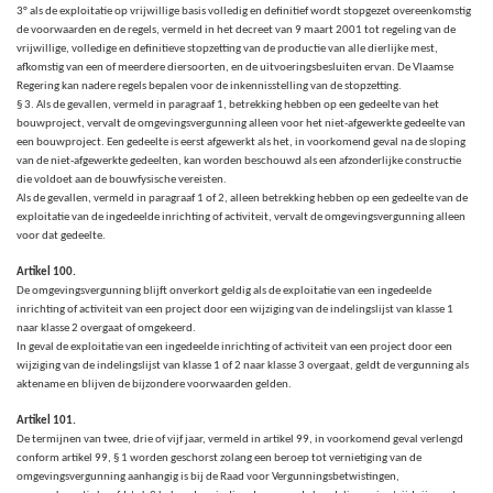
3° als de exploitatie op vrijwillige basis volledig en definitief wordt stopgezet overeenkomstig
de voorwaarden en de regels, vermeld in het decreet van 9 maart 2001 tot regeling van de
vrijwillige, volledige en definitieve stopzetting van de productie van alle dierlijke mest,
afkomstig van een of meerdere diersoorten, en de uitvoeringsbesluiten ervan. De Vlaamse
Regering kan nadere regels bepalen voor de inkennisstelling van de stopzetting.
§ 3. Als de gevallen, vermeld in paragraaf 1, betrekking hebben op een gedeelte van het
bouwproject, vervalt de omgevingsvergunning alleen voor het niet-afgewerkte gedeelte van
een bouwproject. Een gedeelte is eerst afgewerkt als het, in voorkomend geval na de sloping
van de niet-afgewerkte gedeelten, kan worden beschouwd als een afzonderlijke constructie
die voldoet aan de bouwfysische vereisten.
Als de gevallen, vermeld in paragraaf 1 of 2, alleen betrekking hebben op een gedeelte van de
exploitatie van de ingedeelde inrichting of activiteit, vervalt de omgevingsvergunning alleen
voor dat gedeelte.
Artikel 100.
De omgevingsvergunning blijft onverkort geldig als de exploitatie van een ingedeelde
inrichting of activiteit van een project door een wijziging van de indelingslijst van klasse 1
naar klasse 2 overgaat of omgekeerd.
In geval de exploitatie van een ingedeelde inrichting of activiteit van een project door een
wijziging van de indelingslijst van klasse 1 of 2 naar klasse 3 overgaat, geldt de vergunning als
aktename en blijven de bijzondere voorwaarden gelden.
Artikel 101.
De termijnen van twee, drie of vijf jaar, vermeld in artikel 99,
in voorkomend geval verlengd
conform artikel 99, § 1 worden geschorst zolang een beroep tot vernietiging van de
omgevingsvergunning aanhangig is bij de Raad voor Vergunningsbetwistingen,