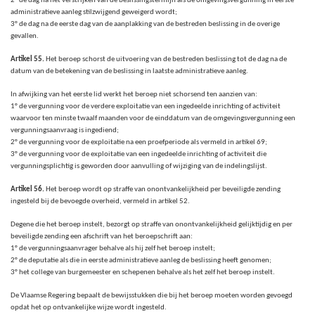
2° de dag na het verstrijken van de beslissingstermijn als de omgevingsvergunning in eerste
administratieve aanleg stilzwijgend geweigerd wordt;
3° de dag na de eerste dag van de aanplakking van de bestreden beslissing in de overige
gevallen.
Artikel 55.
Het beroep schorst de uitvoering van de bestreden beslissing tot de dag na de
datum van de betekening van de beslissing in laatste administratieve aanleg.
In afwijking van het eerste lid werkt het beroep niet schorsend ten aanzien van:
1° de vergunning voor de verdere exploitatie van een ingedeelde inrichting of activiteit
waarvoor ten minste twaalf maanden voor de einddatum van de omgevingsvergunning een
vergunningsaanvraag is ingediend;
2° de vergunning voor de exploitatie na een proefperiode als vermeld in artikel 69;
3° de vergunning voor de exploitatie van een ingedeelde inrichting of activiteit die
vergunningsplichtig is geworden door aanvulling of wijziging van de indelingslijst.
Artikel 56.
Het beroep wordt op straffe van onontvankelijkheid per beveiligde zending
ingesteld bij de bevoegde overheid, vermeld in artikel 52.
Degene die het beroep instelt, bezorgt op straffe van onontvankelijkheid gelijktijdig en per
beveiligde zending een afschrift van het beroepschrift aan:
1° de vergunningsaanvrager behalve als hij zelf het beroep instelt;
2° de deputatie als die in eerste administratieve aanleg de beslissing heeft genomen;
3° het college van burgemeester en schepenen behalve als het zelf het beroep instelt.
De Vlaamse Regering bepaalt de bewijsstukken die bij het beroep moeten worden gevoegd
opdat het op ontvankelijke wijze wordt ingesteld.