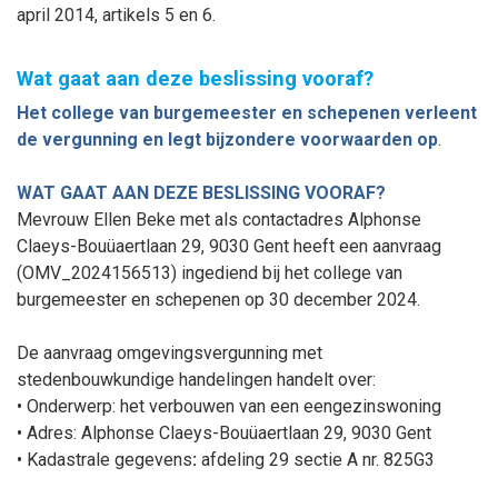
april 2014, artikels 5 en 6.
Wat gaat aan deze beslissing vooraf?
Het college van burgemeester en schepenen
verleent
de vergunning
en legt bij
zondere voorwaarden op
.
WAT GAAT AAN DEZE BESLISSING VOORAF?
Mevrouw Ellen Beke met als contactadres Alphonse
Claeys-Bouüaertlaan 29, 9030 Gent heeft een aanvraag
(
OMV_2024156513
) ingediend bij het college van
burgemeester en schepenen op 30
december
2024.
De aanvraag omgevingsvergunning met
stedenbouwkundige handelingen handelt over:
•
Onderwerp:
het verbouwen van een eengezinswoning
• Adres: Alphonse Claeys-Bouüaertlaan 29, 9030 Gent
•
Kadastrale gegevens
:
afdeling 29 sectie A
nr.
825
G3