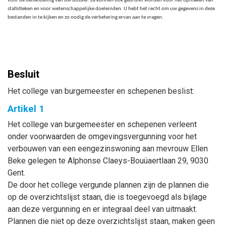
voor de behandeling van uw dossier. Ze kunnen ook gebruikt worden voor het opmaken van
statistieken en voor wetenschappelijke doeleinden. U hebt het recht om uw gegevens in deze
bestanden in te kijken en zo nodig de verbetering ervan aan te vragen.
Besluit
Het college van burgemeester en schepenen beslist:
Artikel 1
Het college van burgemeester en schepenen verleent
onder voorwaarden de omgevingsvergunning voor het
verbouwen van een eengezinswoning aan mevrouw Ellen
Beke gelegen te Alphonse Claeys-Bouüaertlaan 29, 9030
Gent.
De door het college vergunde plannen zijn de plannen die
op de overzichtslijst staan, die is toegevoegd als bijlage
aan deze vergunning en er integraal deel van uitmaakt.
Plannen die niet op deze overzichtslijst staan, maken geen