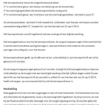
Het beroepsdossier bevat de volgende bewijsstukken:
1° in voorkomend geval, een bewijs van betaling van de dossiertaks;
2° de overtuigingsstukken die de beroepsindiener nodig acht;
3° in voorkomend geval, een inventaris van de overtuigingsstukken, vermeld in punt 2°.
Als de bewijsstukken, vermeld in het tweede lid, ontbreken, kan hieraan verholpen worden
overeenkomstig artikel 57, tweede lid, van het decreet van 25 april 2014.
Het beroepsdossier wordt ingediend met een analoge of een digitale zending.
Het bevoegde bestuur kan bij de beroepsindiener, de vergunningsaanvrager of de overheid die
in eerste administratieve aanleg bevoegd is, alle beschikbare informatie en documenten
opvragen die nuttig zijn voor het dossier.
De beroepsindiener geeft, op straffe van verval, uitdrukkelijk in zijn beroepschrift aan of hij
gehoord wil worden.
Als de vergunningsaanvrager gehoord wil worden, brengt hij het bevoegde bestuur daarvan
uitdrukkelijk op de hoogte met een beveiligde zending uiterlijk vijftien dagen nadat hij een
afschrift van het beroepschrift als vermeld in artikel 56 van het decreet van 25 april 2014,
heeft ontvangen, op voorwaarde dat hij niet de beroepsindiener is.
Mededeling
Deze gegevens kunnen worden opgeslagen in een of meer bestanden. Die bestanden kunnen
zich bevinden bij de gemeente, waar u de aanvraag hebt ingediend, bij de provincie, en ook
bij de Vlaamse administratie, bevoegd voor de omgevingsvergunning. Ze worden gebruikt