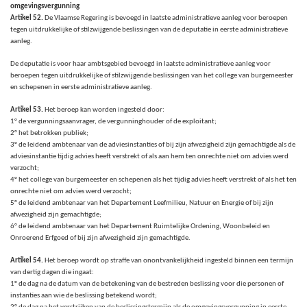
omgevingsvergunning
Artikel 52.
De Vlaamse Regering is bevoegd in laatste administratieve aanleg voor beroepen
tegen uitdrukkelijke of stilzwijgende beslissingen van de deputatie in eerste administratieve
aanleg.
De deputatie is voor haar ambtsgebied bevoegd in laatste administratieve aanleg voor
beroepen tegen uitdrukkelijke of stilzwijgende beslissingen van het college van burgemeester
en schepenen in eerste administratieve aanleg.
Artikel 53.
Het beroep kan worden ingesteld door:
1° de vergunningsaanvrager, de vergunninghouder of de exploitant;
2° het betrokken publiek;
3° de leidend ambtenaar van de adviesinstanties of bij zijn afwezigheid zijn gemachtigde als de
adviesinstantie tijdig advies heeft verstrekt of als aan hem ten onrechte niet om advies werd
verzocht;
4° het college van burgemeester en schepenen als het tijdig advies heeft verstrekt of als het ten
onrechte niet om advies werd verzocht;
5° de leidend ambtenaar van het Departement Leefmilieu, Natuur en Energie of bij zijn
afwezigheid zijn gemachtigde;
6° de leidend ambtenaar van het Departement Ruimtelijke Ordening, Woonbeleid en
Onroerend Erfgoed of bij zijn afwezigheid zijn gemachtigde.
Artikel 54.
Het beroep wordt op straffe van onontvankelijkheid ingesteld binnen een termijn
van dertig dagen die ingaat:
1° de dag na de datum van de betekening van de bestreden beslissing voor die personen of
instanties aan wie de beslissing betekend wordt;