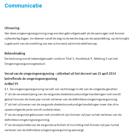
Communicatie
Uitvoering
Van deze omgevingsvergunning mag worden gebruikgemaakt als de aanvrager niet binnen
vijfendertig
dagen
, te rekenen vanaf de dag na de eerste dag van de aanplakking, op de hoogte
is gebracht van de instelling van een schorsend administratief beroep.
Bekendmaking
De beslissing wordt bekendgemaakt conform Titel 3, Hoofdstuk 9, Afdeling 3 van het
Omgevingsvergunningsbesluit.
Verval van de omgevingsvergunning – uittreksel uit het decreet van 25 april 2014
betreffende de omgevingsvergunning
Artikel 99.
§ 1. De omgevingsvergunning vervalt van rechtswege in elk van de volgende gevallen:
1° als de verwezenlijking van de vergunde stedenbouwkundige handelingen niet wordt
gestart binnen de twee jaar na het verlenen van de definitieve omgevingsvergunning;
2° als het uitvoeren van de vergunde stedenbouwkundige handelingen meer dan drie
opeenvolgende jaren wordt onderbroken;
3° als de vergunde gebouwen niet winddicht zijn binnen vijf jaar na het verlenen van de
definitieve omgevingsvergunning;
4° als de exploitatie van de vergunde activiteit of inrichting niet binnen vijf jaar na het
verlenen van de definitieve omgevingsvergunning aanvangt.