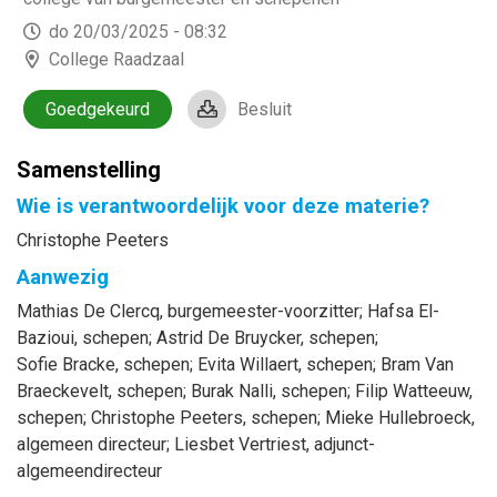
do 20/03/2025 - 08:32
College Raadzaal
Goedgekeurd
Besluit
Samenstelling
Wie is verantwoordelijk voor deze materie?
Christophe Peeters
Aanwezig
Mathias
De Clercq
, burgemeester-voorzitter
;
Hafsa
El-
Bazioui
, schepen
;
Astrid
De Bruycker
, schepen
;
Sofie
Bracke
, schepen
;
Evita
Willaert
, schepen
;
Bram
Van
Braeckevelt
, schepen
;
Burak
Nalli
, schepen
;
Filip
Watteeuw
,
schepen
;
Christophe
Peeters
, schepen
;
Mieke
Hullebroeck
,
algemeen directeur
;
Liesbet
Vertriest
, adjunct-
algemeendirecteur