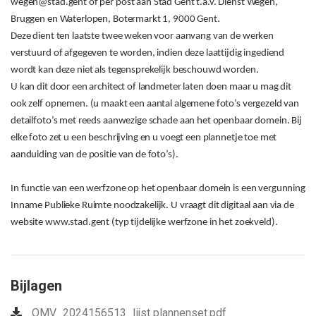
wegen@stad.gent of per post aan Stad Gent t.a.v. Dienst Wegen,
Bruggen en Waterlopen, Botermarkt 1, 9000 Gent.
Deze dient ten laatste twee weken voor aanvang van de werken
verstuurd of afgegeven te worden, indien deze laattijdig ingediend
wordt kan deze niet als tegensprekelijk beschouwd worden.
U kan dit door een architect of landmeter laten doen maar u mag dit
ook zelf opnemen. (u maakt een aantal algemene foto’s vergezeld van
detailfoto’s met reeds aanwezige schade aan het openbaar domein. Bij
elke foto zet u een beschrijving en u voegt een plannetje toe met
aanduiding van de positie van de foto’s).
In functie van een werfzone op het openbaar domein is een vergunning
Inname Publieke Ruimte noodzakelijk. U vraagt dit digitaal aan via de
website www.stad.gent (typ tijdelijke werfzone in het zoekveld).
Bijlagen
OMV_2024156513_lijst plannenset.pdf