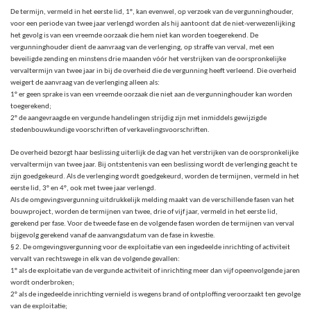
De termijn, vermeld in het eerste lid, 1°, kan evenwel, op verzoek van de vergunninghouder,
voor een periode van twee jaar verlengd worden als hij aantoont dat de niet-verwezenlijking
het gevolg is van een vreemde oorzaak die hem niet kan worden toegerekend. De
vergunninghouder dient de aanvraag van de verlenging, op straffe van verval, met een
beveiligde zending en minstens drie maanden vóór het verstrijken van de oorspronkelijke
vervaltermijn van twee jaar in bij de overheid die de vergunning heeft verleend. Die overheid
weigert de aanvraag van de verlenging alleen als:
1° er geen sprake is van een vreemde oorzaak die niet aan de vergunninghouder kan worden
toegerekend;
2° de aangevraagde en vergunde handelingen strijdig zijn met inmiddels gewijzigde
stedenbouwkundige voorschriften of verkavelingsvoorschriften.
De overheid bezorgt haar beslissing uiterlijk de dag van het verstrijken van de oorspronkelijke
vervaltermijn van twee jaar. Bij ontstentenis van een beslissing wordt de verlenging geacht te
zijn goedgekeurd. Als de verlenging wordt goedgekeurd, worden de termijnen, vermeld in het
eerste lid, 3° en 4°, ook met twee jaar verlengd.
Als de omgevingsvergunning uitdrukkelijk melding maakt van de verschillende fasen van het
bouwproject, worden de termijnen van twee, drie of vijf jaar, vermeld in het eerste lid,
gerekend per fase. Voor de tweede fase en de volgende fasen worden de termijnen van verval
bijgevolg gerekend vanaf de aanvangsdatum van de fase in kwestie.
§ 2. De omgevingsvergunning voor de exploitatie van een ingedeelde inrichting of activiteit
vervalt van rechtswege in elk van de volgende gevallen:
1° als de exploitatie van de vergunde activiteit of inrichting meer dan vijf opeenvolgende jaren
wordt onderbroken;
2° als de ingedeelde inrichting vernield is wegens brand of ontploffing veroorzaakt ten gevolge
van de exploitatie;