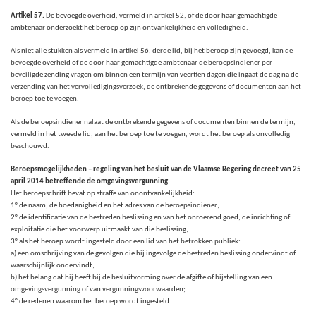
Artikel 57.
De bevoegde overheid, vermeld in artikel 52, of de door haar gemachtigde
ambtenaar onderzoekt het beroep op zijn ontvankelijkheid en volledigheid.
Als niet alle stukken als vermeld in artikel 56, derde lid, bij het beroep zijn gevoegd, kan de
bevoegde overheid of de door haar gemachtigde ambtenaar de beroepsindiener per
beveiligde zending vragen om binnen een termijn van veertien dagen die ingaat de dag na de
verzending van het vervolledigingsverzoek, de ontbrekende gegevens of documenten aan het
beroep toe te voegen.
Als de beroepsindiener nalaat de ontbrekende gegevens of documenten binnen de termijn,
vermeld in het tweede lid, aan het beroep toe te voegen, wordt het beroep als onvolledig
beschouwd.
Beroepsmogelijkheden – regeling van het besluit van de Vlaamse Regering decreet van 25
april 2014 betreffende de omgevingsvergunning
Het beroepschrift bevat op straffe van onontvankelijkheid:
1° de naam, de hoedanigheid en het adres van de beroepsindiener;
2° de identificatie van de bestreden beslissing en van het onroerend goed, de inrichting of
exploitatie die het voorwerp uitmaakt van die beslissing;
3° als het beroep wordt ingesteld door een lid van het betrokken publiek:
a) een omschrijving van de gevolgen die hij ingevolge de bestreden beslissing ondervindt of
waarschijnlijk ondervindt;
b) het belang dat hij heeft bij de besluitvorming over de afgifte of bijstelling van een
omgevingsvergunning of van vergunningsvoorwaarden;
4° de redenen waarom het beroep wordt ingesteld.