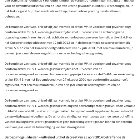
overeenkomstig hoofdstuk 9 behoudens indien de vergunde handelingen in strijd zijn met een
vóór de definitieve uitspraak van de Raad van kracht geworden ruimtelijk uitvoeringsplan. In
dat laatste geval blijft het eventuele recht op planschadevergoeding desalniettemin
behouden.
De termijnen van twee, drie of vijf jaar, vermeld in artikel 99, in voorkomend geval verlengd
conform artikel 99, § 1,
worden geschorst tijdens het uitvoeren van de archeologische
opgraving, omschreven in de bekrachtigde archeologienota overeenkomstig artikel 5.4.8 van
het Onroerenderfgoeddecreet van 12 juli 2013 en in de bekrachtigde nota overeenkomstig
artikel 5.4.16 van het Onroerenderfgoeddecreet van 12 juli 2013, met een maximumtermijn
van een jaar vanaf de aanvangsdatum van de archeologische opgraving.
De termijnen van twee, drie of vijf jaar, vermeld in artikel 99, in voorkomend geval verlengd
conform artikel 99, § 1, worden geschorst tijdens het uitvoeren van de
bodemsaneringswerken van een bodemsaneringsproject waarvoor de OVAM overeenkomstig
artikel 50, § 1, van het Bodemdecreet van 27 oktober 2006 een conformiteitsattest heeft
afgeleverd, met een maximumtermijn van drie jaar vanaf de aanvangsdatum van de
bodemsaneringswerken.
De termijnen van twee, drie of vijf jaar, vermeld in artikel 99, in voorkomend geval verlengd
conform artikel 99, § 1, worden geschorst zolang een bekrachtigd stakingsbevel, zoals vermeld
in titel VI van de VCRO, niet wordt ingetrokken, hetzij niet wordt opgeheven bij een in kracht
van gewijsde gegane beslissing. De schorsing eindigt van rechtswege wanneer geen opheffing
van het stakingsbevel wordt gevorderd of geen intrekking wordt gedaan binnen een termijn
van twee jaar vanaf de bekrachtiging van het stakingsbevel.
Beroepsmogelijkheden – uittreksel uit het decreet van 25 april 2014 betreffende de