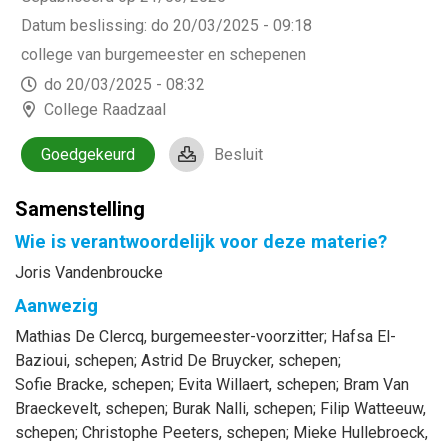
Datum beslissing
:
do 20/03/2025 - 09:18
college van burgemeester en schepenen
do 20/03/2025 - 08:32
College Raadzaal
Goedgekeurd
Besluit
Samenstelling
Wie is verantwoordelijk voor deze materie?
Joris Vandenbroucke
Aanwezig
Mathias
De Clercq
, burgemeester-voorzitter
;
Hafsa
El-
Bazioui
, schepen
;
Astrid
De Bruycker
, schepen
;
Sofie
Bracke
, schepen
;
Evita
Willaert
, schepen
;
Bram
Van
Braeckevelt
, schepen
;
Burak
Nalli
, schepen
;
Filip
Watteeuw
,
schepen
;
Christophe
Peeters
, schepen
;
Mieke
Hullebroeck
,