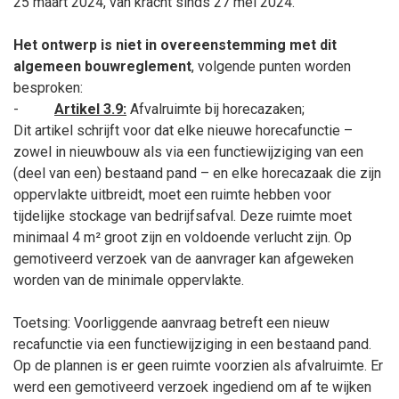
25
maart
2024, van kracht sinds 27
mei
2024.
Het ontwerp is niet in overeenstemming met dit
algemeen bouwreglement
, volgende punten worden
besproken:
-
Artikel 3.9:
Afvalruimte bij horecazaken;
Dit artikel schrijft voor dat elke nieuwe horecafunctie –
zowel in nieuwbouw als via een functiewijziging van een
(deel van een) bestaand pand – en elke horecazaak die zijn
oppervlakte uitbreidt, moet een ruimte hebben voor
tijdelijke stockage van bedrijfsafval. Deze ruimte moet
minimaal 4 m² groot zijn en voldoende verlucht zijn. Op
gemotiveerd verzoek van de aanvrager kan afgeweken
worden van de minimale oppervlakte.
Toetsing: Voorliggende aanvraag betreft een nieuw
recafunctie via een functiewijziging in een bestaand pand.
Op de plannen is er geen ruimte voorzien als afvalruimte. Er
werd een gemotiveerd verzoek ingediend om af te wijken