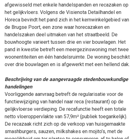
afgewisseld met enkele handelspanden en recazaken op
het gelijkvloers. Volgens de Visienota Detailhandel en
Horeca bevindt het pand zich in het kernwinkelgebied van
de Brugse Poort, een zone waar horecazaken en
handelszaken deel uitmaken van het straatbeeld. De
bouwhoogte varieert tussen drie en vier bouwlagen. Het
pand in kwestie betreft een meergezinswoning met twee
woonentiteiten en één handelsruimte. De woning beschikt
over drie bouwlagen en is afgewerkt met een hellend dak.
Beschrijving van de aangevraagde stedenbouwkundige
handelingen
Voorliggende aanvraag betreft de regularisatie voor de
functiewijziging van handel naar reca (restaurant) op de
gelijkvloerse verdieping. De recafunctie heeft een totale
netto vloeroppervlakte van 57,9m² (publiek toegankelijk).
De recazaak richt zich op de verkoop van huisgemaakte
smashburgers, sauzen, milkshakes en mojito’s, met de
mogelijkheid om ter plaatse te consumeren, af te halen of