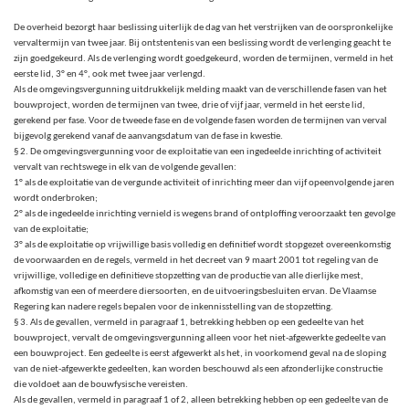
De overheid bezorgt haar beslissing uiterlijk de dag van het verstrijken van de oorspronkelijke
vervaltermijn van twee jaar. Bij ontstentenis van een beslissing wordt de verlenging geacht te
zijn goedgekeurd. Als de verlenging wordt goedgekeurd, worden de termijnen, vermeld in het
eerste lid, 3° en 4°, ook met twee jaar verlengd.
Als de omgevingsvergunning uitdrukkelijk melding maakt van de verschillende fasen van het
bouwproject, worden de termijnen van twee, drie of vijf jaar, vermeld in het eerste lid,
gerekend per fase. Voor de tweede fase en de volgende fasen worden de termijnen van verval
bijgevolg gerekend vanaf de aanvangsdatum van de fase in kwestie.
§ 2. De omgevingsvergunning voor de exploitatie van een ingedeelde inrichting of activiteit
vervalt van rechtswege in elk van de volgende gevallen:
1° als de exploitatie van de vergunde activiteit of inrichting meer dan vijf opeenvolgende jaren
wordt onderbroken;
2° als de ingedeelde inrichting vernield is wegens brand of ontploffing veroorzaakt ten gevolge
van de exploitatie;
3° als de exploitatie op vrijwillige basis volledig en definitief wordt stopgezet overeenkomstig
de voorwaarden en de regels, vermeld in het decreet van 9 maart 2001 tot regeling van de
vrijwillige, volledige en definitieve stopzetting van de productie van alle dierlijke mest,
afkomstig van een of meerdere diersoorten, en de uitvoeringsbesluiten ervan. De Vlaamse
Regering kan nadere regels bepalen voor de inkennisstelling van de stopzetting.
§ 3. Als de gevallen, vermeld in paragraaf 1, betrekking hebben op een gedeelte van het
bouwproject, vervalt de omgevingsvergunning alleen voor het niet-afgewerkte gedeelte van
een bouwproject. Een gedeelte is eerst afgewerkt als het, in voorkomend geval na de sloping
van de niet-afgewerkte gedeelten, kan worden beschouwd als een afzonderlijke constructie
die voldoet aan de bouwfysische vereisten.
Als de gevallen, vermeld in paragraaf 1 of 2, alleen betrekking hebben op een gedeelte van de