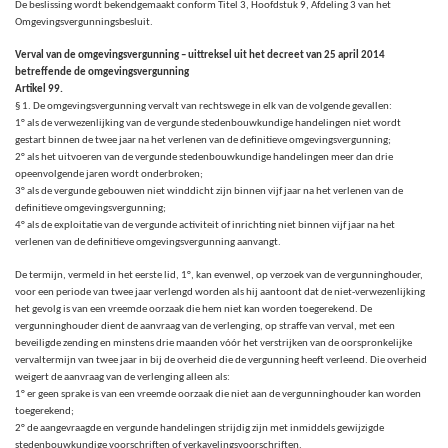
De beslissing wordt bekendgemaakt conform Titel 3, Hoofdstuk 9, Afdeling 3 van het
Omgevingsvergunningsbesluit.
Verval van de omgevingsvergunning – uittreksel uit het decreet van 25 april 2014
betreffende de omgevingsvergunning
Artikel 99.
§ 1. De omgevingsvergunning vervalt van rechtswege in elk van de volgende gevallen:
1° als de verwezenlijking van de vergunde stedenbouwkundige handelingen niet wordt
gestart binnen de twee jaar na het verlenen van de definitieve omgevingsvergunning;
2° als het uitvoeren van de vergunde stedenbouwkundige handelingen meer dan drie
opeenvolgende jaren wordt onderbroken;
3° als de vergunde gebouwen niet winddicht zijn binnen vijf jaar na het verlenen van de
definitieve omgevingsvergunning;
4° als de exploitatie van de vergunde activiteit of inrichting niet binnen vijf jaar na het
verlenen van de definitieve omgevingsvergunning aanvangt.
De termijn, vermeld in het eerste lid, 1°, kan evenwel, op verzoek van de vergunninghouder,
voor een periode van twee jaar verlengd worden als hij aantoont dat de niet-verwezenlijking
het gevolg is van een vreemde oorzaak die hem niet kan worden toegerekend. De
vergunninghouder dient de aanvraag van de verlenging, op straffe van verval, met een
beveiligde zending en minstens drie maanden vóór het verstrijken van de oorspronkelijke
vervaltermijn van twee jaar in bij de overheid die de vergunning heeft verleend. Die overheid
weigert de aanvraag van de verlenging alleen als:
1° er geen sprake is van een vreemde oorzaak die niet aan de vergunninghouder kan worden
toegerekend;
2° de aangevraagde en vergunde handelingen strijdig zijn met inmiddels gewijzigde
stedenbouwkundige voorschriften of verkavelingsvoorschriften.