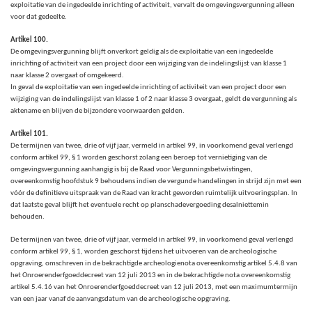
exploitatie van de ingedeelde inrichting of activiteit, vervalt de omgevingsvergunning alleen
voor dat gedeelte.
Artikel 100.
De omgevingsvergunning blijft onverkort geldig als de exploitatie van een ingedeelde
inrichting of activiteit van een project door een wijziging van de indelingslijst van klasse 1
naar klasse 2 overgaat of omgekeerd.
In geval de exploitatie van een ingedeelde inrichting of activiteit van een project door een
wijziging van de indelingslijst van klasse 1 of 2 naar klasse 3 overgaat, geldt de vergunning als
aktename en blijven de bijzondere voorwaarden gelden.
Artikel 101.
De termijnen van twee, drie of vijf jaar, vermeld in artikel 99,
in voorkomend geval verlengd
conform artikel 99, § 1 worden geschorst zolang een beroep tot vernietiging van de
omgevingsvergunning aanhangig is bij de Raad voor Vergunningsbetwistingen,
overeenkomstig hoofdstuk 9 behoudens indien de vergunde handelingen in strijd zijn met een
vóór de definitieve uitspraak van de Raad van kracht geworden ruimtelijk uitvoeringsplan. In
dat laatste geval blijft het eventuele recht op planschadevergoeding desalniettemin
behouden.
De termijnen van twee, drie of vijf jaar, vermeld in artikel 99, in voorkomend geval verlengd
conform artikel 99, § 1,
worden geschorst tijdens het uitvoeren van de archeologische
opgraving, omschreven in de bekrachtigde archeologienota overeenkomstig artikel 5.4.8 van
het Onroerenderfgoeddecreet van 12 juli 2013 en in de bekrachtigde nota overeenkomstig
artikel 5.4.16 van het Onroerenderfgoeddecreet van 12 juli 2013, met een maximumtermijn
van een jaar vanaf de aanvangsdatum van de archeologische opgraving.