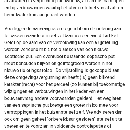
afvalwater) is verplicht bij nieuwbouw, al dan niet na slopen,
en bij verbouwingen waarbij het afvoerstelsel van afval- en
hemelwater kan aangepast worden.
Voorliggende aanvraag is erop gericht om de riolering aan
te passen waardoor moet voldaan worden aan dit artikel.
Gelet op de aard van de verbouwing kan een
vrijstelling
worden verleend m.b.t. het plaatsen van een nieuwe
septische put. Een eventueel bestaande septische put
moet behouden blijven en geïntegreerd worden in het
nieuwe rioleringsstelsel.
De vrijstelling is gekoppeld aan
deze omgevingsvergunning en heeft (is) geen blijvend
karakter (recht) voor het perceel (zo kunnen bij toekomstige
wijzigingen en verbouwingen in het kader van een
bouwaanvraag andere voorwaarden gelden). Het weglaten
van een septische put brengt een groter risico mee voor
verstoppingen in het buizenstelsel zelf. We adviseren dan
ook om geen geheel “onbereikbaar gesloten” stelsel uit te
voeren en te voorzien in voldoende controleputjes of