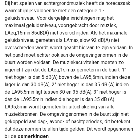
Bij het spelen van achtergrondmuziek heeft de horecazaak
waarschijnlijk voldoende met een categorie 1 -
geluidsniveau. Voor dergelijke inrichtingen mag het
maximaal geluidsniveau, voortgebracht door muziek,
LAeq,15min 85dB(A) niet overschrijden. Als het maximale
geluidsniveau gemeten als LAmax,slow 92 dB(A) niet
overschreden wordt, wordt geacht hieraan te zijn voldaan. In
het pand moet echter ook aan de omgevingsnormen in de
buurt worden voldaan: De muziekactiviteiten moeten zo
ingericht zijn dat de LAeq,1s,max gemeten in de buurt: 1°
niet hoger is dan 5 dB(A) boven de LA95,5min, indien deze
lager is dan 30 dB(A); 2° niet hoger is dan 35 dB (A) indien
de LA95,5min ligt tussen 30 en 35 dB(A); 3° niet hoger is
dan de LA95,5min indien die hoger is dan 35 dB (A).
LA95,5min wordt gemeten bij uitschakeling van alle
muziekbronnen. De omgevingsnormen in de buurt zijn niet
gekoppeld aan dag-, avond- of nachtperiodes, dit betekent
dat deze normen te allen tijde gelden. Dit wordt opgenomen
bij de
opmerkingen
.