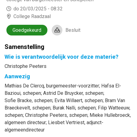
do 20/03/2025 - 08:32
College Raadzaal
Goedgekeurd
Besluit
Samenstelling
Wie is verantwoordelijk voor deze materie?
Christophe Peeters
Aanwezig
Mathias
De Clercq
, burgemeester-voorzitter
;
Hafsa
El-
Bazioui
, schepen
;
Astrid
De Bruycker
, schepen
;
Sofie
Bracke
, schepen
;
Evita
Willaert
, schepen
;
Bram
Van
Braeckevelt
, schepen
;
Burak
Nalli
, schepen
;
Filip
Watteeuw
,
schepen
;
Christophe
Peeters
, schepen
;
Mieke
Hullebroeck
,
algemeen directeur
;
Liesbet
Vertriest
, adjunct-
algemeendirecteur