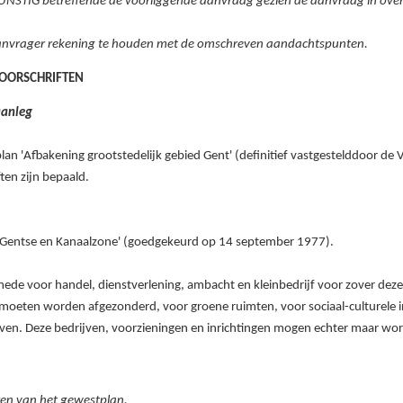
NSTIG betreffende de voorliggende aanvraag gezien de aanvraag in over
 aanvrager rekening te houden met de omschreven aandachtspunten.
VOORSCHRIFTEN
aanleg
gsplan 'Afbakening grootstedelijk gebied Gent' (definitief vastgestelddoor d
en zijn bepaald.
 'Gentse en Kanaalzone' (goedgekeurd op 14
september
1977).
e voor handel, dienstverlening, ambacht en kleinbedrijf voor zover deze
moeten worden afgezonderd, voor groene ruimten, voor sociaal-culturele i
ijven. Deze bedrijven, voorzieningen en inrichtingen mogen echter maar wo
ten van het gewestplan.