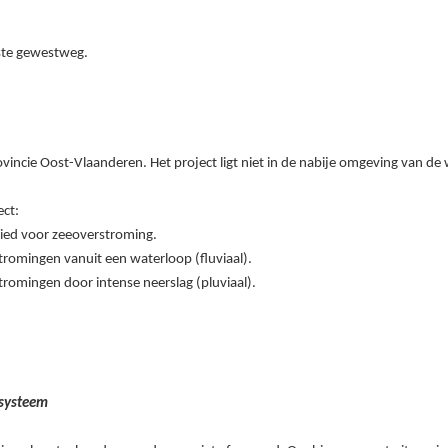
ste gewestweg.
ovincie Oost-Vlaanderen. Het project ligt niet in de nabije omgeving van de
ect:
bied voor zeeoverstroming.
stromingen vanuit een waterloop (fluviaal).
stromingen door intense neerslag (pluviaal).
rsysteem