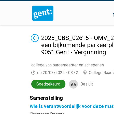
Terug
2025_CBS_02615 - OMV_20
een bijkomende parkeerpla
9051 Gent - Vergunning
college van burgemeester en schepenen
do 20/03/2025 - 08:32
College Raad
Goedgekeurd
Besluit
Samenstelling
Wie is verantwoordelijk voor deze mat