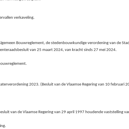
ervallen verkaveling.
 Algemeen Bouwreglement, de stedenbouwkundige verordening van de Stad G
eenteraadsbesluit van 25
maart
2024, van kracht sinds 27
mei
2024.
 bouwreglement.
aterverordening 2023. (Besluit van de Vlaamse Regering van 10
februari
2
esluit van de Vlaamse Regering van 29
april
1997 houdende vaststelling v
ing.