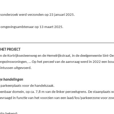
eidsonderzoek werd verzonden op 23
januari
2025.
jk omgevingsambtenaar op 13
maart
2025.
 HET PROJECT
n de Kortrijksesteenweg en de Hemelrijkstraat, in de deelgemeente Sint-D
ergezinswoningen, … Op het perceel van de aanvraag werd in 2022 een b
intussen uitgevoerd.
ge handelingen
 parkeerplaats voor de handelszaak.
nbaar domein, op ca. 7,8 m van de linker perceelsgrens. De staanplaats wo
vraagd in functie van het voorzien van een laad/los/parkeerzone voor zowel
ijn bekend: