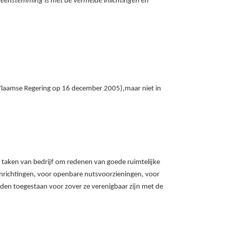
eenstemming is met de vermelde inlichtingen en
e Vlaamse Regering op 16
december
2005),maar niet in
 taken van bedrijf om redenen van goede ruimtelijke
nrichtingen, voor openbare nutsvoorzieningen, voor
rden toegestaan voor zover ze verenigbaar zijn met de