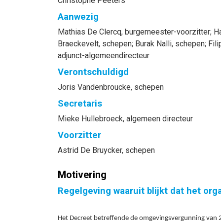
Christophe Peeters
Aanwezig
Mathias
De Clercq
, burgemeester-voorzitter
;
H
Braeckevelt
, schepen
;
Burak
Nalli
, schepen
;
Fili
adjunct-algemeendirecteur
Verontschuldigd
Joris
Vandenbroucke
, schepen
Secretaris
Mieke
Hullebroeck
, algemeen directeur
Voorzitter
Astrid
De Bruycker
, schepen
Motivering
Regelgeving waaruit blijkt dat het or
Het Decreet betreffende de omgevingsvergunning van 25