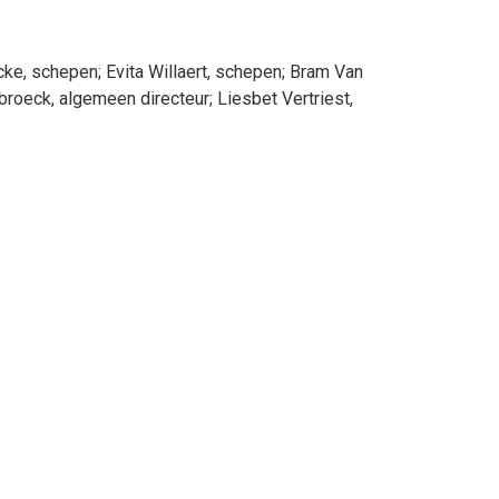
cke
, schepen
;
Evita
Willaert
, schepen
;
Bram
Van
ebroeck
, algemeen directeur
;
Liesbet
Vertriest
,