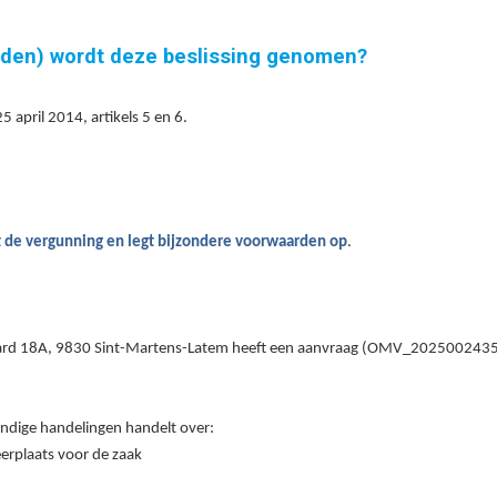
nden) wordt deze beslissing genomen?
april 2014, artikels 5 en 6.
t
de vergunning
en legt bijzondere voorwaarden op
.
rd 18A, 9830 Sint-Martens-Latem heeft een aanvraag (OMV_2025002435) i
dige handelingen handelt over:
erplaats voor de zaak