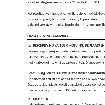
• Kadastrale gegevens
:
afdeling 25 sectie C nr. 102T
Het resultaat van het ontvankelijkheids- en volledigh
De aanvraag volgde de vereenvoudigde procedure.
Volgend verslag werd uitgebracht door de gemeenteli
OMSCHRIJVING AANVRAAG
BESCHRIJVING VAN DE OMGEVING, DE PLAATS EN
De aanvraag is gelegen op de hoek van het rondpunt va
baanwinkels, vrijstaande woningen, handelszaken, me
met kantoorruimte en 2 appartementen. Dit gebouw is 
Beschrijving van de aangevraagde stedenbouwkundi
De aanvraag betreft het aanleggen van een bijkomende
Deze autostaanplaats wordt aangelegd dwars op het ope
3 m en een diepte van 6 m. De autostaanplaats wordt ge
HISTORIEK
Volgende vergunningen, meldingen en/of weigeringen z