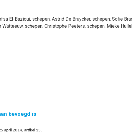
afsa
El-Bazioui
, schepen
;
Astrid
De Bruycker
, schepen
;
Sofie
Bra
p
Watteeuw
, schepen
;
Christophe
Peeters
, schepen
;
Mieke
Hull
gaan bevoegd is
 april 2014, artikel 15.