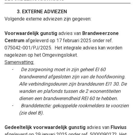
EXTERNE ADVIEZEN
Volgende externe adviezen zijn gegeven:
Voorwaardelijk gunstig
advies van
Brandweerzone
Centrum
afgeleverd op 17
februari
2025 onder ref.
075042-001/PJ/2025.
Het integrale advies kan worden
nagelezen op het Omgevingsloket.
Samenvatting:
-
De zorgwoning moet in zijn geheel EI 60
brandwerend afgesloten zijn van de hoofdwoning.
Alle verbindingsdeuren zijn branddeuren EI1 30. De
wanden en plafonds tussen de 2 woonentiteiten
dienen een brandwerendheid REI 60 te hebben.
-
Branddetectie: gekoppelde rookmelders te voorzien
(zie deel B).
Gedeeltelijk voorwaardelijk gunstig
advies van
Fluvius
afgeleverd op 29
januari
2025 onder ref. 5000090272. Het