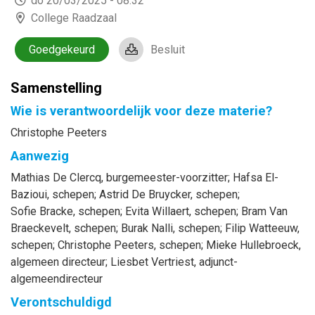
do 20/03/2025 - 08:32
College Raadzaal
Goedgekeurd
Besluit
Samenstelling
Wie is verantwoordelijk voor deze materie?
Christophe Peeters
Aanwezig
Mathias
De Clercq
, burgemeester-voorzitter
;
Hafsa
El-
Bazioui
, schepen
;
Astrid
De Bruycker
, schepen
;
Sofie
Bracke
, schepen
;
Evita
Willaert
, schepen
;
Bram
Van
Braeckevelt
, schepen
;
Burak
Nalli
, schepen
;
Filip
Watteeuw
,
schepen
;
Christophe
Peeters
, schepen
;
Mieke
Hullebroeck
,
algemeen directeur
;
Liesbet
Vertriest
, adjunct-
algemeendirecteur
Verontschuldigd