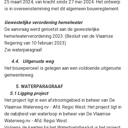
25
maart
2024, van kracht sinds 27
mei
2024.
Het ontwerp
is in overeenstemming met dit algemeen bouwreglement.
Gewestelijke verordening hemelwater
De aanvraag werd getoetst aan de gewestelijke
hemelwaterverordening 2023. (Besluit van de Vlaamse
Regering van 10
februari
2023)
Zie waterparagraaf.
4.4.
Uitgeruste weg
Het bouwperceel is gelegen aan een voldoende uitgeruste
gemeenteweg.
WATERPARAGRAAF
5.1 Ligging project
Het project ligt in een afstroomgebied in beheer van De
Vlaamse Waterweg nv - Afd. Regio West. Het project ligt in
de nabijheid van waterloop in beheer van De Vlaamse
Waterweg nv - Afd. Regio West.
Volgens de kaarten bij het Watertoetsbesluit is het project: