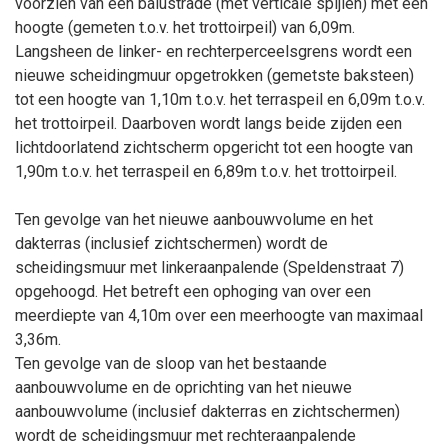
voorzien van een balustrade (met verticale spijlen) met een
hoogte (gemeten t.o.v. het trottoirpeil) van 6,09m.
Langsheen de linker- en rechterperceelsgrens wordt een
nieuwe scheidingmuur opgetrokken (gemetste baksteen)
tot een hoogte van 1,10m t.o.v. het terraspeil en 6,09m t.o.v.
het trottoirpeil. Daarboven wordt langs beide zijden een
lichtdoorlatend zichtscherm opgericht tot een hoogte van
1,90m t.o.v. het terraspeil en 6,89m t.o.v. het trottoirpeil.
Ten gevolge van het nieuwe aanbouwvolume en het
dakterras (inclusief zichtschermen) wordt de
scheidingsmuur met linkeraanpalende (Speldenstraat 7)
opgehoogd. Het betreft een ophoging van over een
meerdiepte van 4,10m over een meerhoogte van maximaal
3,36m.
Ten gevolge van de sloop van het bestaande
aanbouwvolume en de oprichting van het nieuwe
aanbouwvolume (inclusief dakterras en zichtschermen)
wordt de scheidingsmuur met rechteraanpalende