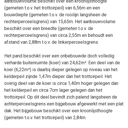
aanbouwvolume beschikt over een kroonlijsthoogte
(gemeten t.o.v. het trottoirpeil) van 6,56m en een
bouwdiepte (gemeten t.o.v. de rooilijn langsheen de
rechterperceelsgrens) van 15,65m. Het aanbouwvolume
beschikt over een breedte (gemeten t.o.v. de
rechterperceelsgrens) van circa 2,55m en behoudt een
afstand van 2,88m t.o.v. de linkerperceelsgrens.
Het pand beschikt over een onbebouwde doch volledig
verharde buitenruimte (koer) van 24,62m². Een deel van de
koer (6,22m²) is daarbij dieper gelegen op niveau van het
kelderpeil zijnde 1,47m dieper dan het trottoirpeil. Het
overig deel van de koer is circa 1,40m hoger gelegen dan
het kelderpeil en circa 7cm lager gelegen dan het
trottoirpeil. Op dit deel bevindt zich palend langsheen de
achterperceelsgrens een bijgebouw afgewerkt met een plat
dak. Het bijgebouw beschikt over een kroonlijsthoogte
(gemeten t.o.v. het trottoirpeil) van 2,84m.