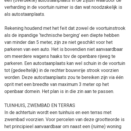
een (overdekte) autostaanplaats in de zijtuin waardoor de
verharding in de voortuin ruimer is dan wat noodzakelijk is
als autostaanplaats.
Rekening houdend met het feit dat zowel de voortuinstrook
als de inpandige ‘technische berging’ een diepte hebben
van minder dan 5
meter, zijn ze niet geschikt voor het
parkeren van een auto. Het is bovendien niet aanvaardbaar
om meerdere wagens haaks tov de openbare rijweg te
parkeren. Een autostaanplaats kan wel schuin in de voortuin
tot (gedeeltelijk) in de rechter bouwvrije strook voorzien
worden. Deze autostaanplaats zou te bereiken zijn via één
oprit
met een breedte van maximum 3
meter op het
openbaar domein. Het plan is in die zin aan te passen.
TUINHUIS, ZWEMBAD EN TERRAS
In de achtertuin wordt een tuinhuis en een terras met
zwembad voorzien. Voor percelen van deze grootteorde is
het principieel aanvaardbaar om naast een (ruime) woning