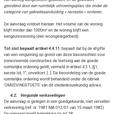
geordend door een ruimtelijk uitvoeringsplan, die onder de
categorie van gebiedsaanduiding « recreatie » sorteren.
De aanvraag voldoet hieraan. Het volume van de woning
blijft minder dan 1000m³ en de woning blijft een
eengezinswoning (één woongelegenheid).
Tot slot bepaalt artikel 4.4.11
. bepaalt dat bij de afgifte
van een vergunning op grond van deze basisrechten voor
zonevreemde constructies de toetsing aan de goede
ruimtelijke ordening geldt, vermeld in artikel 4.3.1, §1,
eerste lid, 1°, onverkort. [...]. De beoordeling van de goede
ruimtelijke ordening wordt behandeld onder de rubriek
‘OMGEVINGSTOETS’ van dit stedenbouwkundig advies.
4.2.
Vergunde verkavelingen
De aanvraag is gelegen in een goedgekeurde, niet vervallen
verkaveling (ref. nr. 1981 MA 012/01 van 15
maart
1982).
De aanvraag heeft betrekking op lot 28.