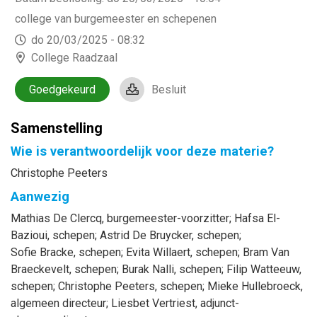
college van burgemeester en schepenen
do 20/03/2025 - 08:32
College Raadzaal
Goedgekeurd
Besluit
Samenstelling
Wie is verantwoordelijk voor deze materie?
Christophe Peeters
Aanwezig
Mathias
De Clercq
, burgemeester-voorzitter
;
Hafsa
El-
Bazioui
, schepen
;
Astrid
De Bruycker
, schepen
;
Sofie
Bracke
, schepen
;
Evita
Willaert
, schepen
;
Bram
Van
Braeckevelt
, schepen
;
Burak
Nalli
, schepen
;
Filip
Watteeuw
,
schepen
;
Christophe
Peeters
, schepen
;
Mieke
Hullebroeck
,
algemeen directeur
;
Liesbet
Vertriest
, adjunct-