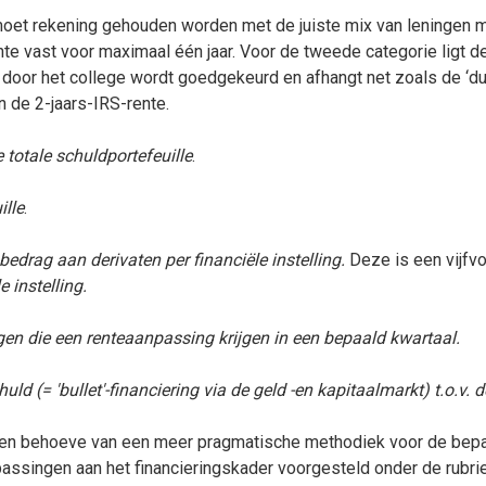
e moet rekening gehouden worden met de juiste mix van leningen 
nte vast voor maximaal één jaar. Voor de tweede categorie ligt de 
oor het college wordt goedgekeurd en afhangt net zoals de ‘dur
n de 2-jaars-IRS-rente.
e totale schuldportefeuille
.
ille
.
edrag aan derivaten per financiële instelling.
Deze is een vijfv
 instelling.
 die een renteaanpassing krijgen in een bepaald kwartaal.
 (= 'bullet'-financiering via de geld -en kapitaalmarkt) t.o.v. de
 ten behoeve van een meer pragmatische methodiek voor de bepal
singen aan het financieringskader voorgesteld onder de rubrieke