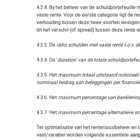
4.2.4. Bij het beheer van de schuldportefeuill
vaste rente. Voor de eerste categorie ligt de re
verhouding tussen deze twee soorten leningen d
én het verschil (of spread) tussen deze rente e
4.3.3. De
ratio schulden met vaste rente t.o.v. d
4.3.4. De ‘
duration’ van de totale schuldportefeu
4.3.5. Het
maximum totaal uitstaand notioneel b
nominaal bedrag aan beleggingen per financiële
4.3.6. Het
maximum percentage van bankleningen
4.3.7. Het
maximum percentage alternatieve schuld
Ter optimalisatie van het renterisicobeheer en
vast/variabel worden volgende essentiële aanpas