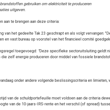
ele brandstoffen gebruiken om elektriciteit te produceren
gaties uitgeven.
 aan te brengen aan deze criteria:
ling van het gedeelte Tak 23 geschrapt en als volgt vervangen: "D
n en vast bureau op voorstel van het financieel comité goedgek
ringsregel toegevoegd:
“
Deze specifieke sectoruitsluiting geldt n
die zelf energie produceren door middel van fossiele brandstof
andaag onder andere volgende beslissingscriteria en limieten, wa
ptijd van de schuldportefeuille moet voldoen aan de criteria d
 hoogte van de 10-jaars-IRS-rente en het verschil (of spread) tus