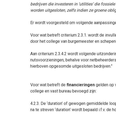
bedrijven die investeren in ‘utilities’ die fossi
worden uitgesloten, zelfs indien ze groene obli
Er wordt voorgesteld om volgende aanpassingen
Voor wat betreft criterium 2.3.1. wordt de invul
door het college van burgemeester en schepene
Aan criterium 2.3.4.2 wordt volgende uitzonde
nutsvoorzieningen, behalve voor netbeheerders 
hierboven opgesomde uitgesloten bedrijven.”
Voor wat betreft de
financieringen
gelden op v
college en vast bureau bevoegd zijn:
4.2.3. De ‘duration’ of gewogen gemiddelde loo
na te streven ‘duration’ wordt bepaald i.f.v. de