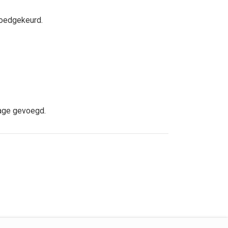
goedgekeurd.
lage gevoegd.