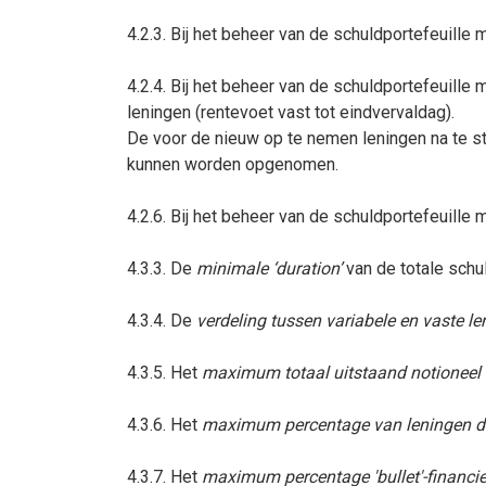
4.2.3. Bij het beheer van de schuldportefeuill
4.2.4. Bij het beheer van de schuldportefeuill
leningen (rentevoet vast tot eindvervaldag).
De voor de nieuw op te nemen leningen na te st
kunnen worden opgenomen.
4.2.6. Bij het beheer van de schuldportefeuille
4.3.3. De
minimale ‘duration’
van de totale schul
4.3.4. De
verdeling tussen variabele en vaste l
4.3.5. Het
maximum totaal uitstaand notioneel be
4.3.6. Het
maximum percentage van leningen die 
4.3.7. Het
maximum percentage 'bullet'-financieri