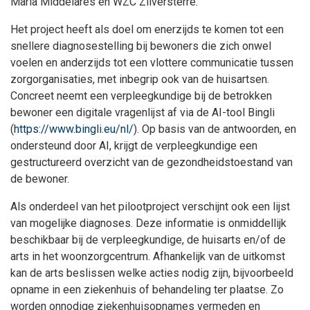
Maria Middelares en WZC Zilversterre.
Het project heeft als doel om enerzijds te komen tot een
snellere diagnosestelling bij bewoners die zich onwel
voelen en anderzijds tot een vlottere communicatie tussen
zorgorganisaties, met inbegrip ook van de huisartsen.
Concreet neemt een verpleegkundige bij de betrokken
bewoner een digitale vragenlijst af via de AI-tool Bingli
(
https://www.bingli.eu/nl/
). Op basis van de antwoorden, en
ondersteund door AI, krijgt de verpleegkundige een
gestructureerd overzicht van de gezondheidstoestand van
de bewoner.
Als onderdeel van het pilootproject verschijnt ook een lijst
van mogelijke diagnoses. Deze informatie is onmiddellijk
beschikbaar bij de verpleegkundige, de huisarts en/of de
arts in het woonzorgcentrum. Afhankelijk van de uitkomst
kan de arts beslissen welke acties nodig zijn, bijvoorbeeld
opname in een ziekenhuis of behandeling ter plaatse. Zo
worden onnodige ziekenhuisopnames vermeden en