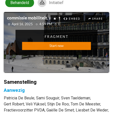
Behandeld
Initiatief
Samenstelling
Aanwezig
Patricia
De Beule
;
Sami
Souguir
;
Sven
Taeldeman
;
Gert
Robert
;
Veli
Yüksel
;
Stijn
De Roo
;
Tom
De Meester
,
Fractievoorzitter PVDA
;
Gaëlle
De Smet
;
Liesbet
De Weder
;