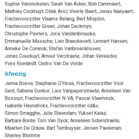
Sophie
Vanonckelen
;
Sarah
Van Acker
;
Bob
Cammaert
;
Mathieu
Cockhuyt
;
Dilek
Arici
;
Veerle
Baert
;
Jonas
Naeyaert
,
Fractievoorzitter Vlaams Belang
;
Bert
Misplon
,
Fractievoorzitter Groen
;
Johan
Deckmyn
;
Christophe
Peeters
;
Joris
Vandenbroucke
;
Emmanuelle
Mussche
;
Lien
Braeckevelt
;
Lennert
Hansen
;
Anneke
De Coninck
;
Stefan
Vanbroeckhoven
;
Jonas
Couckuyt
;
Arnout
Verstraete
;
Johan
Vereecke
;
Yves
Roelandt
;
Cedric
Van De Velde
Afwezig
Jenna
Boeve
;
Stephanie
D'Hose
, Fractievoorzitter Voor
Gent
;
Sabena
Donkor
;
Lies
Vanpeperstraete
;
Anneleen
Van
Bossuyt
, Fractievoorzitter N-VA
;
Pascal
Vlaeminck
;
Isabelle
Heyndrickx
, Fractievoorzitter cd&v
;
Simon
Smagghe
;
Julie
Steendam
;
Yüksel
Kalaz
;
Barbara
Bonte
;
Tom
Van Dyck
;
Anneleen
Schelstraete
;
Maarten
De Grauw
;
Bart
Tembuyser
;
Jeroen
Paeleman
;
Sherley
Blomme