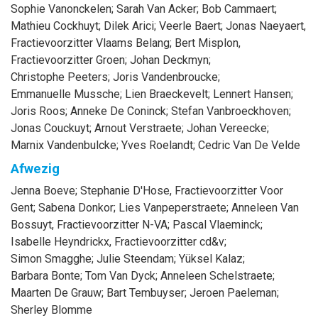
Sophie
Vanonckelen
;
Sarah
Van Acker
;
Bob
Cammaert
;
Mathieu
Cockhuyt
;
Dilek
Arici
;
Veerle
Baert
;
Jonas
Naeyaert
,
Fractievoorzitter Vlaams Belang
;
Bert
Misplon
,
Fractievoorzitter Groen
;
Johan
Deckmyn
;
Christophe
Peeters
;
Joris
Vandenbroucke
;
Emmanuelle
Mussche
;
Lien
Braeckevelt
;
Lennert
Hansen
;
Joris
Roos
;
Anneke
De Coninck
;
Stefan
Vanbroeckhoven
;
Jonas
Couckuyt
;
Arnout
Verstraete
;
Johan
Vereecke
;
Marnix
Vandenbulcke
;
Yves
Roelandt
;
Cedric
Van De Velde
Afwezig
Jenna
Boeve
;
Stephanie
D'Hose
, Fractievoorzitter Voor
Gent
;
Sabena
Donkor
;
Lies
Vanpeperstraete
;
Anneleen
Van
Bossuyt
, Fractievoorzitter N-VA
;
Pascal
Vlaeminck
;
Isabelle
Heyndrickx
, Fractievoorzitter cd&v
;
Simon
Smagghe
;
Julie
Steendam
;
Yüksel
Kalaz
;
Barbara
Bonte
;
Tom
Van Dyck
;
Anneleen
Schelstraete
;
Maarten
De Grauw
;
Bart
Tembuyser
;
Jeroen
Paeleman
;
Sherley
Blomme