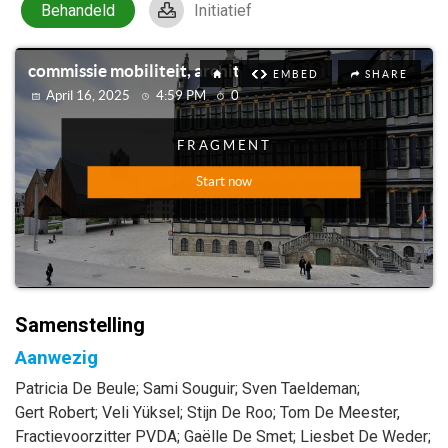
Behandeld
Initiatief
Samenstelling
Aanwezig
Patricia
De Beule
;
Sami
Souguir
;
Sven
Taeldeman
;
Gert
Robert
;
Veli
Yüksel
;
Stijn
De Roo
;
Tom
De Meester
,
Fractievoorzitter PVDA
;
Gaëlle
De Smet
;
Liesbet
De Weder
;