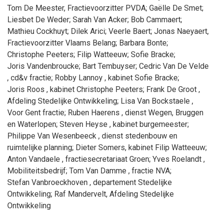
Tom
De Meester
, Fractievoorzitter PVDA
;
Gaëlle
De Smet
;
Liesbet
De Weder
;
Sarah
Van Acker
;
Bob
Cammaert
;
Mathieu
Cockhuyt
;
Dilek
Arici
;
Veerle
Baert
;
Jonas
Naeyaert
,
Fractievoorzitter Vlaams Belang
;
Barbara
Bonte
;
Christophe
Peeters
;
Filip
Watteeuw
;
Sofie
Bracke
;
Joris
Vandenbroucke
;
Bart
Tembuyser
;
Cedric
Van De Velde
, cd&v fractie
;
Robby
Lannoy
, kabinet Sofie Bracke
;
Joris
Roos
, kabinet Christophe Peeters
;
Frank
De Groot
,
Afdeling Stedelijke Ontwikkeling
;
Lisa
Van Bockstaele
,
Voor Gent fractie
;
Ruben
Haerens
, dienst Wegen, Bruggen
en Waterlopen
;
Steven
Heyse
, kabinet burgemeester
;
Philippe
Van Wesenbeeck
, dienst stedenbouw en
ruimtelijke planning
;
Dieter
Somers
, kabinet Filip Watteeuw
;
Anton
Vandaele
, fractiesecretariaat Groen
;
Yves
Roelandt
,
Mobiliteitsbedrijf
;
Tom
Van Damme
, fractie NVA
;
Stefan
Vanbroeckhoven
, departement Stedelijke
Ontwikkeling
;
Raf
Mandervelt
, Afdeling Stedelijke
Ontwikkeling