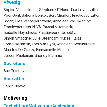
Afwezig
Sophie
Vanonckelen
;
Stephanie
D'Hose
, Fractievoorzitter
Voor Gent
;
Sabena
Donkor
;
Bert
Misplon
, Fractievoorzitter
Groen
;
Lies
Vanpeperstraete
;
Anneleen
Van Bossuyt
,
Fractievoorzitter N-VA
;
Pascal
Vlaeminck
;
Isabelle
Heyndrickx
, Fractievoorzitter cd&v
;
Simon
Smagghe
;
Julie
Steendam
;
Yüksel
Kalaz
;
Johan
Deckmyn
;
Tom
Van Dyck
;
Anneleen
Schelstraete
;
Maarten
De Grauw
;
Emmanuelle
Mussche
;
Jeroen
Paeleman
;
Sherley
Blomme
Secretaris
Bart
Tembuyser
Voorzitter
Jenna
Boeve
Motivering
Toelichting/Motivering/Aanleiding