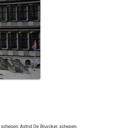
, schepen
;
Astrid
De Bruycker
, schepen
;