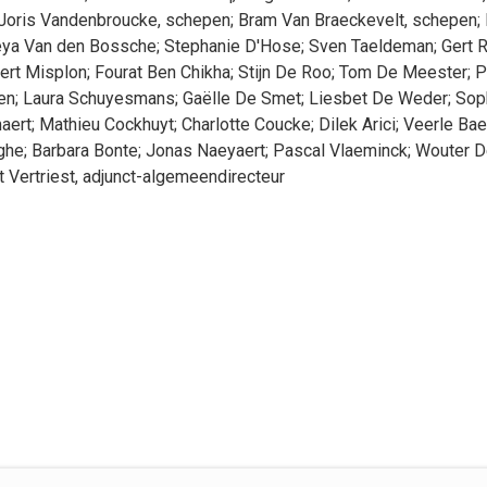
Joris
Vandenbroucke
, schepen
;
Bram
Van Braeckevelt
, schepen
;
eya
Van den Bossche
;
Stephanie
D'Hose
;
Sven
Taeldeman
;
Gert
R
ert
Misplon
;
Fourat
Ben Chikha
;
Stijn
De Roo
;
Tom
De Meester
;
P
en
;
Laura
Schuyesmans
;
Gaëlle
De Smet
;
Liesbet
De Weder
;
Sop
aert
;
Mathieu
Cockhuyt
;
Charlotte
Coucke
;
Dilek
Arici
;
Veerle
Bae
ghe
;
Barbara
Bonte
;
Jonas
Naeyaert
;
Pascal
Vlaeminck
;
Wouter
D
t
Vertriest
, adjunct-algemeendirecteur