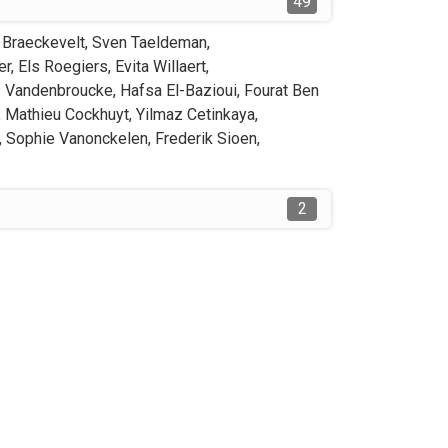
49
 Braeckevelt
,
Sven
Taeldeman
,
er
,
Els
Roegiers
,
Evita
Willaert
,
s
Vandenbroucke
,
Hafsa
El-Bazioui
,
Fourat
Ben
,
Mathieu
Cockhuyt
,
Yilmaz
Cetinkaya
,
,
Sophie
Vanonckelen
,
Frederik
Sioen
,
2