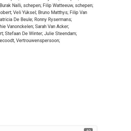
Burak
Nalli
, schepen
;
Filip
Watteeuw
, schepen
;
obert
;
Veli
Yüksel
;
Bruno
Matthys
;
Filip
Van
atricia
De Beule
;
Ronny
Rysermans
;
hie
Vanonckelen
;
Sarah
Van Acker
;
rt
;
Stefaan
De Winter
;
Julie
Steendam
;
ecoodt
, Vertrouwenspersoon
;