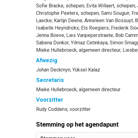
Sofie
Bracke
, schepen
;
Evita
Willaert
, schepen
;
Christophe
Peeters
, schepen
;
Sami
Souguir
;
Fr
Laecke
;
Karlijn
Deene
;
Anneleen
Van Bossuyt
;
B
Isabelle
Heyndrickx
;
Els
Roegiers
;
Frederik
Sio
Jenna
Boeve
;
Lies
Vanpeperstraete
;
Bob
Camm
Sabena
Donkor
;
Yilmaz
Cetinkaya
;
Simon
Smag
Mieke
Hullebroeck
, algemeen directeur
;
Liesbe
Afwezig
Johan
Deckmyn
;
Yüksel
Kalaz
Secretaris
Mieke
Hullebroeck
, algemeen directeur
Voorzitter
Rudy
Coddens
, voorzitter
Stemming op het agendapunt