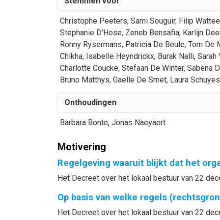
Stemmen voor
Christophe
Peeters
,
Sami
Souguir
,
Filip
Watte
Stephanie
D'Hose
,
Zeneb
Bensafia
,
Karlijn
Dee
Ronny
Rysermans
,
Patricia
De Beule
,
Tom
De 
Chikha
,
Isabelle
Heyndrickx
,
Burak
Nalli
,
Sarah
Charlotte
Coucke
,
Stefaan
De Winter
,
Sabena
D
Bruno
Matthys
,
Gaëlle
De Smet
,
Laura
Schuye
Onthoudingen
Barbara
Bonte
,
Jonas
Naeyaert
Motivering
Regelgeving waaruit blijkt dat het or
Het Decreet over het lokaal bestuur van 22 dece
Op basis van welke regels (rechtsgro
Het Decreet over het lokaal bestuur van 22 dece