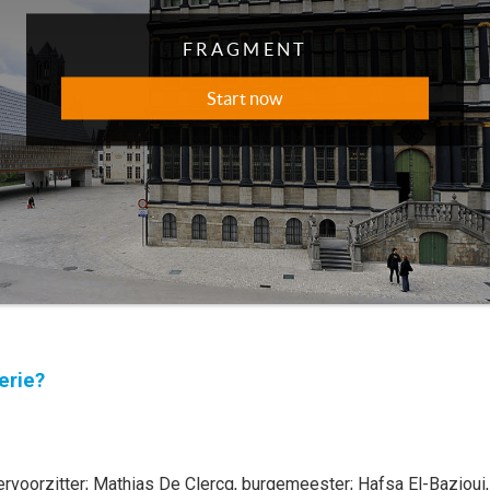
erie?
ervoorzitter
;
Mathias
De Clercq
, burgemeester
;
Hafsa
El-Bazioui