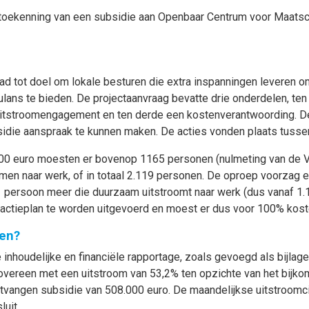
 toekenning van een subsidie aan Openbaar Centrum voor Maatscha
ad tot doel om lokale besturen die extra inspanningen leveren o
mulans te bieden. De projectaanvraag bevatte drie onderdelen, t
uitstroomengagement en ten derde een kostenverantwoording. De
sidie aanspraak te kunnen maken. De acties vonden plaats tus
.000 euro moesten er bovenop 1165 personen (nulmeting van de
en naar werk, of in totaal 2.119 personen. De oproep voorzag e
 persoon meer die duurzaam uitstroomt naar werk (dus vanaf 1
t actieplan te worden uitgevoerd en moest er dus voor 100% ko
en?
 inhoudelijke en financiële rapportage, zoals gevoegd als bijlage
 overeen met een uitstroom van 53,2% ten opzichte van het bij
ontvangen subsidie van 508.000 euro. De maandelijkse uitstroom
luit.