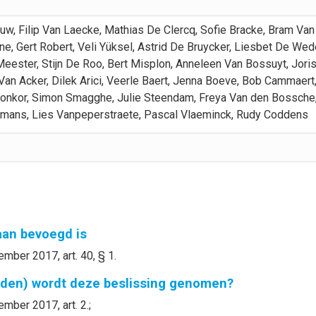
euw
,
Filip
Van Laecke
,
Mathias
De Clercq
,
Sofie
Bracke
,
Bram
Van
ne
,
Gert
Robert
,
Veli
Yüksel
,
Astrid
De Bruycker
,
Liesbet
De Wed
Meester
,
Stijn
De Roo
,
Bert
Misplon
,
Anneleen
Van Bossuyt
,
Jori
Van Acker
,
Dilek
Arici
,
Veerle
Baert
,
Jenna
Boeve
,
Bob
Cammaert
onkor
,
Simon
Smagghe
,
Julie
Steendam
,
Freya
Van den Bossche
smans
,
Lies
Vanpeperstraete
,
Pascal
Vlaeminck
,
Rudy
Coddens
gaan bevoegd is
mber 2017, art. 40, § 1.
nden) wordt deze beslissing genomen?
mber 2017, art. 2.;