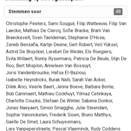
Stemmen voor
48
Christophe
Peeters
,
Sami
Souguir
,
Filip
Watteeuw
,
Filip
Van
Laecke
,
Mathias
De Clercq
,
Sofie
Bracke
,
Bram
Van
Braeckevelt
,
Sven
Taeldeman
,
Stephanie
D'Hose
,
Zeneb
Bensafia
,
Karlijn
Deene
,
Gert
Robert
,
Veli
Yüksel
,
Astrid
De Bruycker
,
Liesbet
De Weder
,
Els
Roegiers
,
Evita
Willaert
,
Ronny
Rysermans
,
Patricia
De Beule
,
Stijn
De
Roo
,
Bert
Misplon
,
Anneleen
Van Bossuyt
,
Joris
Vandenbroucke
,
Hafsa
El-Bazioui
,
Isabelle
Heyndrickx
,
Burak
Nalli
,
Sarah
Van Acker
,
Dilek
Arici
,
Veerle
Baert
,
Jenna
Boeve
,
Barbara
Bonte
,
Bob
Cammaert
,
Mathieu
Cockhuyt
,
Yilmaz
Cetinkaya
,
Charlotte
Coucke
,
Stefaan
De Winter
,
Sabena
Donkor
,
Jonas
Naeyaert
,
Simon
Smagghe
,
Julie
Steendam
,
Sophie
Vanonckelen
,
Frederik
Sioen
,
Bruno
Matthys
,
Gaëlle
De Smet
,
Laura
Schuyesmans
,
Lies
Vanpeperstraete
,
Pascal
Vlaeminck
,
Rudy
Coddens