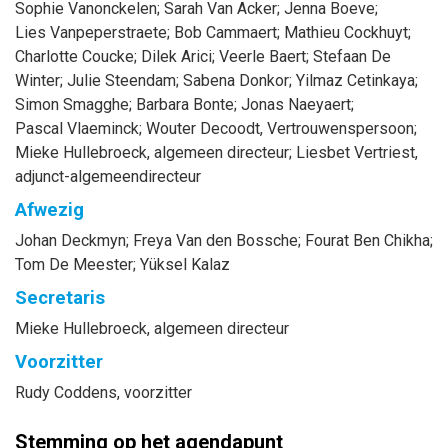
Sophie
Vanonckelen
;
Sarah
Van Acker
;
Jenna
Boeve
;
Lies
Vanpeperstraete
;
Bob
Cammaert
;
Mathieu
Cockhuyt
;
Charlotte
Coucke
;
Dilek
Arici
;
Veerle
Baert
;
Stefaan
De
Winter
;
Julie
Steendam
;
Sabena
Donkor
;
Yilmaz
Cetinkaya
;
Simon
Smagghe
;
Barbara
Bonte
;
Jonas
Naeyaert
;
Pascal
Vlaeminck
;
Wouter
Decoodt
, Vertrouwenspersoon
;
Mieke
Hullebroeck
, algemeen directeur
;
Liesbet
Vertriest
,
adjunct-algemeendirecteur
Afwezig
Johan
Deckmyn
;
Freya
Van den Bossche
;
Fourat
Ben Chikha
;
Tom
De Meester
;
Yüksel
Kalaz
Secretaris
Mieke
Hullebroeck
, algemeen directeur
Voorzitter
Rudy
Coddens
, voorzitter
Stemming op het agendapunt