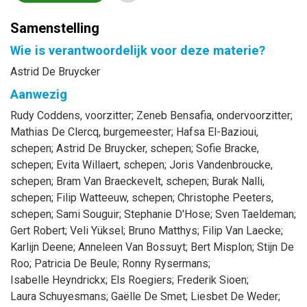
Samenstelling
Wie is verantwoordelijk voor deze materie?
Astrid De Bruycker
Aanwezig
Rudy
Coddens
, voorzitter
;
Zeneb
Bensafia
, ondervoorzitter
;
Mathias
De Clercq
, burgemeester
;
Hafsa
El-Bazioui
,
schepen
;
Astrid
De Bruycker
, schepen
;
Sofie
Bracke
,
schepen
;
Evita
Willaert
, schepen
;
Joris
Vandenbroucke
,
schepen
;
Bram
Van Braeckevelt
, schepen
;
Burak
Nalli
,
schepen
;
Filip
Watteeuw
, schepen
;
Christophe
Peeters
,
schepen
;
Sami
Souguir
;
Stephanie
D'Hose
;
Sven
Taeldeman
;
Gert
Robert
;
Veli
Yüksel
;
Bruno
Matthys
;
Filip
Van Laecke
;
Karlijn
Deene
;
Anneleen
Van Bossuyt
;
Bert
Misplon
;
Stijn
De
Roo
;
Patricia
De Beule
;
Ronny
Rysermans
;
Isabelle
Heyndrickx
;
Els
Roegiers
;
Frederik
Sioen
;
Laura
Schuyesmans
;
Gaëlle
De Smet
;
Liesbet
De Weder
;