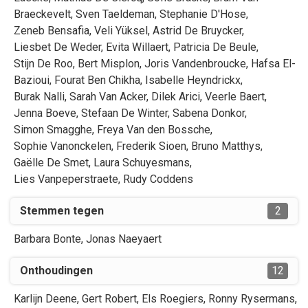
Braeckevelt
,
Sven
Taeldeman
,
Stephanie
D'Hose
,
Zeneb
Bensafia
,
Veli
Yüksel
,
Astrid
De Bruycker
,
Liesbet
De Weder
,
Evita
Willaert
,
Patricia
De Beule
,
Stijn
De Roo
,
Bert
Misplon
,
Joris
Vandenbroucke
,
Hafsa
El-
Bazioui
,
Fourat
Ben Chikha
,
Isabelle
Heyndrickx
,
Burak
Nalli
,
Sarah
Van Acker
,
Dilek
Arici
,
Veerle
Baert
,
Jenna
Boeve
,
Stefaan
De Winter
,
Sabena
Donkor
,
Simon
Smagghe
,
Freya
Van den Bossche
,
Sophie
Vanonckelen
,
Frederik
Sioen
,
Bruno
Matthys
,
Gaëlle
De Smet
,
Laura
Schuyesmans
,
Lies
Vanpeperstraete
,
Rudy
Coddens
Stemmen tegen
2
Barbara
Bonte
,
Jonas
Naeyaert
Onthoudingen
12
Karlijn
Deene
,
Gert
Robert
,
Els
Roegiers
,
Ronny
Rysermans
,