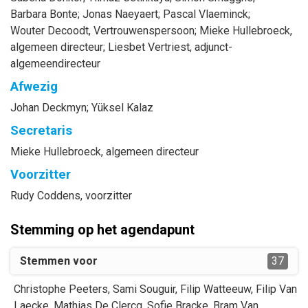
Barbara
Bonte
;
Jonas
Naeyaert
;
Pascal
Vlaeminck
;
Wouter
Decoodt
, Vertrouwenspersoon
;
Mieke
Hullebroeck
,
algemeen directeur
;
Liesbet
Vertriest
, adjunct-
algemeendirecteur
Afwezig
Johan
Deckmyn
;
Yüksel
Kalaz
Secretaris
Mieke
Hullebroeck
, algemeen directeur
Voorzitter
Rudy
Coddens
, voorzitter
Stemming op het agendapunt
Stemmen voor
37
Christophe
Peeters
,
Sami
Souguir
,
Filip
Watteeuw
,
Filip
Van
Laecke
,
Mathias
De Clercq
,
Sofie
Bracke
,
Bram
Van