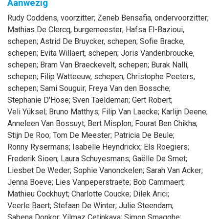
Aanwezig
Rudy
Coddens
, voorzitter
;
Zeneb
Bensafia
, ondervoorzitter
;
Mathias
De Clercq
, burgemeester
;
Hafsa
El-Bazioui
,
schepen
;
Astrid
De Bruycker
, schepen
;
Sofie
Bracke
,
schepen
;
Evita
Willaert
, schepen
;
Joris
Vandenbroucke
,
schepen
;
Bram
Van Braeckevelt
, schepen
;
Burak
Nalli
,
schepen
;
Filip
Watteeuw
, schepen
;
Christophe
Peeters
,
schepen
;
Sami
Souguir
;
Freya
Van den Bossche
;
Stephanie
D'Hose
;
Sven
Taeldeman
;
Gert
Robert
;
Veli
Yüksel
;
Bruno
Matthys
;
Filip
Van Laecke
;
Karlijn
Deene
;
Anneleen
Van Bossuyt
;
Bert
Misplon
;
Fourat
Ben Chikha
;
Stijn
De Roo
;
Tom
De Meester
;
Patricia
De Beule
;
Ronny
Rysermans
;
Isabelle
Heyndrickx
;
Els
Roegiers
;
Frederik
Sioen
;
Laura
Schuyesmans
;
Gaëlle
De Smet
;
Liesbet
De Weder
;
Sophie
Vanonckelen
;
Sarah
Van Acker
;
Jenna
Boeve
;
Lies
Vanpeperstraete
;
Bob
Cammaert
;
Mathieu
Cockhuyt
;
Charlotte
Coucke
;
Dilek
Arici
;
Veerle
Baert
;
Stefaan
De Winter
;
Julie
Steendam
;
Sabena
Donkor
;
Yilmaz
Cetinkaya
;
Simon
Smagghe
;