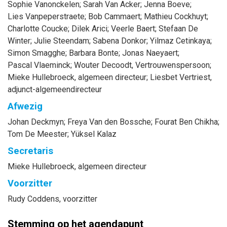
Sophie
Vanonckelen
;
Sarah
Van Acker
;
Jenna
Boeve
;
Lies
Vanpeperstraete
;
Bob
Cammaert
;
Mathieu
Cockhuyt
;
Charlotte
Coucke
;
Dilek
Arici
;
Veerle
Baert
;
Stefaan
De
Winter
;
Julie
Steendam
;
Sabena
Donkor
;
Yilmaz
Cetinkaya
;
Simon
Smagghe
;
Barbara
Bonte
;
Jonas
Naeyaert
;
Pascal
Vlaeminck
;
Wouter
Decoodt
, Vertrouwenspersoon
;
Mieke
Hullebroeck
, algemeen directeur
;
Liesbet
Vertriest
,
adjunct-algemeendirecteur
Afwezig
Johan
Deckmyn
;
Freya
Van den Bossche
;
Fourat
Ben Chikha
;
Tom
De Meester
;
Yüksel
Kalaz
Secretaris
Mieke
Hullebroeck
, algemeen directeur
Voorzitter
Rudy
Coddens
, voorzitter
Stemming op het agendapunt