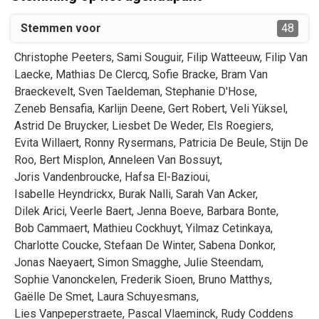
Stemmen voor
48
Christophe
Peeters
,
Sami
Souguir
,
Filip
Watteeuw
,
Filip
Van
Laecke
,
Mathias
De Clercq
,
Sofie
Bracke
,
Bram
Van
Braeckevelt
,
Sven
Taeldeman
,
Stephanie
D'Hose
,
Zeneb
Bensafia
,
Karlijn
Deene
,
Gert
Robert
,
Veli
Yüksel
,
Astrid
De Bruycker
,
Liesbet
De Weder
,
Els
Roegiers
,
Evita
Willaert
,
Ronny
Rysermans
,
Patricia
De Beule
,
Stijn
De
Roo
,
Bert
Misplon
,
Anneleen
Van Bossuyt
,
Joris
Vandenbroucke
,
Hafsa
El-Bazioui
,
Isabelle
Heyndrickx
,
Burak
Nalli
,
Sarah
Van Acker
,
Dilek
Arici
,
Veerle
Baert
,
Jenna
Boeve
,
Barbara
Bonte
,
Bob
Cammaert
,
Mathieu
Cockhuyt
,
Yilmaz
Cetinkaya
,
Charlotte
Coucke
,
Stefaan
De Winter
,
Sabena
Donkor
,
Jonas
Naeyaert
,
Simon
Smagghe
,
Julie
Steendam
,
Sophie
Vanonckelen
,
Frederik
Sioen
,
Bruno
Matthys
,
Gaëlle
De Smet
,
Laura
Schuyesmans
,
Lies
Vanpeperstraete
,
Pascal
Vlaeminck
,
Rudy
Coddens