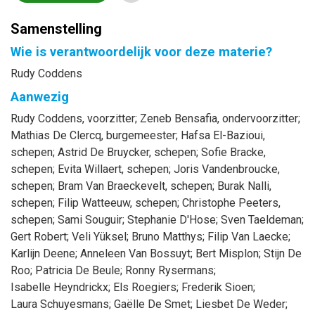
Samenstelling
Wie is verantwoordelijk voor deze materie?
Rudy Coddens
Aanwezig
Rudy
Coddens
, voorzitter
;
Zeneb
Bensafia
, ondervoorzitter
;
Mathias
De Clercq
, burgemeester
;
Hafsa
El-Bazioui
,
schepen
;
Astrid
De Bruycker
, schepen
;
Sofie
Bracke
,
schepen
;
Evita
Willaert
, schepen
;
Joris
Vandenbroucke
,
schepen
;
Bram
Van Braeckevelt
, schepen
;
Burak
Nalli
,
schepen
;
Filip
Watteeuw
, schepen
;
Christophe
Peeters
,
schepen
;
Sami
Souguir
;
Stephanie
D'Hose
;
Sven
Taeldeman
;
Gert
Robert
;
Veli
Yüksel
;
Bruno
Matthys
;
Filip
Van Laecke
;
Karlijn
Deene
;
Anneleen
Van Bossuyt
;
Bert
Misplon
;
Stijn
De
Roo
;
Patricia
De Beule
;
Ronny
Rysermans
;
Isabelle
Heyndrickx
;
Els
Roegiers
;
Frederik
Sioen
;
Laura
Schuyesmans
;
Gaëlle
De Smet
;
Liesbet
De Weder
;