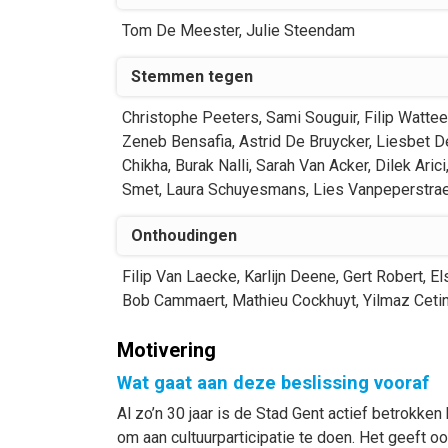
Tom
De Meester
,
Julie
Steendam
Stemmen tegen
Christophe
Peeters
,
Sami
Souguir
,
Filip
Watte
Zeneb
Bensafia
,
Astrid
De Bruycker
,
Liesbet
D
Chikha
,
Burak
Nalli
,
Sarah
Van Acker
,
Dilek
Arici
Smet
,
Laura
Schuyesmans
,
Lies
Vanpeperstra
Onthoudingen
Filip
Van Laecke
,
Karlijn
Deene
,
Gert
Robert
,
El
Bob
Cammaert
,
Mathieu
Cockhuyt
,
Yilmaz
Ceti
Motivering
Wat gaat aan deze beslissing vooraf
Al zo’n 30 jaar is de Stad Gent actief betrokken 
om aan cultuurparticipatie te doen. Het geeft 