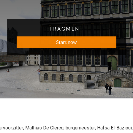
ervoorzitter
;
Mathias
De Clercq
, burgemeester
;
Hafsa
El-Bazioui