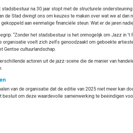
 stadsbestuur na 30 jaar stopt met de structurele ondersteuning
e van de Stad dwingt ons om keuzes te maken over wat we al dan 
gekoppeld aan eenmalige financiële steun. Wat er de jaren nadie
ip: “Zonder het stadsbestuur is het onmogelijk om Jazz in ’t P
 De organisatie voelt zich zelfs genoodzaakt om geboekte artieste
t Gentse cultuurlandschap.
erschillende actoren uit de jazz-scene die de manier van handele
.
men
nalen van de organisatie dat de editie van 2025 niet meer kan 
 besluit om deze waardevolle samenwerking te beëindigen voor m