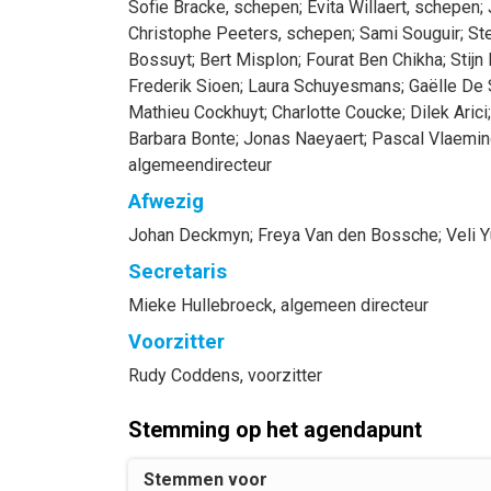
Sofie
Bracke
, schepen
;
Evita
Willaert
, schepen
;
Christophe
Peeters
, schepen
;
Sami
Souguir
;
St
Bossuyt
;
Bert
Misplon
;
Fourat
Ben Chikha
;
Stijn
Frederik
Sioen
;
Laura
Schuyesmans
;
Gaëlle
De 
Mathieu
Cockhuyt
;
Charlotte
Coucke
;
Dilek
Arici
;
Barbara
Bonte
;
Jonas
Naeyaert
;
Pascal
Vlaemin
algemeendirecteur
Afwezig
Johan
Deckmyn
;
Freya
Van den Bossche
;
Veli
Y
Secretaris
Mieke
Hullebroeck
, algemeen directeur
Voorzitter
Rudy
Coddens
, voorzitter
Stemming op het agendapunt
Stemmen voor