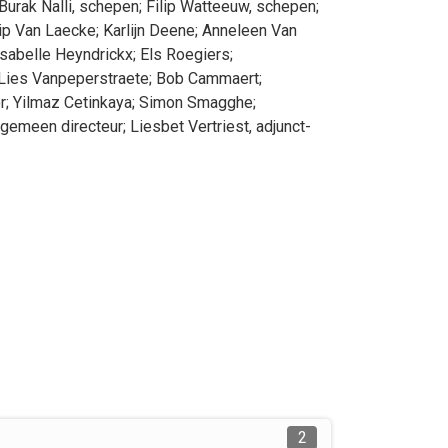
Burak
Nalli
, schepen
;
Filip
Watteeuw
, schepen
;
ip
Van Laecke
;
Karlijn
Deene
;
Anneleen
Van
Isabelle
Heyndrickx
;
Els
Roegiers
;
Lies
Vanpeperstraete
;
Bob
Cammaert
;
r
;
Yilmaz
Cetinkaya
;
Simon
Smagghe
;
algemeen directeur
;
Liesbet
Vertriest
, adjunct-
2