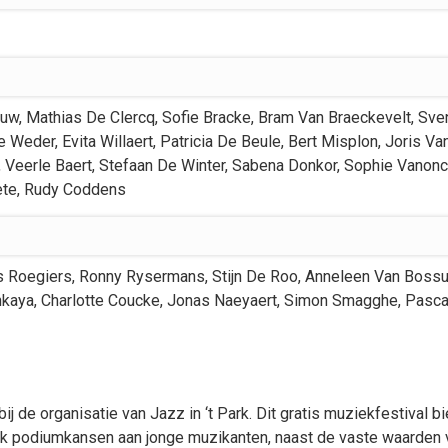
euw
,
Mathias
De Clercq
,
Sofie
Bracke
,
Bram
Van Braeckevelt
,
Sve
e Weder
,
Evita
Willaert
,
Patricia
De Beule
,
Bert
Misplon
,
Joris
Va
,
Veerle
Baert
,
Stefaan
De Winter
,
Sabena
Donkor
,
Sophie
Vanonc
ete
,
Rudy
Coddens
s
Roegiers
,
Ronny
Rysermans
,
Stijn
De Roo
,
Anneleen
Van Bossu
nkaya
,
Charlotte
Coucke
,
Jonas
Naeyaert
,
Simon
Smagghe
,
Pasca
bij de organisatie van Jazz in ‘t Park. Dit gratis muziekfestival 
ook podiumkansen aan jonge muzikanten, naast de vaste waarden 