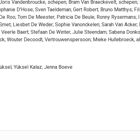
Joris
Vandenbroucke
, schepen
;
Bram
Van Braeckevelt
, schepen
;
ephanie
D'Hose
;
Sven
Taeldeman
;
Gert
Robert
;
Bruno
Matthys
;
Fil
De Roo
;
Tom
De Meester
;
Patricia
De Beule
;
Ronny
Rysermans
;
Smet
;
Liesbet
De Weder
;
Sophie
Vanonckelen
;
Sarah
Van Acker
;
Veerle
Baert
;
Stefaan
De Winter
;
Julie
Steendam
;
Sabena
Donko
ck
;
Wouter
Decoodt
, Vertrouwenspersoon
;
Mieke
Hullebroeck
, 
üksel
;
Yüksel
Kalaz
;
Jenna
Boeve