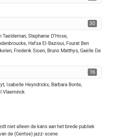
30
n
Taeldeman
,
Stephanie
D'Hose
,
ndenbroucke
,
Hafsa
El-Bazioui
,
Fourat
Ben
kelen
,
Frederik
Sioen
,
Bruno
Matthys
,
Gaëlle
De
16
yt
,
Isabelle
Heyndrickx
,
Barbara
Bonte
,
l
Vlaeminck
biedt niet alleen de kans aan het brede publiek
van de (Gentse) jazz-scene.