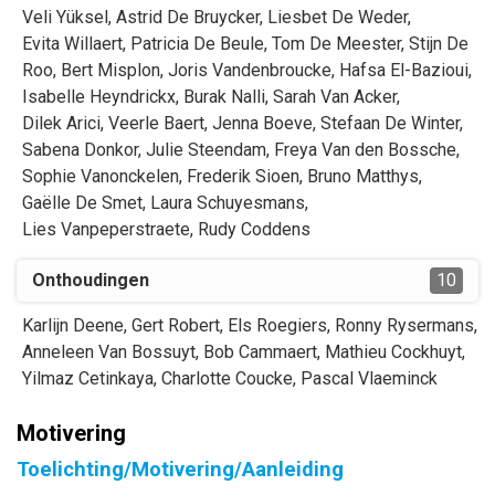
Veli
Yüksel
,
Astrid
De Bruycker
,
Liesbet
De Weder
,
Evita
Willaert
,
Patricia
De Beule
,
Tom
De Meester
,
Stijn
De
Roo
,
Bert
Misplon
,
Joris
Vandenbroucke
,
Hafsa
El-Bazioui
,
Isabelle
Heyndrickx
,
Burak
Nalli
,
Sarah
Van Acker
,
Dilek
Arici
,
Veerle
Baert
,
Jenna
Boeve
,
Stefaan
De Winter
,
Sabena
Donkor
,
Julie
Steendam
,
Freya
Van den Bossche
,
Sophie
Vanonckelen
,
Frederik
Sioen
,
Bruno
Matthys
,
Gaëlle
De Smet
,
Laura
Schuyesmans
,
Lies
Vanpeperstraete
,
Rudy
Coddens
Onthoudingen
10
Karlijn
Deene
,
Gert
Robert
,
Els
Roegiers
,
Ronny
Rysermans
,
Anneleen
Van Bossuyt
,
Bob
Cammaert
,
Mathieu
Cockhuyt
,
Yilmaz
Cetinkaya
,
Charlotte
Coucke
,
Pascal
Vlaeminck
Motivering
Toelichting/Motivering/Aanleiding