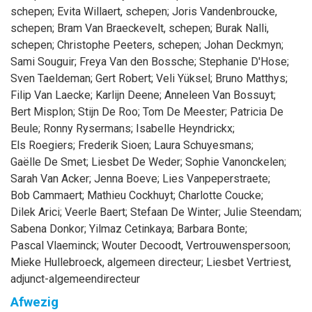
schepen
;
Evita
Willaert
, schepen
;
Joris
Vandenbroucke
,
schepen
;
Bram
Van Braeckevelt
, schepen
;
Burak
Nalli
,
schepen
;
Christophe
Peeters
, schepen
;
Johan
Deckmyn
;
Sami
Souguir
;
Freya
Van den Bossche
;
Stephanie
D'Hose
;
Sven
Taeldeman
;
Gert
Robert
;
Veli
Yüksel
;
Bruno
Matthys
;
Filip
Van Laecke
;
Karlijn
Deene
;
Anneleen
Van Bossuyt
;
Bert
Misplon
;
Stijn
De Roo
;
Tom
De Meester
;
Patricia
De
Beule
;
Ronny
Rysermans
;
Isabelle
Heyndrickx
;
Els
Roegiers
;
Frederik
Sioen
;
Laura
Schuyesmans
;
Gaëlle
De Smet
;
Liesbet
De Weder
;
Sophie
Vanonckelen
;
Sarah
Van Acker
;
Jenna
Boeve
;
Lies
Vanpeperstraete
;
Bob
Cammaert
;
Mathieu
Cockhuyt
;
Charlotte
Coucke
;
Dilek
Arici
;
Veerle
Baert
;
Stefaan
De Winter
;
Julie
Steendam
;
Sabena
Donkor
;
Yilmaz
Cetinkaya
;
Barbara
Bonte
;
Pascal
Vlaeminck
;
Wouter
Decoodt
, Vertrouwenspersoon
;
Mieke
Hullebroeck
, algemeen directeur
;
Liesbet
Vertriest
,
adjunct-algemeendirecteur
Afwezig