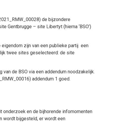
 (2021_RMW_00028) de bijzondere
 Gentbrugge – site Libertyt (hierna ‘BSO’)
e eigendom zijn van een publieke partij een
ijk twee sites geselecteerd: de site
ng van de BSO via een addendum noodzakelijk.
2024_RMW_00016) addendum 1 goed.
dit onderzoek en de bijhorende infomomenten
n wordt bijgesteld, er wordt een