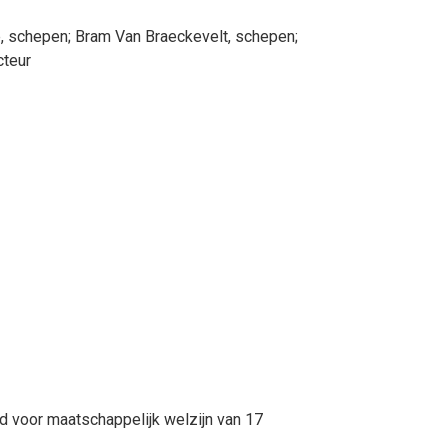
e
, schepen
;
Bram
Van Braeckevelt
, schepen
;
cteur
voor maatschappelijk welzijn van 17