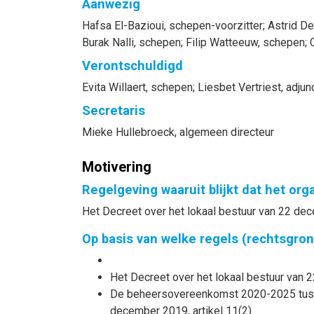
Aanwezig
Hafsa
El-Bazioui
, schepen-voorzitter
;
Astrid
De
Burak
Nalli
, schepen
;
Filip
Watteeuw
, schepen
;
Verontschuldigd
Evita
Willaert
, schepen
;
Liesbet
Vertriest
, adju
Secretaris
Mieke
Hullebroeck
, algemeen directeur
Motivering
Regelgeving waaruit blijkt dat het or
Het Decreet over het lokaal bestuur van 22 dec
Op basis van welke regels (rechtsgro
Het Decreet over het lokaal bestuur van 2
De beheersovereenkomst 2020-2025 tusse
december 2019, artikel 11(2).