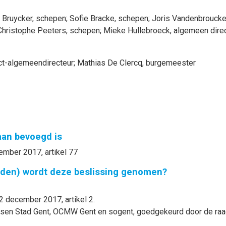
 Bruycker
, schepen
;
Sofie
Bracke
, schepen
;
Joris
Vandenbrouck
Christophe
Peeters
, schepen
;
Mieke
Hullebroeck
, algemeen dire
nct-algemeendirecteur
;
Mathias
De Clercq
, burgemeester
gaan bevoegd is
ember 2017, artikel 77
nden) wordt deze beslissing genomen?
2 december 2017, artikel 2.
n Stad Gent, OCMW Gent en sogent, goedgekeurd door de raad 