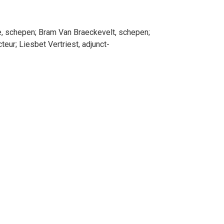
e
, schepen
;
Bram
Van Braeckevelt
, schepen
;
cteur
;
Liesbet
Vertriest
, adjunct-