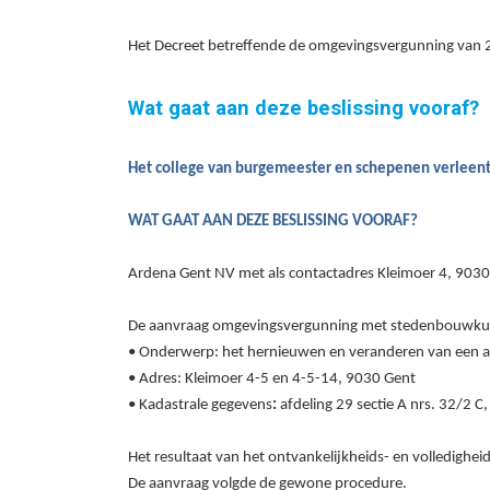
Het Decreet betreffende de omgevingsvergunning van 25 
Wat gaat aan deze beslissing vooraf?
Het college van burgemeester en schepenen
verleen
WAT GAAT AAN DEZE BESLISSING VOORAF?
Ardena Gent NV met als contactadres Kleimoer 4, 9030
De aanvraag omgevingsvergunning met stedenbouwkundig
•
Onderwerp:
het hernieuwen en veranderen van een a
• Adres: Kleimoer 4-5 en 4-5-14, 9030 Gent
•
Kadastrale gegevens
:
afdeling 29 sectie A
nrs.
32
/2 C
,
Het resultaat van het ontvankelijkheids- en volledigh
De aanvraag volgde de gewone procedure.