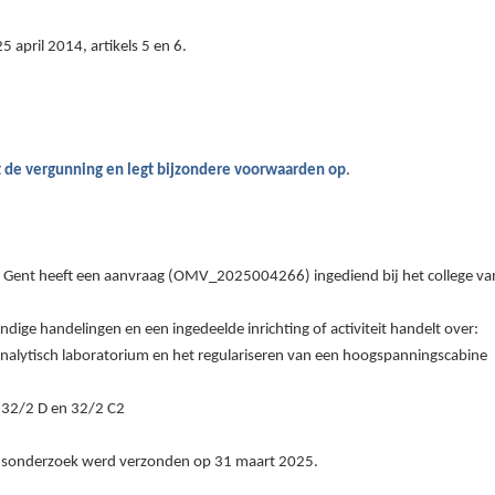
april 2014, artikels 5 en 6.
t
de vergunning
en legt bij
zondere voorwaarden op
.
 Gent heeft een aanvraag (
OMV_2025004266
) ingediend bij het college
e handelingen en een ingedeelde inrichting of activiteit handelt over:
nalytisch laboratorium en het regulariseren van een hoogspanningscabine
 32
/2 D
en 32
/2 C2
eidsonderzoek werd verzonden op
31
maart
2025.