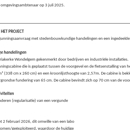
jk omgevingsambtenaar op
3
juli
2025
.
 HET PROJECT
rgunningsaanvraag met stedenbouwkundige handelingen
en
een ingedeelde i
ge handelingen
ariakerke Wondelgem gekenmerkt door bedrijven en industriële installaties.
ngscabine die is geplaatst tussen de voorgevel en de fietsenstalling van h
 (338 cm x 260 cm) en een kroonlijsthoogte van 2,57m. De cabine is bekle
ergrondse fundering van 65 cm. De cabine bevindt zich op 70 cm van de voo
viteiten
deren (regularisatie) van een vergunde
tot 2 februari 2026, dit omwille van een labo
genomen/geëxploiteerd, waardoor de huidige