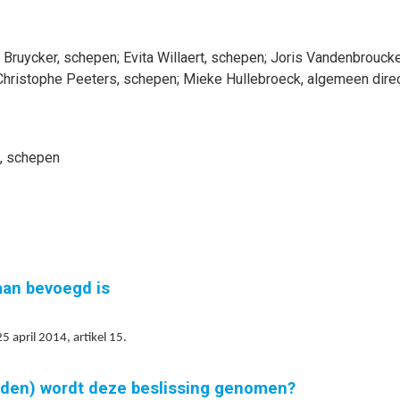
 Bruycker
, schepen
;
Evita
Willaert
, schepen
;
Joris
Vandenbrouck
Christophe
Peeters
, schepen
;
Mieke
Hullebroeck
, algemeen dire
, schepen
gaan bevoegd is
 april 2014, artikel 15.
nden) wordt deze beslissing genomen?