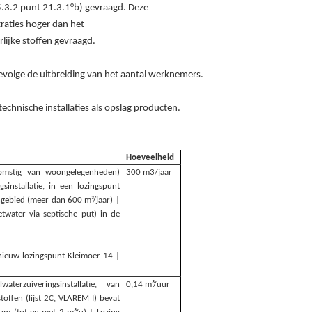
.3.2 punt 21.3.1°b) gevraagd. Deze
raties hoger dan het
lijke stoffen gevraagd.
evolge de uitbreiding van het aantal werknemers.
echnische installaties als opslag producten.
Hoeveelheid
fkomstig van woongelegenheden)
300 m3/jaar
sinstallatie, in een lozingspunt
engebied (meer dan 600 m³/jaar) |
etwater via septische put) in de
nieuw lozingspunt Kleimoer 14 |
erzuiveringsinstallatie, van
0,14 m³/uur
toffen (lijst 2C, VLAREM I) bevat