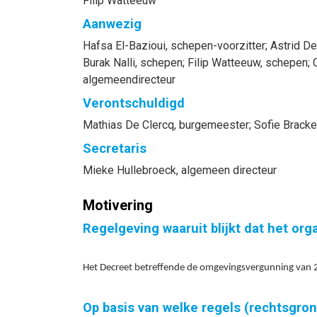
Filip Watteeuw
Aanwezig
Hafsa
El-Bazioui
, schepen-voorzitter
;
Astrid
De
Burak
Nalli
, schepen
;
Filip
Watteeuw
, schepen
;
algemeendirecteur
Verontschuldigd
Mathias
De Clercq
, burgemeester
;
Sofie
Bracke
Secretaris
Mieke
Hullebroeck
, algemeen directeur
Motivering
Regelgeving waaruit blijkt dat het or
Het Decreet betreffende de omgevingsvergunning van 25
Op basis van welke regels (rechtsgro