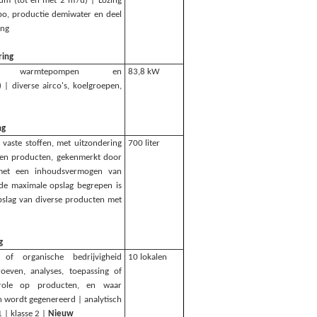
ium (tot en met 2 m³/u) | Lozing
abo, productie demiwater en deel
ing
ring
soren, warmtepompen en
83,8 kW
 | diverse airco's, koelgroepen,
ng
 vaste stoffen, met uitzondering
700 liter
, en producten, gekenmerkt door
 met een inhoudsvermogen van
 de maximale opslag begrepen is
pslag van diverse producten met
g
, of organische bedrijvigheid
10 lokalen
even, analyses, toepassing of
ntrole op producten, en waar
n wordt gegenereerd | analytisch
 | klasse 2 |
Nieuw