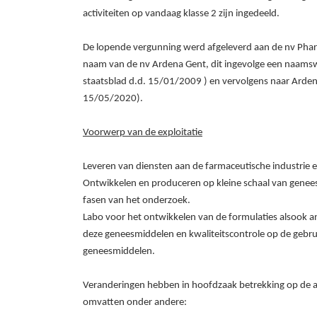
activiteiten op vandaag klasse 2 zijn ingedeeld.
De lopende vergunning werd afgeleverd aan de nv Pha
naam van de nv Ardena Gent, dit ingevolge een naamswi
staatsblad d.d. 15/01/2009 ) en vervolgens naar Ardena
15/05/2020).
Voorwerp van de exploitatie
Leveren van diensten aan de farmaceutische industrie 
Ontwikkelen en produceren op kleine schaal van genees
fasen van het onderzoek.
Labo voor het ontwikkelen van de formulaties alsook an
deze geneesmiddelen en kwaliteitscontrole op de gebr
geneesmiddelen.
Veranderingen hebben in hoofdzaak betrekking op de act
omvatten onder andere: