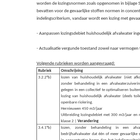
worden de lozingsnormen zoals opgenomen in bijlage 5
bevatten voor de gevaarlijke stoffen normen in concent
indelingscriterium, vandaar wordt een lozing met gevaar
- Aanpassen lozingsdebiet huishoudelijk afvalwater ing
- Actualisatie vergunde toestand zowel naar vermogen t
Volgende rubrieken worden aangevraagd:
Rubriek
Omschrijving
3.2.2°b)
lozen van huishoudelijk afvalwater (niet a
zonder behandeling in een afvalwaterzuivering
gelegen in een collectief te optimaliseren buit
lozing van huishoudelijk afvalwater (deels toil
openbare riolering.
Hernieuwen 450 m3/jaar
Uitbreiding lozingsdebiet met 300 m3/jaar en 
klasse 2 |
Verandering
3.4.1°b)
lozen, zonder behandeling in een afvalwat
bedrijfsafvalwater dat één of meer gevaarlijke s