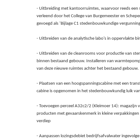
- Uitbreiding met kantoorruimtes, waarvoor reeds ee
verleend door het College van Burgemeester en Schep
gevoegd als ‘Bijlage C1 stedenbouwkundige vergunning
- Uitbreiden van de analytische labo’s in oppervlakte 
- Uitbreiden van de cleanrooms voor productie van ste
binnen bestaand gebouw. Installeren van warmtepomp 
van deze nieuwe ruimtes achter het bestaand gebouw.
- Plaatsen van een hoogspanningscabine met een transf
cabine is opgenomen in het stedenbouwkundig luik van
- Toevoegen perceel A32c2/2 (Kleimoer 14): magazijn v
producten met gevaarskenmerk in kleine verpakkingen op
verdiep
- Aanpassen lozingsdebiet bedrijfsafvalwater ingevolge 