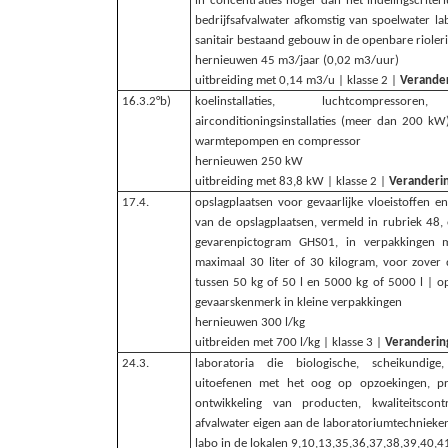
in concentraties hoger dan het indelingscriter
bedrijfsafvalwater afkomstig van spoelwater l
sanitair bestaand gebouw in de openbare rioler
hernieuwen 45 m3/jaar (0,02 m3/uur)
uitbreiding met 0,14 m3/u | klasse 2 |
Verande
16.3.2°b)
koelinstallaties, luchtcompres
airconditioningsinstallaties (meer dan 200 kW)
warmtepompen en compressor
hernieuwen 250 kW
uitbreiding met 83,8 kW | klasse 2 |
Veranderi
17.4.
opslagplaatsen voor gevaarlijke vloeistoffen en
van de opslagplaatsen, vermeld in rubriek 48
gevarenpictogram GHS01, in verpakkingen
maximaal 30 liter of 30 kilogram, voor zover
tussen 50 kg of 50 l en 5000 kg of 5000 l | o
gevaarskenmerk in kleine verpakkingen
hernieuwen 300 l/kg
uitbreiden met 700 l/kg | klasse 3 |
Veranderin
24.3.
laboratoria die biologische, scheikundige
uitoefenen met het oog op opzoekingen, pro
ontwikkeling van producten, kwaliteitsco
afvalwater eigen aan de laboratoriumtechnieke
labo in de lokalen 9,10,13,35,36,37,38,39,40,41