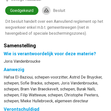
Goedgekeurd
Besluit
Dit besluit handelt over een Aanvullend reglement op het
wegverkeer enkel m.b.t. gemeentewegen (niet in
havengebied of speciale beschermingszones).
Samenstelling
Wie is verantwoordelijk voor deze materie?
Joris Vandenbroucke
Aanwezig
Hafsa
El-Bazioui
, schepen-voorzitter
;
Astrid
De Bruycker
,
schepen
;
Sofie
Bracke
, schepen
;
Joris
Vandenbroucke
,
schepen
;
Bram
Van Braeckevelt
, schepen
;
Burak
Nalli
,
schepen
;
Filip
Watteeuw
, schepen
;
Christophe
Peeters
,
schepen
;
Mieke
Hullebroeck
, algemeen directeur
Verontschuldigd